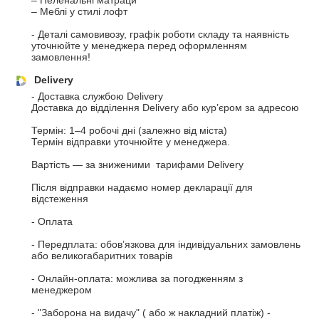
– Пеленальні матраци

– Меблі у стилі лофт

- Деталі самовивозу, графік роботи складу та наявність 
уточнюйте у менеджера перед оформленням 
замовлення!
Delivery
- Доставка службою Delivery

Доставка до відділення Delivery або кур’єром за адресою

Термін: 1–4 робочі дні (залежно від міста)

Термін відправки уточнюйте у менеджера.

Вартість — за зниженими  тарифами Delivery

Після відправки надаємо номер декларації для 
відстеження

- Оплата

- Передплата: обов’язкова для індивідуальних замовлень 
або великогабаритних товарів

- Онлайн-оплата: можлива за погодженням з 
менеджером

- "Заборона на видачу" ( або ж накладний платіж) -  