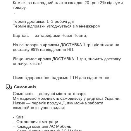
Комісія за накладний платіж складає 20 грн +2% від суми 
товару. 

 .

Термін доставки: 1–3 робочі дні

Термін відправки узгоджується з менеджером

Вартість — за тарифами Нової Пошти, 

На всі товари з ярликом ДОСТАВКА 1 грн діє знижка на 
доставку 99% на відділення НП.

Якщо немає ярлика ДОСТАВКА  1 грн, значить доставку 
оплачує клієнт!

Після відправлення надаємо ТТН для відстеження.
Самовивіз
Самовивіз — доступні міста та товари.

Ми надаємо можливість самовивозу у ряді міст України. 
Нижче — перелік продукції, яку можна забрати 
самостійно з пунктів видачі:

- Київ:

– Ортопедичні матраци

– Комоди компанії АС Мебель
