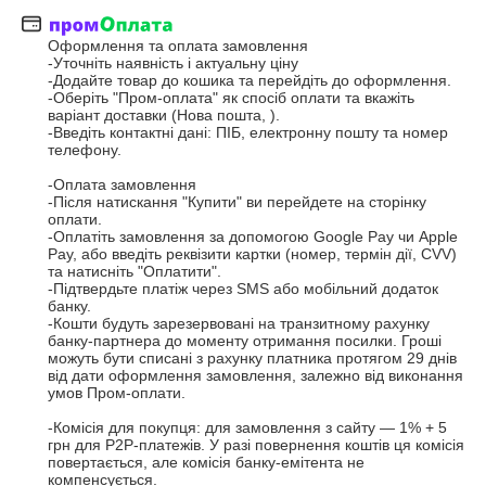
Оформлення та оплата замовлення

-Уточніть наявність і актуальну ціну 

-Додайте товар до кошика та перейдіть до оформлення.

-Оберіть "Пром-оплата" як спосіб оплати та вкажіть 
варіант доставки (Нова пошта, ).

-Введіть контактні дані: ПІБ, електронну пошту та номер 
телефону.

-Оплата замовлення

-Після натискання "Купити" ви перейдете на сторінку 
оплати.

-Оплатіть замовлення за допомогою Google Pay чи Apple 
Pay, або введіть реквізити картки (номер, термін дії, CVV) 
та натисніть "Оплатити". 

-Підтвердьте платіж через SMS або мобільний додаток 
банку.

-Кошти будуть зарезервовані на транзитному рахунку 
банку-партнера до моменту отримання посилки. Гроші 
можуть бути списані з рахунку платника протягом 29 днів 
від дати оформлення замовлення, залежно від виконання 
умов Пром-оплати.

-Комісія для покупця: для замовлення з сайту — 1% + 5 
грн для P2P-платежів. У разі повернення коштів ця комісія 
повертається, але комісія банку-емітента не 
компенсується.