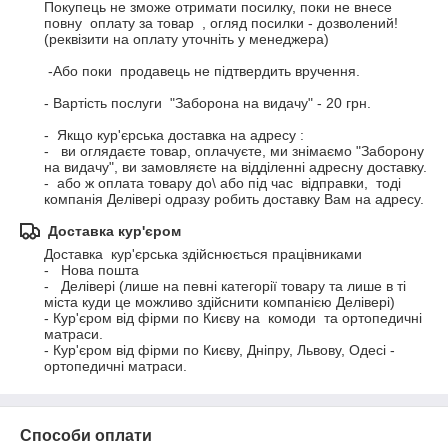
Покупець не зможе отримати посилку, поки не внесе 
повну  оплату за товар  , огляд посилки - дозволений! 

(реквізити на оплату уточніть у менеджера) 

 -Або поки  продавець не підтвердить вручення.

- Вартість послуги  "Заборона на видачу" - 20 грн.

-  Якщо кур'єрська доставка на адресу :

-   ви оглядаєте товар, оплачуєте, ми знімаємо "Заборону 
на видачу", ви замовляєте на відділенні адресну доставку. 

-  або ж оплата товару до\ або під час  відправки,  тоді 
компанія Делівері одразу робить доставку Вам на адресу.
Доставка кур'єром
Доставка  кур'єрська здійснюється працівниками 

-   Нова пошта  

-   Делівері (лише на певні категорії товару та лише в ті 
міста куди це можливо здійснити компанією Делівері) 

- Кур'єром від фірми по Києву на  комоди  та ортопедичні 
матраси.

- Кур'єром від фірми по Києву, Дніпру, Львову, Одесі - 
ортопедичні матраси.
Способи оплати