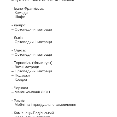
– Кухонні столи компанії АС Мебель

- Івано-Франківськ:

– Комоди

– Шафи

- Дніпро:

– Ортопедичні матраци

- Львів:

– Ортопедичні матраци

- Одеса:

– Ортопедичні матраци

- Тернопіль (тільки гурт):

– Ватні матраци

– Ортопедичні матраци

– Подушки

– Ковдри

- Черкаси

– Меблі компанії ЛІОН

- Харків

– Меблі на індивідуальне замовлення

- Кам’янець-Подільський
