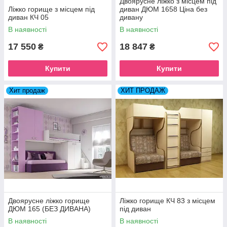
Двоярусне ліжко з місцем під
Ліжко горище з місцем під
диван ДЮМ 1658 Ціна без
диван КЧ 05
дивану
В наявності
В наявності
17 550
18 847
₴
₴
Купити
Купити
Хит продаж
ХИТ ПРОДАЖ
Двоярусне ліжко горище
Ліжко горище КЧ 83 з місцем
ДЮМ 165 (БЕЗ ДИВАНА)
під диван
В наявності
В наявності