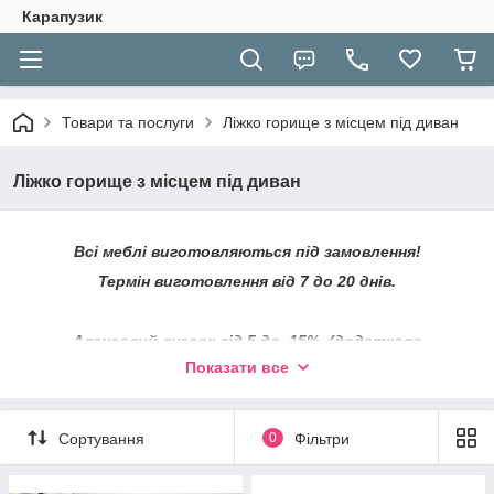
Карапузик
Товари та послуги
Ліжко горище з місцем під диван
Ліжко горище з місцем під диван
Всі меблі виготовляються під замовлення!
Термін виготовлення від 7 до 20 днів.
Авансовий внесок від 5 до 15% (додатково
уточнюйте)
Показати все
З нашими документами ФОП можете ознайомитись в
вкладці ПРО НАС
Нижче повна версія палітри.
Сортування
0
Фільтри
Пересилка НП, делівері (уточнюйте)