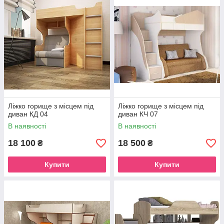
Більшість ліжок можуть виготовлятися в різних
кольорах.
Ціна залежить від категорії кольору ЛДСП. Ціни в
певному кольорі уточнюйте.
Стандартні кольори:
венге, сонома, білий, дуб
молочний, трюфель, рожевий, лайм, лаванда, синій,
оранж, горіх, яблоня. На всі решту кольрів потрібно
уточнювати ціну.
Ліжко горище з місцем під
Ліжко горище з місцем під
диван КД 04
диван КЧ 07
В наявності
В наявності
18 100
18 500
₴
₴
Купити
Купити