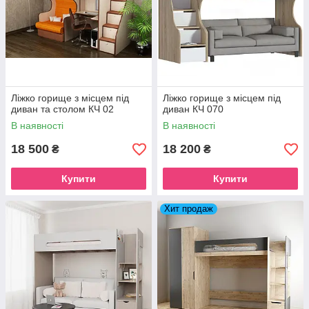
Ліжко горище з місцем під
Ліжко горище з місцем під
диван та столом КЧ 02
диван КЧ 070
Нижче повна версія палітри.
В наявності
В наявності
після списку товарів
18 500
18 200
₴
₴
Купити
Купити
Хит продаж