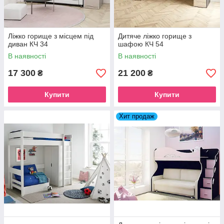
Ліжко горище з місцем під
Дитяче ліжко горище з
диван КЧ 34
шафою КЧ 54
В наявності
В наявності
17 300
21 200
₴
₴
Купити
Купити
Хит продаж