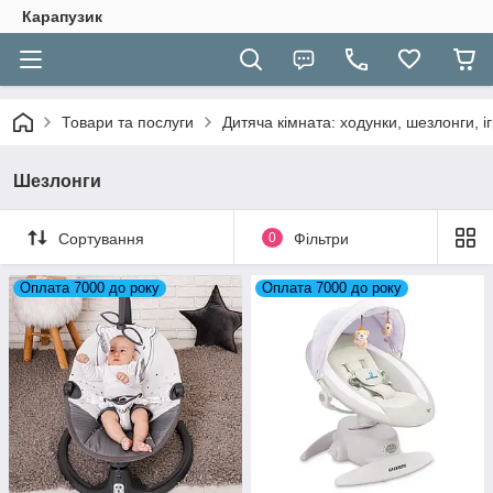
Карапузик
Товари та послуги
Дитяча кімната: ходунки, шезлонги, іг
Шезлонги
Сортування
0
Фільтри
Оплата 7000 до року
Оплата 7000 до року