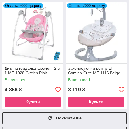
Оплата 7000 до року
Оплата 7000 до року
Дитяча гойдалка-шезлонг 2 в
Заколисуючий центр El
1 ME 1028 Circles Pink
Camino Cute ME 1116 Beige
В наявності
В наявності
4 856
3 119
₴
₴
Купити
Купити
Показати ще