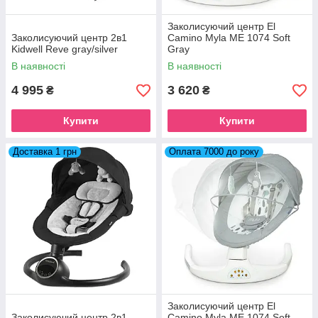
Заколисуючий центр El
Заколисуючий центр 2в1
Camino Myla ME 1074 Soft
Kidwell Reve gray/silver
Gray
В наявності
В наявності
4 995
3 620
₴
₴
Купити
Купити
Доставка 1 грн
Оплата 7000 до року
Заколисуючий центр El
Заколисуючий центр 2в1
Camino Myla ME 1074 Soft