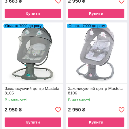
3 683
2 950
₴
₴
Купити
Купити
Оплата 7000 до року
Оплата 7000 до року
Заколисуючий центр Mastela
Заколисуючий центр Mastela
8105
8106
В наявності
В наявності
2 950
2 950
₴
₴
Купити
Купити