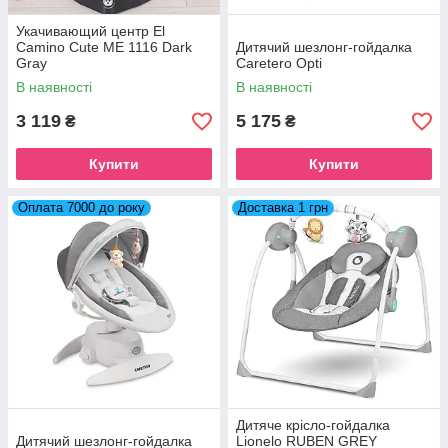
Укачивающий центр El
Camino Cute ME 1116 Dark
Дитячий шезлонг-гойдалка
Gray
Caretero Opti
В наявності
В наявності
3 119
5 175
₴
₴
Купити
Купити
Оплата 7000 до року
Доставка 1 грн
Дитяче крісло-гойдалка
Дитячий шезлонг-гойдалка
Lionelo RUBEN GREY