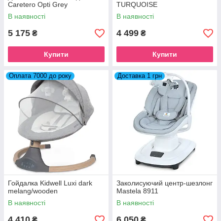
Caretero Opti Grey
TURQUOISE
В наявності
В наявності
5 175
4 499
₴
₴
Купити
Купити
Оплата 7000 до року
Доставка 1 грн
Гойдалка Kidwell Luxi dark
Заколисуючий центр-шезлонг
melang/wooden
Mastela 8911
В наявності
В наявності
4 410
6 050
₴
₴