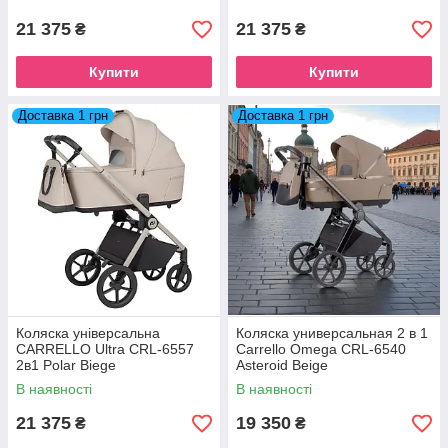
21 375
21 375
₴
₴
Купити
Купити
Доставка 1 грн
Доставка 1 грн
Коляска універсальна
Коляска универсальная 2 в 1
CARRELLO Ultra CRL-6557
Carrello Omega CRL-6540
2в1 Polar Biege
Asteroid Beige
В наявності
В наявності
21 375
19 350
₴
₴