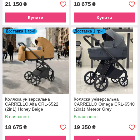
21 150
18 675
₴
₴
Купити
Купити
Доставка 1 грн!
Доставка 1 грн!
Коляска універсальна
Коляска універсальна
CARRELLO Alfa CRL-6522
CARRELLO Omega CRL-6540
(2in1) Honey Beige
(2in1) Meteor Grey
В наявності
В наявності
18 675
19 350
₴
₴