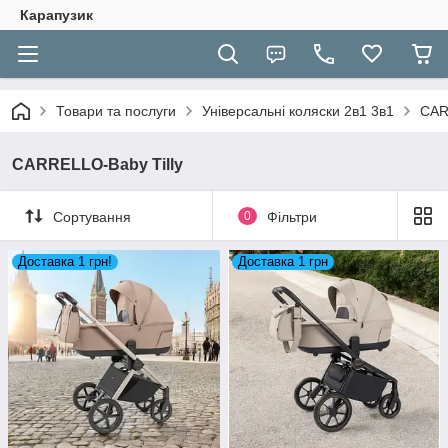
Карапузик
Товари та послуги
Універсальні коляски 2в1 3в1
CAR
CARRELLO-Baby Tilly
Сортування
0
Фільтри
Доставка 1 грн!
Доставка 1 грн