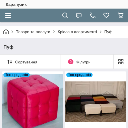
Карапузик
Товари та послуги
Крісла в асортименті
Пуф
Пуф
Сортування
0
Фільтри
Топ продажів
Топ продажів