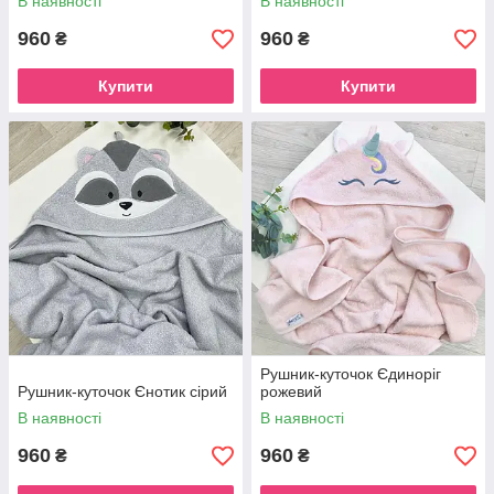
В наявності
В наявності
960
960
₴
₴
Купити
Купити
Рушник-куточок Єдиноріг
Рушник-куточок Єнотик сірий
рожевий
В наявності
В наявності
960
960
₴
₴