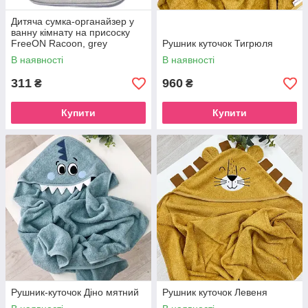
Дитяча сумка-органайзер у
ванну кімнату на присоску
FreeON Racoon, grey
Рушник куточок Тигрюля
В наявності
В наявності
311
960
₴
₴
Купити
Купити
Рушник-куточок Діно мятний
Рушник куточок Левеня