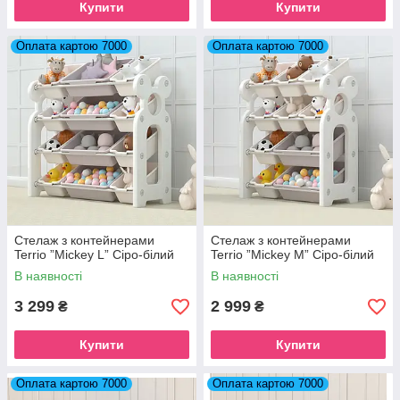
Купити
Купити
Оплата картою 7000
Оплата картою 7000
Стелаж з контейнерами
Стелаж з контейнерами
Terrio ”Mickey L” Сіро-білий
Terrio ”Mickey M” Сіро-білий
В наявності
В наявності
3 299
2 999
₴
₴
Купити
Купити
Оплата картою 7000
Оплата картою 7000