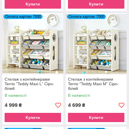
Купити
Купити
Оплата картою 7000
Оплата картою 7000
Стелаж з контейнерами
Стелаж з контейнерами
Terrio "Teddy Maxi L” Сіро-
Terrio "Teddy Maxi M” Сіро-
білий
білий
В наявності
В наявності
4 999
4 699
₴
₴
Купити
Купити