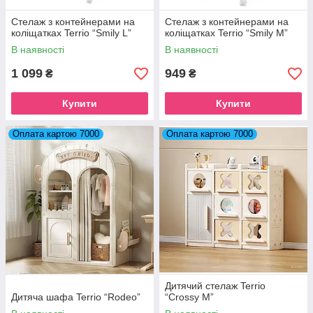
Стелаж з контейнерами на
Стелаж з контейнерами на
коліщатках Terrio “Smily L”
коліщатках Terrio “Smily M”
В наявності
В наявності
1 099
949
₴
₴
Купити
Купити
Оплата картою 7000
Оплата картою 7000
Дитячий стелаж Terrio
Дитяча шафа Terrio “Rodeo”
“Crossy M”