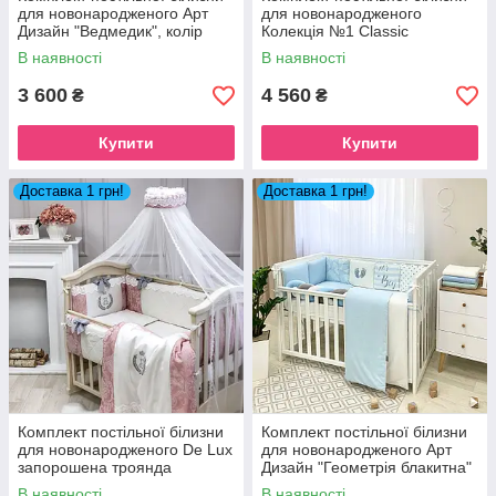
для новонародженого Арт
для новонародженого
Дизайн "Ведмедик", колір
Колекція №1 Classic
бежевий
Запорошена троянда
В наявності
В наявності
3 600
4 560
₴
₴
Купити
Купити
Доставка 1 грн!
Доставка 1 грн!
Комплект постільної білизни
Комплект постільної білизни
для новонародженого De Lux
для новонародженого Арт
запорошена троянда
Дизайн "Геометрія блакитна"
В наявності
В наявності