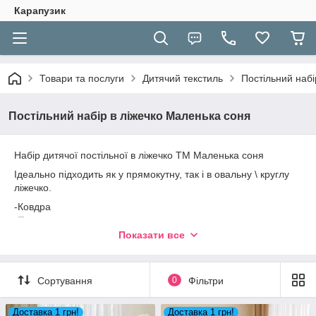
Карапузик
Товари та послуги
Дитячий текстиль
Постільний набі
Постільний набір в ліжечко Маленька соня
Набір дитячої постільної в ліжечко ТМ Маленька соня
Ідеально підходить як у прямокутну, так і в овальну \ круглу
ліжечко.
-Ковдра
-Подушка
-Полодеяльник -Наволочка
Показати все
-Простирадло на гумці
-Бортики 12 подушечок
-Кишеня
Сортування
0
Фільтри
-Балдахін-Бантик
Доставка 1 грн!
Доставка 1 грн!
Тримач для балдахіна 150 грн