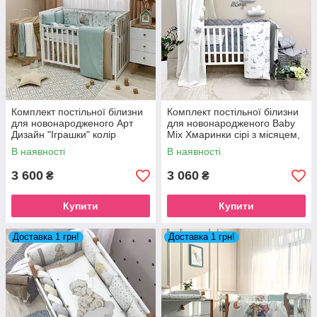
Комплект постільної білизни
Комплект постільної білизни
для новонародженого Арт
для новонародженого Baby
Дизайн "Іграшки" колір
Mix Хмаринки сірі з місяцем,
мятний
колір сірий
В наявності
В наявності
3 600
3 060
₴
₴
Купити
Купити
Доставка 1 грн!
Доставка 1 грн!