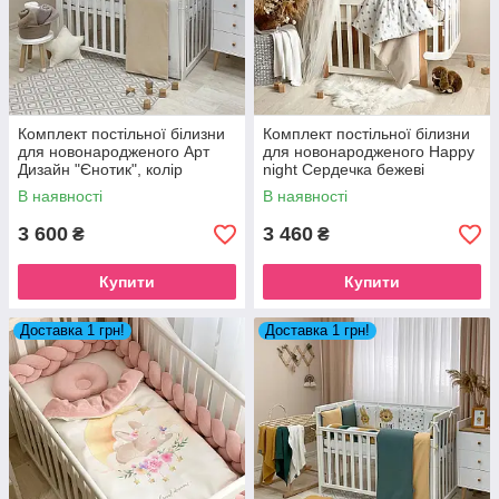
Комплект постільної білизни
Комплект постільної білизни
для новонародженого Арт
для новонародженого Happy
Дизайн "Єнотик", колір
night Сердечка бежеві
бежевий
В наявності
В наявності
3 600
3 460
₴
₴
Купити
Купити
Доставка 1 грн!
Доставка 1 грн!