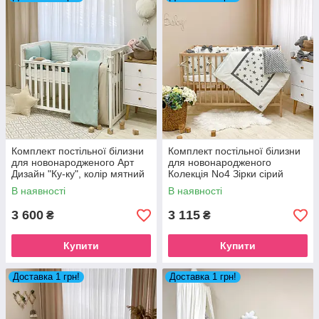
Наповнювач: холофайбер , силіконізований синтепон
Тканина : Польський \ Турецький бавовна \ Сатин \ Атлас
100%
Комплект постільної білизни
Комплект постільної білизни
для новонародженого Арт
для новонародженого
Дизайн "Ку-ку", колір мятний
Колекція No4 Зірки сірий
В наявності
В наявності
3 600
3 115
₴
₴
Купити
Купити
Доставка 1 грн!
Доставка 1 грн!