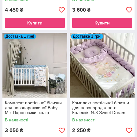
4 450
3 600
₴
₴
Купити
Купити
Доставка 1 грн!
Доставка 1 грн!
Комплект постільної білизни
Комплект постільної білизни
для новонародженої Baby
для новонародженого
Mix Паровозики, колір
Колекція №8 Sweet Dream
блакитний
Зайчик з мамою
В наявності
В наявності
3 050
2 250
₴
₴