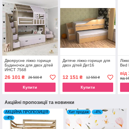
Двоярусне ліжко горище
Дитяче ліжко-горище для
Ліжк
Будиночок для двох дітей
двох дітей Дет16
Bed
ИНСТ 7568
від
26 101
12 151
₴
₴
26 500 ₴
12 550 ₴
від 1
Купити
Купити
Акційні пропозиції та новинки
АКЦІЙНА ПРОПОЗИЦІЯ
Хит продаж
–4%
–4%