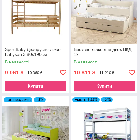
SportBaby Двоярусне ліжко
Висувне ліжко для двох ВКД
babyson 3 80x190см
12
В наявності
В наявності
9 961
10 811
₴
₴
10 360 ₴
11 210 ₴
Купити
Купити
Топ продажів
–3%
Якість 100%
–3%