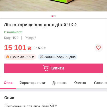
Ліжко-горище для двох дітей ЧК 2
В наявності
Код: ЧК 2
Роздріб
15 101
₴
15 500 ₴
Економія
399 ₴
Залишилось
29 днів
Купити
Опис
Характеристики
Доставка
Оплата
Умови п
Опис
Ліжко-горище для двох дітей ЧК 2