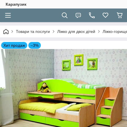
Карапузик
Товари та послуги
Ліжко для двох дітей
Ліжко-горище
Хит продаж
–3%