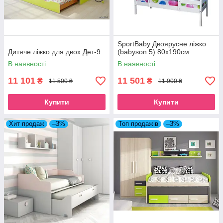
SportBaby Двоярусне ліжко
Дитяче ліжко для двох Дет-9
(babyson 5) 80x190см
В наявності
В наявності
11 101
11 501
₴
₴
11 500 ₴
11 900 ₴
Купити
Купити
Хит продаж
–3%
Топ продажів
–3%