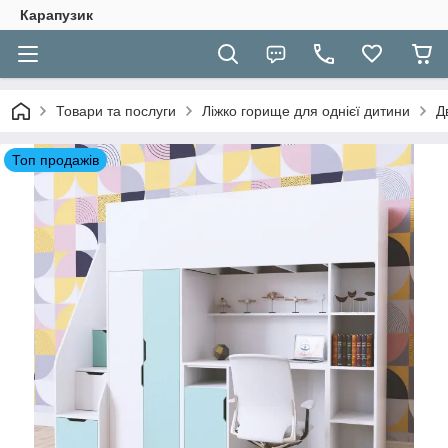
Карапузик
Товари та послуги
Ліжко горище для однієї дитини
Д
Топ продажів