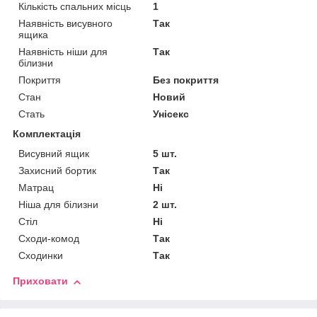
Кількість спальних місць
1
Наявність висувного
Так
ящика
Наявність ніши для
Так
білизни
Покриття
Без покриття
Стан
Новий
Стать
Унісекс
Комплектація
Висувний ящик
5 шт.
Захисний бортик
Так
Матрац
Ні
Ніша для білизни
2 шт.
Стіл
Ні
Сходи-комод
Так
Сходинки
Так
Приховати