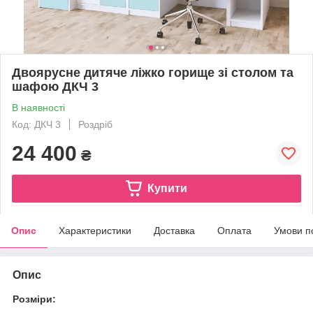
Двоярусне дитяче ліжко горище зі столом та
шафою ДКЧ 3
В наявності
Код: ДКЧ 3
Роздріб
24 400
₴
Купити
Опис
Характеристики
Доставка
Оплата
Умови п
Опис
Розміри: