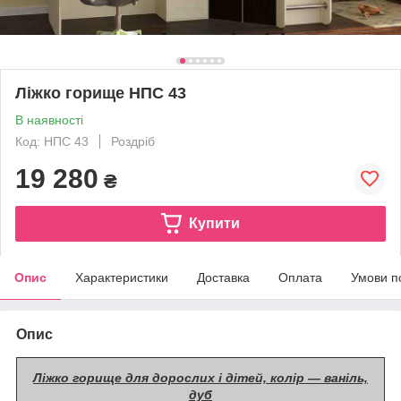
Ліжко горище НПС 43
В наявності
Код: НПС 43
Роздріб
19 280
₴
Купити
Опис
Характеристики
Доставка
Оплата
Умови п
Опис
Ліжко горище для дорослих і дітей, колір — ваніль,
дуб