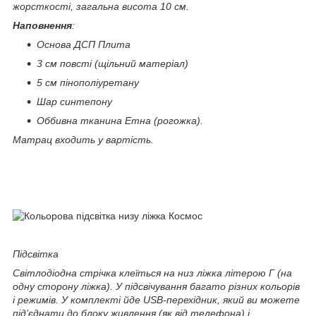
жорсткості, загальна висота 10 см.
Наповнення
:
Основа ДСП Плита
3 см повсті (щільний матеріал)
5 см пінополіуретану
Шар синтепону
Оббивна тканина Етна (рогожка).
Матрац входить у вартість.
Підсвітка
Світлодіодна стрічка клеїться на низ ліжка літерою Г (на
одну сторону ліжка). У підсвічування багато різних кольорів
і режимів. У комплекті йде USB-перехідник, який ви можете
під’єднати до блоку живлення (як від телефона) і