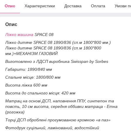
Опис
Характеристики
Доставка
Оплата
Умови п
Опис
Ліжко машина
SPACE 08
Ліжко дитяче SPACE 08 1890/836 (сп.м 1800*800 мм.)
Ліжко дитяче SPACE 08 1890/836 (сп.м 1800*800
мм.)+МЕХАНІЗМ ГАЗОВИЙ
Виготовлено з ЛДСП виробника Swisspan by Sorbes
Габарити: 1890/840 мм
Спальне місце: 1800/800 мм
Висота ліжка 600 мм
Висота до спального місця: 420 мм
Матрац на основі ДСП, наповнення ППУ, синтепон та
повсть, 10 см висота, середня оббивки матраца - Етна
(рогожка)
Торці ДСП оброблені прогумованою кромкою «в паз»
Фотодрук суцільний, ламінований, водостійкий