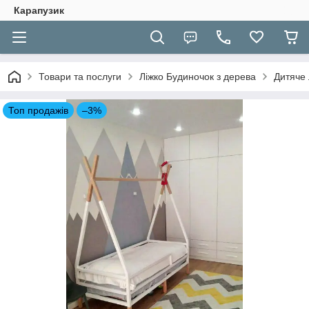
Карапузик
Товари та послуги
Ліжко Будиночок з дерева
Дитяче 
Топ продажів
–3%