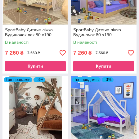
SportBaby Дитяче ліжко
SportBaby Дитяче ліжко
Будиночок лак 80 х190
Будиночок 80 х190
В наявності
В наявності
7 260
7 260
₴
₴
7 560 ₴
7 560 ₴
Купити
Купити
Топ продажів
–3%
Топ продажів
–3%