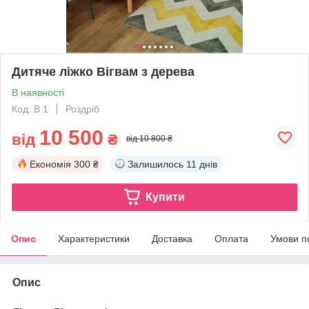
Дитяче ліжко Вігвам з дерева
В наявності
Код: В 1
Роздріб
10 500
від
₴
від 10 800 ₴
Економія
300 ₴
Залишилось
11 днів
Купити
Опис
Характеристики
Доставка
Оплата
Умови п
Опис