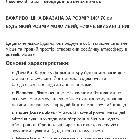
Ліжечко Вігвам - місце для дитячих пригод
ВАЖЛИВО! ЦІНА ВКАЗАНА ЗА РОЗМІР 140* 70 см
БУДЬ-ЯКИЙ РОЗМІР МОЖЛИВИЙ, НИЖЧЕ ВКАЗАНІ ЦІНИ!
Це дитяче ліжко-будиночок поєднує в собі затишне спальне
місце та ігровий простір, створюючи особливу атмосферу в
дитячій кімнаті.
Основні характеристики:
Дизайн:
Каркас у формі контуру будиночка виглядає
стильно та сучасно. Його можна задекорувати
балдахіном, гірляндами або іграшками.
Безпека:
Ліжко оснащене захисними бортиками по
всьому периметру, що запобігає випадковому падінню
дитини під час сну. Передній бортик має зручний прохід.
Функціональність:
У нижній частині розташовані дві
місткі висувні шухляди для зберігання білизни, одягу
або іграшок. Оригінальні вирізи на фасадах слугують
зручними ручками. (додатково оплачуються)
Матеріали:
Ліжко виготовлене з натурального дерева