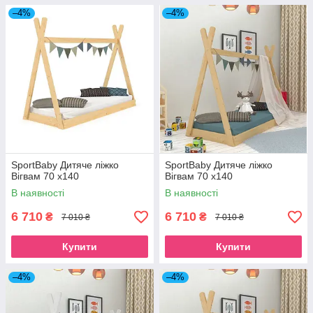
–4%
–4%
SportBaby Дитяче ліжко
SportBaby Дитяче ліжко
Вігвам 70 х140
Вігвам 70 х140
В наявності
В наявності
6 710
6 710
₴
₴
7 010 ₴
7 010 ₴
Купити
Купити
–4%
–4%