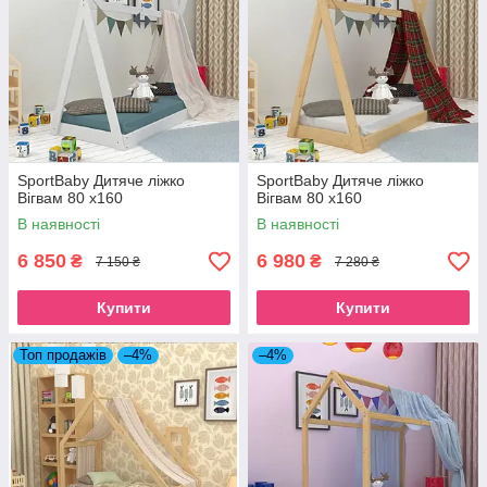
SportBaby Дитяче ліжко
SportBaby Дитяче ліжко
Вігвам 80 х160
Вігвам 80 х160
В наявності
В наявності
6 850
6 980
₴
₴
7 150 ₴
7 280 ₴
Купити
Купити
Топ продажів
–4%
–4%