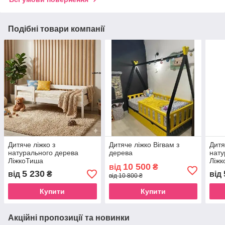
Подібні товари компанії
Дитяче ліжко з
Дитяче ліжко Вігвам з
Дитя
натурального дерева
дерева
нату
ЛіжкоТиша
Ліж
10 500
від
₴
5 230
від
₴
від
від 10 800 ₴
Купити
Купити
Акційні пропозиції та новинки