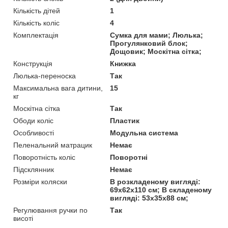
Кількість дітей
1
Кількість коліс
4
Комплектація
Сумка для мами; Люлька;
Прогулянковий блок;
Дощовик; Москітна сітка;
Конструкція
Книжка
Люлька-переноска
Так
Максимальна вага дитини,
15
кг
Москітна сітка
Так
Ободи коліс
Пластик
Особливості
Модульна система
Пеленальний матрацик
Немає
Поворотність коліс
Поворотні
Підсклянник
Немає
Розміри коляски
В розкладеному вигляді:
69х62х110 см; В складеному
вигляді: 53х35х88 см;
Регулювання ручки по
Так
висоті