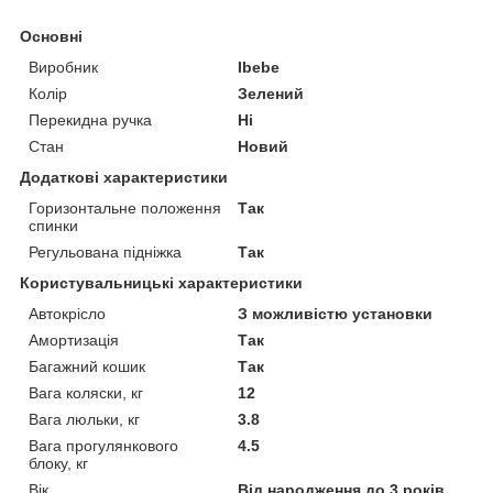
Основні
Виробник
Ibebe
Колір
Зелений
Перекидна ручка
Ні
Стан
Новий
Додаткові характеристики
Горизонтальне положення
Так
спинки
Регульована підніжка
Так
Користувальницькі характеристики
Автокрісло
З можливістю установки
Амортизація
Так
Багажний кошик
Так
Вага коляски, кг
12
Вага люльки, кг
3.8
Вага прогулянкового
4.5
блоку, кг
Вік
Від народження до 3 років