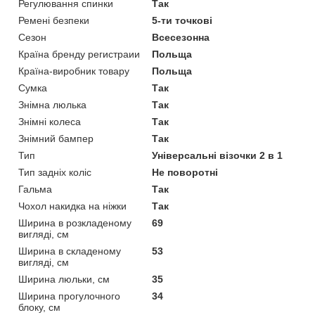
Регулювання спинки
Так
Ремені безпеки
5-ти точкові
Сезон
Всесезонна
Країна бренду регистраии
Польща
Країна-виробник товару
Польща
Сумка
Так
Знімна люлька
Так
Знімні колеса
Так
Знімний бампер
Так
Тип
Універсальні візочки 2 в 1
Тип задніх коліс
Не поворотні
Гальма
Так
Чохол накидка на ніжки
Так
Ширина в розкладеному
69
вигляді, см
Ширина в складеному
53
вигляді, см
Ширина люльки, см
35
Ширина прогулочного
34
блоку, см