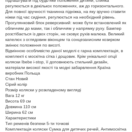
підлаштувати під будь-яке положення дитини, спинка
регулюється в декількох положеннях, аж до горизонтального.
Для повної зручності тканинна підніжка, на яку зручно ставити
ніжки під час сидіння, регулюється на необхідний рівень.
Прогулянковий блок реверсивний: може бути встановлений як
обличчям до мами, так і обличчям у напрямку руху. Бампер
розстібається із двох сторін, не сковує рухів малюка. Великий
капелюх з оглядовим віконцем та сонцезахисним козирком
змінює положення по висоті.
Відмінною особливістю даної моделі є гарна комплектація, в
комплекті є москітна сітка і дощовик. Крім унікальної опції
коляски Ibebe i-stop, її доповнюють стильний дизайн,
матеріали високої якості та модні забарвлення.Країна
виробник Польща
Стан Новий
Сірий колір
Розмір коляски у розкладеному вигляді
Вага 12 кг
Висота 69 см
Довжина 110 см
Ширина 62 см
Характеристики
Тип ременів безпеки 5-ти точкові
Комплектація коляски Сумка для дитячих речей, Антимоскітна