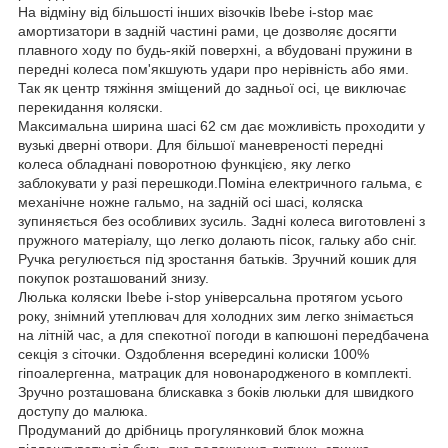
На відміну від більшості інших візочків Ibebe i-stop має
амортизатори в задній частині рами, це дозволяє досягти
плавного ходу по будь-якій поверхні, а вбудовані пружини в
передні колеса пом'якшують удари про нерівність або ями.
Так як центр тяжіння зміщений до задньої осі, це виключає
перекидання коляски.
Максимальна ширина шасі 62 см дає можливість проходити у
вузькі дверні отвори. Для більшої маневреності передні
колеса обладнані поворотною функцією, яку легко
заблокувати у разі перешкоди.Поміна електричного гальма, є
механічне ножне гальмо, на задній осі шасі, коляска
зупиняється без особливих зусиль. Задні колеса виготовлені з
пружного матеріалу, що легко долають пісок, гальку або сніг.
Ручка регулюється під зростання батьків. Зручний кошик для
покупок розташований знизу.
Люлька коляски Ibebe i-stop універсальна протягом усього
року, знімний утеплювач для холодних зим легко знімається
на літній час, а для спекотної погоди в капюшоні передбачена
секція з сіточки. Оздоблення всередині колиски 100%
гіпоалергенна, матрацик для новонародженого в комплекті.
Зручно розташована блискавка з боків люльки для швидкого
доступу до малюка.
Продуманий до дрібниць прогулянковий блок можна