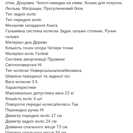
сітка, Дощовик, Чохол-накидка на ніжки, Кошик для покупок,
Люлька, Матрацик, Прогулянковий блок
Тип задніх коліс
Тип передніх коліс
Механізм складання Книга
Гальмівна система коляски Заднє гальмо стоянки, Ручне
гальмо
Матеріал дна Дерево
Кількість точок опори Чотири точки
Матеріал коліс Гелієві
Система амортизації Пружини
Світлоповертачі Ні
Тип коляски Універсальна/комбінована
Ширина передньої та задньої осі.
Вага колиски 3.5
Характеристики
Максимально допустима вага 22 кг
Кількість коліс 4 шт.
Поворотні передні колеса/колесо Так
Перекидна ручка Ні
Діаметр передніх коліс 17 см
Діаметр задніх коліс 24 см
Довжина спального місця 73 см.
Ширина спального місця 34 см.