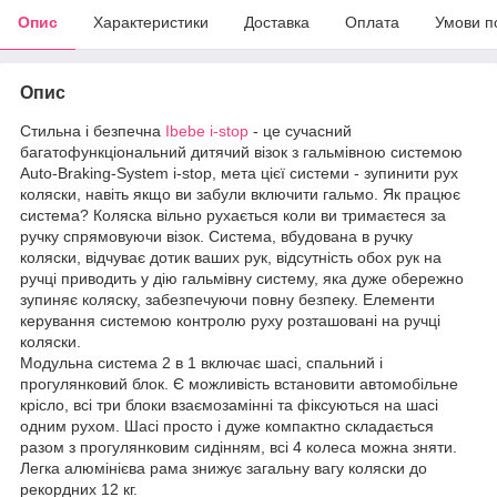
Опис
Характеристики
Доставка
Оплата
Умови п
Опис
Стильна і безпечна
Ibebe i-stop
- це сучасний
багатофункціональний дитячий візок з гальмівною системою
Auto-Braking-System i-stop, мета цієї системи - зупинити рух
коляски, навіть якщо ви забули включити гальмо. Як працює
система? Коляска вільно рухається коли ви тримаєтеся за
ручку спрямовуючи візок. Система, вбудована в ручку
коляски, відчуває дотик ваших рук, відсутність обох рук на
ручці приводить у дію гальмівну систему, яка дуже обережно
зупиняє коляску, забезпечуючи повну безпеку. Елементи
керування системою контролю руху розташовані на ручці
коляски.
Модульна система 2 в 1 включає шасі, спальний і
прогулянковий блок. Є можливість встановити автомобільне
крісло, всі три блоки взаємозамінні та фіксуються на шасі
одним рухом. Шасі просто і дуже компактно складається
разом з прогулянковим сидінням, всі 4 колеса можна зняти.
Легка алюмінієва рама знижує загальну вагу коляски до
рекордних 12 кг.