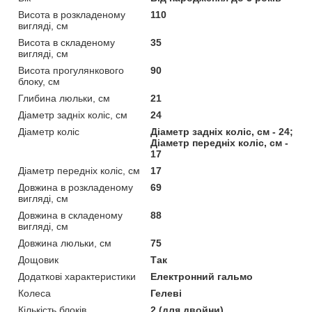
Висота в розкладеному
110
вигляді, см
Висота в складеному
35
вигляді, см
Висота прогулянкового
90
блоку, см
Глибина люльки, см
21
Діаметр задніх коліс, см
24
Діаметр коліс
Діаметр задніх коліс, см - 24;
Діаметр передніх коліс, см -
17
Діаметр передніх коліс, см
17
Довжина в розкладеному
69
вигляді, см
Довжина в складеному
88
вигляді, см
Довжина люльки, см
75
Дощовик
Так
Додаткові характеристики
Електронний гальмо
Колеса
Гелеві
Кількість блоків
2 (для двойни)