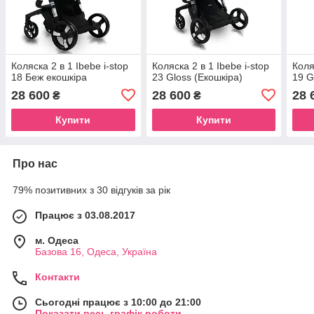
Коляска 2 в 1 Ibebe i-stop
Коляска 2 в 1 Ibebe i-stop
Коля
18 Беж екошкіра
23 Gloss (Екошкіра)
19 G
28 600
28 600
28 
₴
₴
Купити
Купити
Про нас
79% позитивних з 30 відгуків за рік
Працює з 03.08.2017
м. Одеса
Базова 16, Одеса, Україна
Контакти
Сьогодні працює з 10:00 до 21:00
Показати весь графік роботи