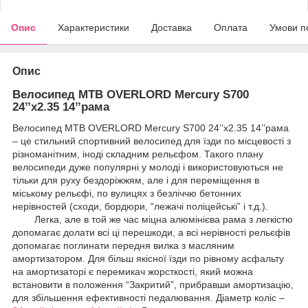
Опис
Характеристики
Доставка
Оплата
Умови п
Опис
Велосипед MTB OVERLORD Mercury S700
24’’х2.35 14’’рама
Велосипед MTB OVERLORD Mercury S700 24’’х2.35 14’’рама
– це стильний спортивний велосипед для їзди по місцевості з
різноманітним, іноді складним рельєфом. Такого плану
велосипеди дуже популярні у молоді і використовуються не
тільки для руху бездоріжжям, але і для переміщення в
міському рельєфі, по вулицях з безліччю бетонних
нерівностей (сходи, бордюри, “лежачі поліцейські” і т.д.).
Легка, але в той же час міцна алюмінієва рама з легкістю
допомагає долати всі ці перешкоди, а всі нерівності рельєфів
допомагає поглинати передня вилка з масляним
амортизатором. Для більш якісної їзди по рівному асфальту
на амортизаторі є перемикач жорсткості, який можна
встановити в положення “Закритий”, прибравши амортизацію,
для збільшення ефективності педалювання. Діаметр коліс –