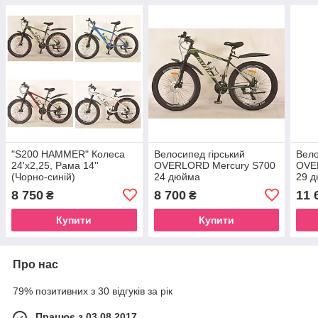
"S200 HAMMER" Колеса
Велосипед гірський
Вело
24'х2,25, Рама 14''
OVERLORD Mercury S700
OVE
(Чорно-синій)
24 дюйма
29 д
8 750
8 700
11 
₴
₴
Купити
Купити
Про нас
79% позитивних з 30 відгуків за рік
Працює з 03.08.2017