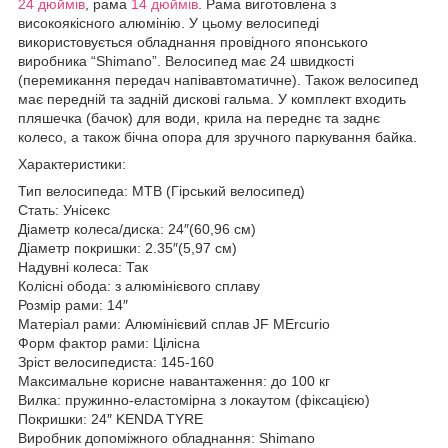
24 дюймів
, рама
14 дюймів
. Рама виготовлена з
високоякісного алюмінію. У цьому велосипеді
використовується обладнання провідного японського
виробника “Shimano”. Велосипед має 24 швидкості
(перемикання передач напівавтоматичне). Також велосипед
має передній та задній дискові гальма. У комплект входить
пляшечка (бачок) для води, крила на переднє та заднє
колесо, а також бічна опора для зручного паркування байка.
Характеристики:
Тип велосипеда: MTB (Гірський велосипед)
Стать: Унісекс
Діаметр колеса/диска: 24″(60,96 см)
Діаметр покришки: 2.35″(5,97 см)
Надувні колеса: Так
Колісні обода: з алюмінієвого сплаву
Розмір рами: 14″
Матеріал рами: Алюмінієвий сплав JF MErcurio
Форм фактор рами: Цілісна
Зріст велосипедиста: 145-160
Максимальне корисне навантаження: до 100 кг
Вилка: пружинно-еластомірна з локаутом (фіксацією)
Покришки: 24″ KENDA TYRE
Виробник допоміжного обладнання: Shimano