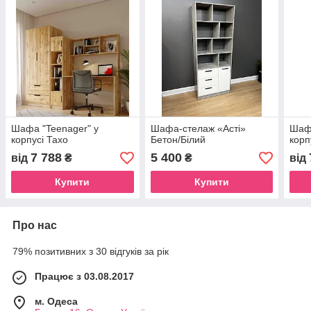
Шафа "Teenager" у
Шафа-стелаж «Асті»
Шафа
корпусі Тахо
Бетон/Білий
корп
7 788
5 400
від
₴
₴
від
Купити
Купити
Про нас
79% позитивних з 30 відгуків за рік
Працює з 03.08.2017
м. Одеса