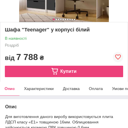
Шафа "Teenager" у корпусі білий
В наявності
Роздріб
7 788
від
₴
Купити
Опис
Характеристики
Доставка
Оплата
Умови п
Опис
Для виготовлення даного виробу використовується плита
ЛДСП класу «Е1» товщиною 16мм. Облицювання
здійснюється кромкою ПВХ товщиною 0,6мм.