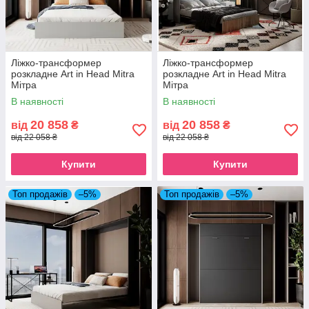
Ліжко-трансформер
Ліжко-трансформер
розкладне Art in Head Mitra
розкладне Art in Head Mitra
Мітра
Мітра
В наявності
В наявності
20 858
20 858
від
₴
від
₴
від 22 058 ₴
від 22 058 ₴
Купити
Купити
Топ продажів
–5%
Топ продажів
–5%