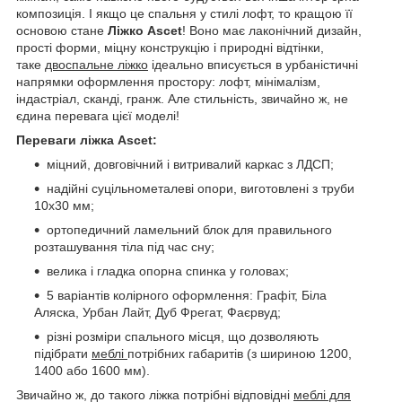
композиція. І якщо це спальня у стилі лофт, то кращою її
основою стане
Ліжко Ascet
! Воно має лаконічний дизайн,
прості форми, міцну конструкцію і природні відтінки,
таке
двоспальне ліжко
ідеально вписується в урбаністичні
напрямки оформлення простору: лофт, мінімалізм,
індастріал, сканді, гранж. Але стильність, звичайно ж, не
єдина перевага цієї моделі!
Переваги ліжка Ascet:
міцний, довговічний і витривалий каркас з ЛДСП;
надійні суцільнометалеві опори, виготовлені з труби
10х30 мм;
ортопедичний ламельний блок для правильного
розташування тіла під час сну;
велика і гладка опорна спинка у головах;
5 варіантів колірного оформлення: Графіт, Біла
Аляска, Урбан Лайт, Дуб Фрегат, Фаєрвуд;
різні розміри спального місця, що дозволяють
підібрати
меблі
потрібних габаритів (з шириною 1200,
1400 або 1600 мм).
Звичайно ж, до такого ліжка потрібні відповідні
меблі для