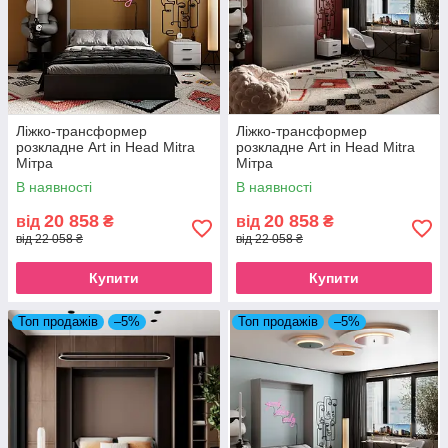
Ліжко-трансформер
Ліжко-трансформер
розкладне Art in Head Mitra
розкладне Art in Head Mitra
Мітра
Мітра
В наявності
В наявності
20 858
20 858
від
₴
від
₴
від 22 058 ₴
від 22 058 ₴
Купити
Купити
Топ продажів
–5%
Топ продажів
–5%