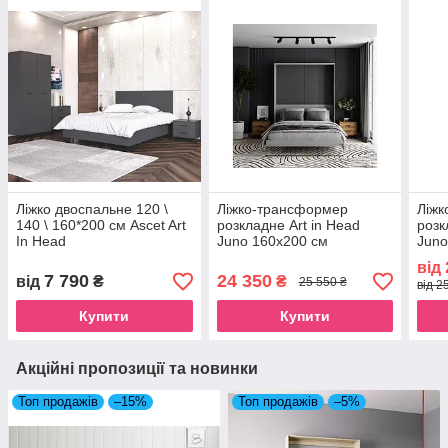
Ліжко двоспальне 120 \
Ліжко-трансформер
Ліж
140 \ 160*200 см Ascet Art
розкладне Art in Head
розк
In Head
Juno 160х200 см
Juno
від
7 790
24 350
від
₴
₴
25 550 ₴
від 2
Купити
Купити
Акційні пропозиції та новинки
Топ продажів
–15%
Топ продажів
–5%