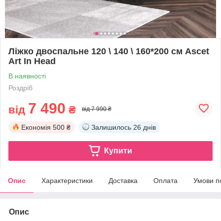
Ліжко двоспальне 120 \ 140 \ 160*200 см Ascet
Art In Head
В наявності
Роздріб
7 490
від
₴
від 7 990 ₴
Економія
500 ₴
Залишилось
26 днів
Купити
Опис
Характеристики
Доставка
Оплата
Умови п
Опис