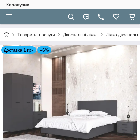
Карапузик
Товари та послуги
Двоспальні ліжка
Ліжко двоспальне
Доставка 1 грн
–6%