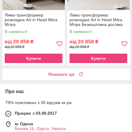
Ліжко-трансформер
Ліжко-трансформер
розкладне Art in Head Mitra
розкладне Art in Head Mitra
Мітра
Мітра Безкоштовна доствка
В наявності
В наявності
20 858
20 858
від
₴
від
₴
від 22 058 ₴
від 22 058 ₴
Купити
Купити
Показати ще
Про нас
79% позитивних з 30 відгуків за рік
Працює з 03.08.2017
м. Одеса
Базова 16, Одеса, Україна