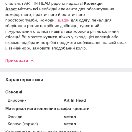
спальні
, і ART IN HEAD радо їх надасть!
Колекція
Ascet
містить всі необхідні елементи для облаштування
комфортного, практичного й естетичного
простору: тумби, комоди,
шафи
для одягу, пенал для
зберігання різних потрібних дрібниць, туалетний
і журнальний столики і навіть така корисна річ як колінний
стілець! Ви можете
купити ліжко
у складі цієї колекції або
окремо, підібрати потрібні предмети меблювання на свій смак
і, звичайно ж, замовити вподобаний колір.
Приховати
Характеристики
Основні
Виробник
Art In Head
Материал изготовления шкафа-кровати
Фасади
метал
Корпус (каркас)
метал
Користувальницькі характеристики