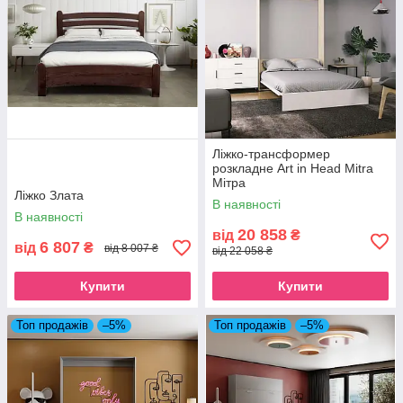
Ліжко-трансформер
розкладне Art in Head Mitra
Мітра
Ліжко Злата
В наявності
В наявності
20 858
від
₴
6 807
від
₴
від 8 007 ₴
від 22 058 ₴
Купити
Купити
Топ продажів
–5%
Топ продажів
–5%