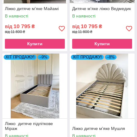
Ліжко дитяче м'яке Майамі
Дитяче м'яке ліжко Ведмедик
В наявності
В наявності
10 795
10 795
від
₴
від
₴
від 11 800 ₴
від 11 800 ₴
Купити
Купити
ХІТ ПРОДАЖУ!
–9%
ХІТ ПРОДАЖУ!
–8%
Ліжко дитяче підліткове
Міраж
Ліжко дитяче м'яке Мушля
В наявності
В наявності