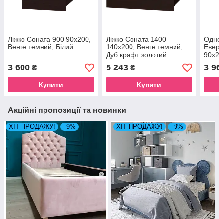
Ліжко Соната 900 90х200,
Ліжко Соната 1400
Одно
Венге темний, Білий
140х200, Венге темний,
Евер
Дуб крафт золотий
90х2
біли
3 600
5 243
3 9
₴
₴
Купити
Купити
Акційні пропозиції та новинки
ХІТ ПРОДАЖУ!
–9%
ХІТ ПРОДАЖУ!
–9%