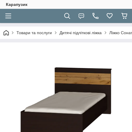
Карапузик
Товари та послуги
Дитячі підліткові ліжка
Ліжко Сона