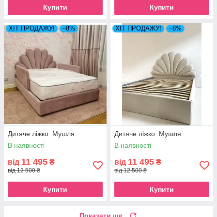
Купити
Купити
ХІТ ПРОДАЖУ!
–8%
ХІТ ПРОДАЖУ!
–8%
Дитяче ліжко Мушля
Дитяче ліжко Мушля
В наявності
В наявності
11 495
11 495
від
₴
від
₴
від 12 500 ₴
від 12 500 ₴
Купити
Купити
Показати ще