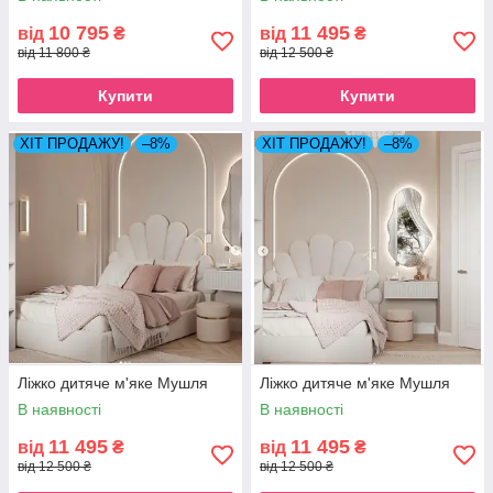
10 795
11 495
від
₴
від
₴
від 11 800 ₴
від 12 500 ₴
Купити
Купити
ХІТ ПРОДАЖУ!
–8%
ХІТ ПРОДАЖУ!
–8%
Ліжко дитяче м'яке Мушля
Ліжко дитяче м'яке Мушля
В наявності
В наявності
11 495
11 495
від
₴
від
₴
від 12 500 ₴
від 12 500 ₴