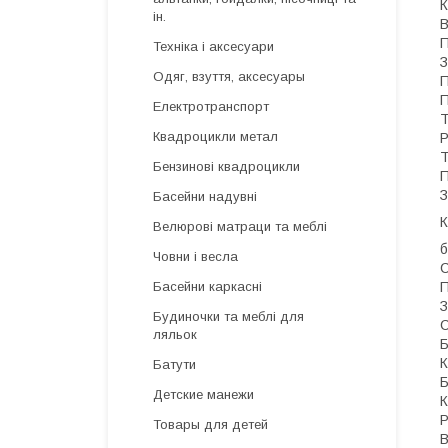
К
ін.
В
П
Техніка і аксесуари
З
Одяг, взуття, аксесуары
П
П
Електротранспорт
Т
Квадроцикли метал
Р
Т
Бензинові квадроцикли
П
З
Басейни надувні
К
Велюрові матраци та меблі
б
Човни і весла
С
П
Басейни каркасні
З
Будиночки та меблі для
С
ляльок
Б
К
Батути
Б
Детские манежи
К
Р
Товары для детей
В