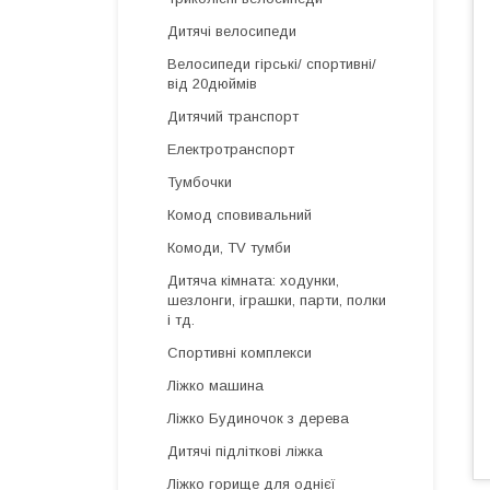
Дитячі велосипеди
Велосипеди гірські/ спортивні/
від 20дюймів
Дитячий транспорт
Електротранспорт
Тумбочки
Комод сповивальний
Комоди, TV тумби
Дитяча кімната: ходунки,
шезлонги, іграшки, парти, полки
і тд.
Спортивні комплекси
Ліжко машина
Ліжко Будиночок з дерева
Дитячі підліткові ліжка
Ліжко горище для однієї