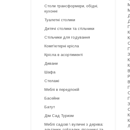
М
Столи трансформери, обідні,
М
кухонні
Д
Туалетні столики
Д
П
Дитячі столики та стільчики
К
Стільчики для годування
К
С
Комп'ютерні крісла
П
З
Крісла в асортименті
К
Дивани
К
В
Шафа
Р
Стелажі
В
П
Меблі в передпокій
С
П
Басейни
З
Батут
С
К
Дім Сад Туризм
К
Меблі садові \ вуличні з дерева:
Л
альтанки, гойдалки, пісочниці та