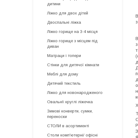
дитини
Ліжко для двох дітей
В
з
Двоспальні ліжка
Ліжко горище на 3-4 місця
В
Ліжко горище з місцем під
з
диван
т
Матраци і топери
(
д
Стінки для дитячої кімнати
Д
п
Меблі для дому
д
Дитячий текстиль
о
н
Ліжко для новонародженого
к
Овальні\ круглі ліжечка
Х
Зимові конверти, сумки,
Т
переноски
С
Р
СТОЛИ в асортименті
З
Столи комп'ютерні/ офісні
Ф