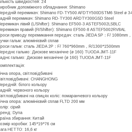
ількість швидкостей: 24
иробник допоміжного обладнання: Shimano
ередній перемикач: Shimano FD-TY500 AFDTY500DSTM6 Steel ø 34
адній перемикач: Shimano RD-TY300 ARDTY300GSD Steel
еремикач лівий (L/Shifter): Shimano EF500-3 ASTEF5002LSBLC
еремикач правий (R/Shifter): Shimano EF500-8 ASTEF5002RV8AL
роси приводу перемикання передач: сталь JIEDA SP：F/ 1080mm
учки гальм: алюмінієвий сплав
роси гальм: сталь JIEDA 2P：F/ 760*960mm，R/1300*1500mm
ереднє гальмо: Дискове механічне (ø 160) TUODA JMT-11F
аднє гальмо: Дискове механічне (ø 160) TUODA JMT-11F
омплектація:
ічна опора, світловідбивачі
вітловідбивачі: CHANGHONG
ередній: білого кольору
адній: червоного кольору
вітловідбивачі на спицях коліс: помаранчевого кольору
ічна опора: алюмінієвий сплав FLTD 200 мм
олір: сірий
ренд: Dyna
раїна збирання: Китай
озмір коробки: 145*19*76 см
ага НЕТТО: 16,6 кг