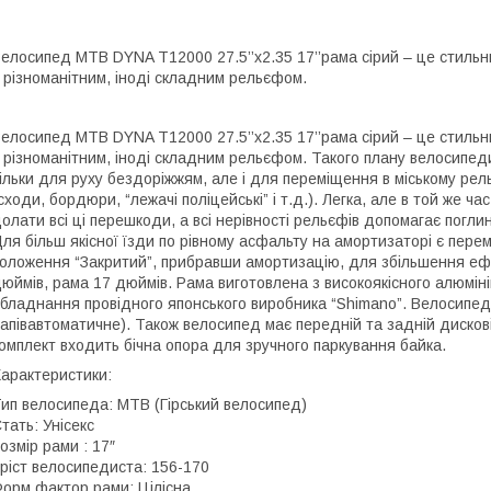
елосипед MTB DYNA T12000 27.5’’х2.35 17’’рама сірий – це стильн
 різноманітним, іноді складним рельєфом.
елосипед MTB DYNA T12000 27.5’’х2.35 17’’рама сірий – це стильн
 різноманітним, іноді складним рельєфом. Такого плану велосипед
ільки для руху бездоріжжям, але і для переміщення в міському рел
сходи, бордюри, “лежачі поліцейські” і т.д.). Легка, але в той же ч
олати всі ці перешкоди, а всі нерівності рельєфів допомагає пог
ля більш якісної їзди по рівному асфальту на амортизаторі є пере
оложення “Закритий”, прибравши амортизацію, для збільшення ефе
юймів, рама 17 дюймів. Рама виготовлена з високоякісного алюмін
бладнання провідного японського виробника “Shimano”. Велосипед
апівавтоматичне). Також велосипед має передній та задній дисков
омплект входить бічна опора для зручного паркування байка.
арактеристики:
ип велосипеда: MTB (Гірський велосипед)
тать: Унісекс
озмір рами : 17″
ріст велосипедиста: 156-170
орм фактор рами: Цілісна