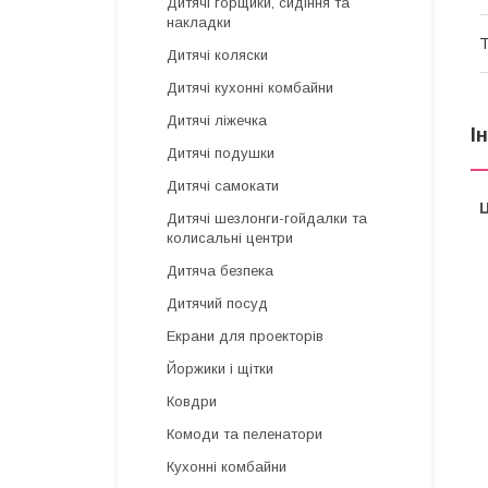
Дитячі горщики, сидіння та
накладки
Т
Дитячі коляски
Дитячі кухонні комбайни
Дитячі ліжечка
І
Дитячі подушки
Дитячі самокати
Ц
Дитячі шезлонги-гойдалки та
колисальні центри
Дитяча безпека
Дитячий посуд
Екрани для проекторів
Йоржики і щітки
Ковдри
Комоди та пеленатори
Кухонні комбайни