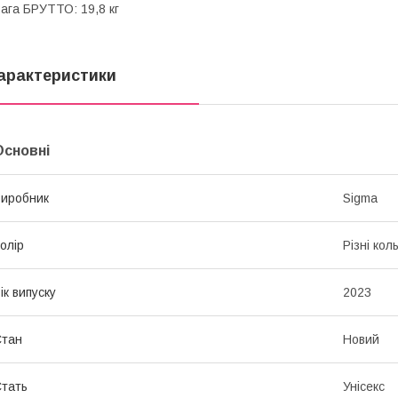
ага БРУТТО: 19,8 кг
арактеристики
Основні
иробник
Sigma
олір
Різні кол
ік випуску
2023
Стан
Новий
тать
Унісекс