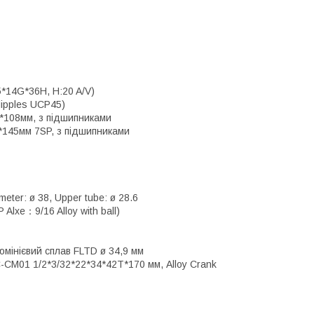
5*14G*36H, H:20 A/V)
Nipples UCP45)
*108мм, з підшипниками
*145мм 7SP, з підшипниками
ter: ø 38, Upper tube: ø 28.6
lxe：9/16 Alloy with ball)
юмінієвий сплав FLTD ø 34,9 мм
CM01 1/2*3/32*22*34*42T*170 мм, Alloy Crank