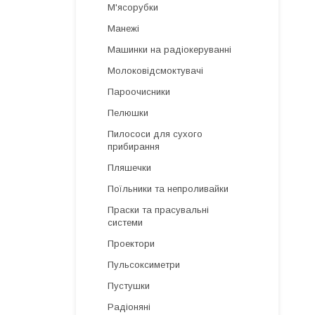
М'ясорубки
Манежі
Машинки на радіокеруванні
Молоковідсмоктувачі
Пароочисники
Пелюшки
Пилососи для сухого
прибирання
Пляшечки
Поїльники та непроливайки
Праски та прасувальні
системи
Проектори
Пульсоксиметри
Пустушки
Радіоняні