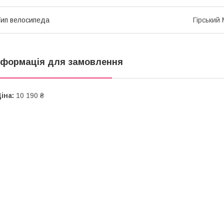
ип велосипеда
Гірський
нформація для замовлення
іна:
10 190 ₴