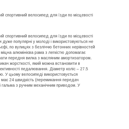
ий спортивний велосипед для їзди по місцевості
ий спортивний велосипед для їзди по місцевості
и дуже популярні у молоді і використовуються не
ьєфі, по вулицях з безліччю бетонних нерівностей
ас міцна алюмінієва рама з легкістю допомагає
линати передня вилка з масляним амортизатором.
микач жорсткості, який можна встановити в
ктивності педалювання. Діаметр коліс – 27.5
ію. У цьому велосипеді використовується
 має 24 швидкість (перемикання передач
і гальма з ручним механічним приводом. У