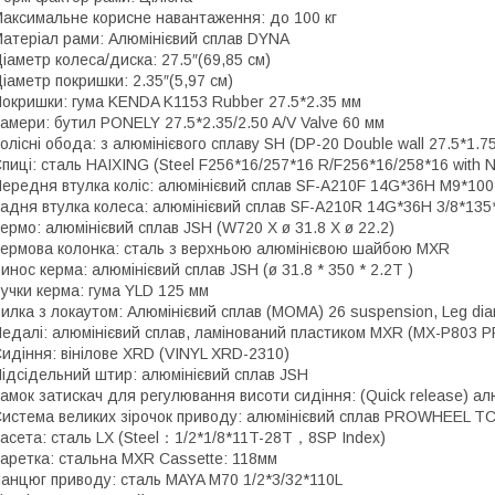
аксимальне корисне навантаження: до 100 кг
атеріал рами: Алюмінієвий сплав DYNA
іаметр колеса/диска: 27.5″(69,85 см)
іаметр покришки: 2.35″(5,97 см)
окришки: гума KENDA K1153 Rubber 27.5*2.35 мм
амери: бутил PONELY 27.5*2.35/2.50 A/V Valve 60 мм
олісні обода: з алюмінієвого сплаву SH (DP-20 Double wall 27.5*1.7
пиці: сталь HAIXING (Steel F256*16/257*16 R/F256*16/258*16 with 
ередня втулка коліс: алюмінієвий сплав SF-A210F 14G*36H M9*100
адня втулка колеса: алюмінієвий сплав SF-A210R 14G*36H 3/8*135
ермо: алюмінієвий сплав JSH (W720 X ø 31.8 X ø 22.2)
ермова колонка: сталь з верхньою алюмінієвою шайбою MXR
инос керма: алюмінієвий сплав JSH (ø 31.8 * 350 * 2.2T )
учки керма: гума YLD 125 мм
илка з локаутом: Алюмінієвий сплав (MOMA) 26 suspension, Leg diame
едалі: алюмінієвий сплав, ламінований пластиком MXR (MX-P803 PP A
идіння: вінілове XRD (VINYL XRD-2310)
ідсідельний штир: алюмінієвий сплав JSH
амок затискач для регулювання висоти сидіння: (Quick release) ал
истема великих зірочок приводу: алюмінієвий сплав PROWHEEL TC-
асета: сталь LX (Steel：1/2*1/8*11T-28T，8SP Index)
аретка: стальна MXR Cassette: 118мм
анцюг приводу: сталь MAYA M70 1/2*3/32*110L