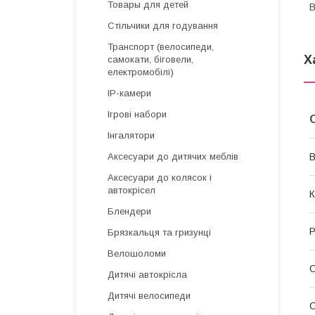
Товары для детей
В
Стільчики для годування
Транспорт (велосипеди,
Х
самокати, біговели,
електромобілі)
IP-камери
Ігрові набори
Інгалятори
В
Аксесуари до дитячих меблів
Аксесуари до колясок і
автокрісел
К
Блендери
Р
Брязкальця та гризунці
Велошоломи
Дитячі автокрісла
Дитячі велосипеди
С