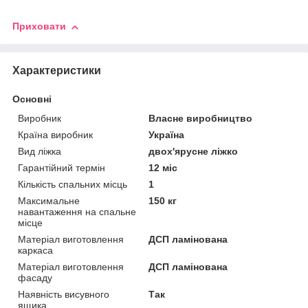
Приховати
Характеристики
Основні
Виробник
Власне виробництво
Країна виробник
Україна
Вид ліжка
двох'ярусне ліжко
Гарантійний термін
12 міс
Кількість спальних місць
1
Максимальне
150 кг
навантаження на спальне
місце
Матеріал виготовлення
ДСП ламінована
каркаса
Матеріал виготовлення
ДСП ламінована
фасаду
Наявність висувного
Так
ящика