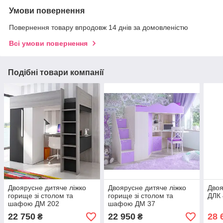
Умови повернення
Повернення товару впродовж 14 днів за домовленістю
Всі умови повернення
Подібні товари компанії
Двоярусне дитяче ліжко
Двоярусне дитяче ліжко
Двоя
горище зі столом та
горище зі столом та
ДЛК
шафою ДМ 202
шафою ДМ 37
22 750
22 950
28 
₴
₴