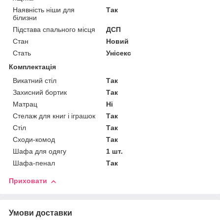
Наявність ніши для
Так
білизни
Підстава спального місця
ДСП
Стан
Новий
Стать
Унісекс
Комплектація
Викатний стіл
Так
Захисний бортик
Так
Матрац
Ні
Стелаж для книг і іграшок
Так
Стіл
Так
Сходи-комод
Так
Шафа для одягу
1 шт.
Шафа-пенал
Так
Приховати
Умови доставки