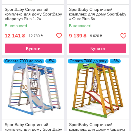
SportBaby Спортивний
SportBaby Спортивний
комплекс для дому SportBaby
комплекс для дому SportBaby
«Карапуз Plus 1-2»
«ЮнгаPlus 6»
В наявності
В наявності
12 141
9 139
₴
₴
12 780 ₴
9 620 ₴
Купити
Купити
Оплата 7000 до року
–5%
Оплата 7000 до року
–5%
SportBaby Спортивний
SportBaby Спортивний
комплекс для дому SportBaby
комплекс для дому «Карапуз