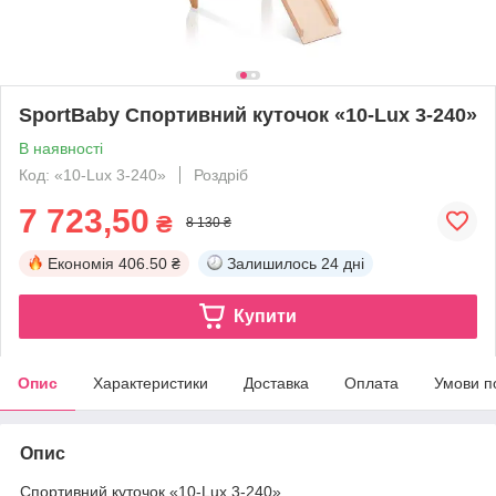
SportBaby Спортивний куточок «10-Lux 3-240»
В наявності
Код: «10-Lux 3-240»
Роздріб
7 723,50
₴
8 130 ₴
Економія
406.50 ₴
Залишилось
24 дні
Купити
Опис
Характеристики
Доставка
Оплата
Умови п
Опис
Спортивний куточок «10-Lux 3-240»