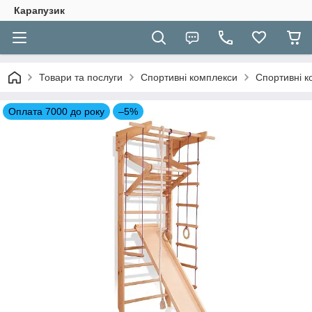
Карапузик
Товари та послуги
Спортивні комплекси
Спортивні к
Оплата 7000 до року
–5%