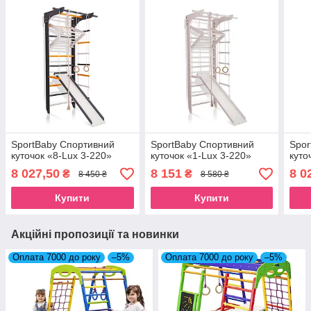
SportBaby Спортивний
SportBaby Спортивний
Spor
куточок «8-Lux 3-220»
куточок «1-Lux 3-220»
куто
8 027,50
8 151
8 0
₴
₴
8 450 ₴
8 580 ₴
Купити
Купити
Акційні пропозиції та новинки
Оплата 7000 до року
–5%
Оплата 7000 до року
–5%