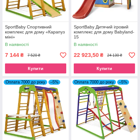
SportBaby Спортивний
SportBaby Дитячий ігровий
комплекс для дому «Карапуз
комплекс для дому Babyland-
міні»
15
В наявності
В наявності
7 144
22 923,50
₴
₴
7 520 ₴
24 130 ₴
Купити
Купити
Оплата 7000 до року
–5%
Оплата 7000 до року
–5%