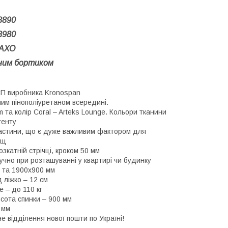
8890
8980
ТАХО
ним бортиком
СП виробника Kronospan
им пінополіуретаном всередині.
 та колір Coral – Arteks Lounge. Кольори тканини
тенту
 частини, що є дуже важливим фактором для
ощ
зкатній стрічці, кроком 50 мм
ручно при розташуванні у квартирі чи будинку
0 та 1900х900 мм
 ліжко – 12 см
 – до 110 кг
исота спинки – 900 мм
 мм
е відділення нової пошти по Україні!