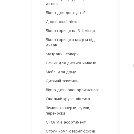
дитини
Ліжко для двох дітей
Двоспальні ліжка
Ліжко горище на 3-4 місця
Ліжко горище з місцем під
диван
Матраци і топери
Стінки для дитячої кімнати
Меблі для дому
Дитячий текстиль
Ліжко для новонародженого
Овальні\ круглі ліжечка
Зимові конверти, сумки,
переноски
СТОЛИ в асортименті
Столи комп'ютерні/ офісні