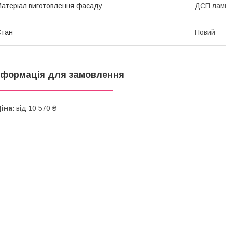
атеріал виготовлення фасаду
ДСП лам
Стан
Новий
нформація для замовлення
іна:
від 10 570 ₴