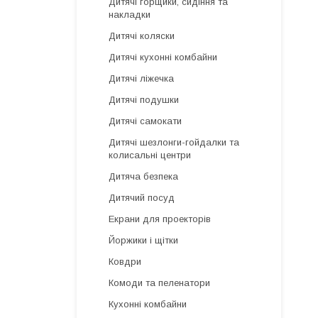
Дитячі горщики, сидіння та
накладки
Дитячі коляски
Дитячі кухонні комбайни
Дитячі ліжечка
Дитячі подушки
Дитячі самокати
Дитячі шезлонги-гойдалки та
колисальні центри
Дитяча безпека
Дитячий посуд
Екрани для проекторів
Йоржики і щітки
Ковдри
Комоди та пеленатори
Кухонні комбайни