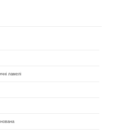
чні ламелі
інована