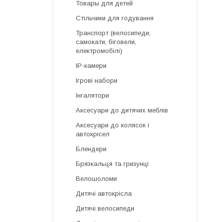
Товары для детей
Стільчики для годування
Транспорт (велосипеди,
самокати, біговели,
електромобілі)
IP-камери
Ігрові набори
Інгалятори
Аксесуари до дитячих меблів
Аксесуари до колясок і
автокрісел
Блендери
Брязкальця та гризунці
Велошоломи
Дитячі автокрісла
Дитячі велосипеди