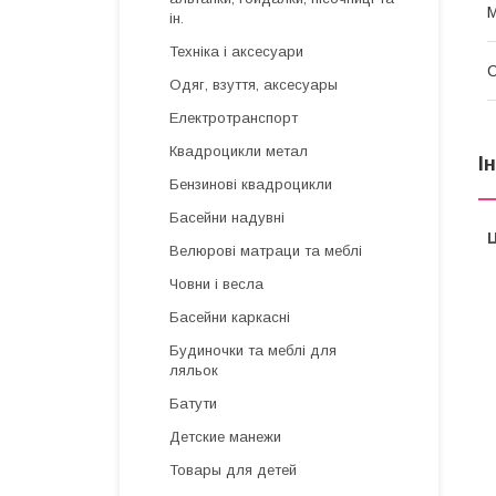
М
ін.
Техніка і аксесуари
Одяг, взуття, аксесуары
Електротранспорт
Квадроцикли метал
І
Бензинові квадроцикли
Басейни надувні
Ц
Велюрові матраци та меблі
Човни і весла
Басейни каркасні
Будиночки та меблі для
ляльок
Батути
Детские манежи
Товары для детей