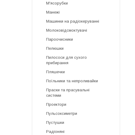
М'ясорубки
Манежі
Машинки на радіокеруванні
Молоковідсмоктувачі
Пароочисники
Пелюшки
Пилососи для сухого
прибирання
Пляшечки
Поїльники та непроливайки
Праски та прасувальні
системи
Проектори
Пульсоксиметри
Пустушки
Радіоняні