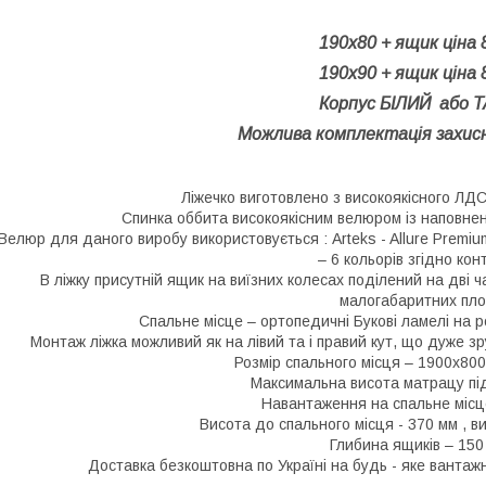
190х80 + ящик ціна 
190х90 + ящик ціна 
Корпус БІЛИЙ або 
Можлива комплектація захис
Ліжечко виготовлено з високоякісного ЛД
Спинка оббита високоякісним велюром із наповнен
Велюр для даного виробу використовується : Arteks - Allure Premium
– 6 кольорів згідно кон
В ліжку присутній ящик на виїзних колесах поділений на дві
малогабаритних пл
Спальне місце – ортопедичні Букові ламелі на ро
Монтаж ліжка можливий як на лівий та і правий кут, що дуже з
Розмір спального місця – 1900х80
Максимальна висота матрацу під
Навантаження на спальне місце
Висота до спального місця - 370 мм , в
Глибина ящиків – 150
Доставка безкоштовна по Україні на будь - яке вантажн