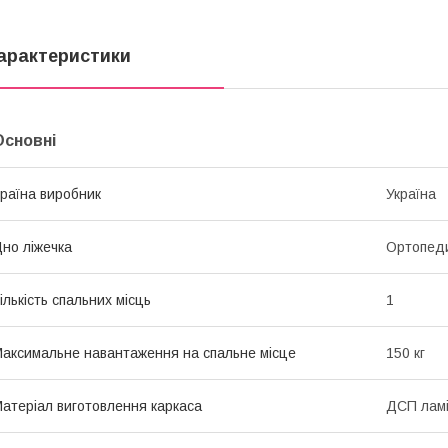
арактеристики
Основні
раїна виробник
Україна
но ліжечка
Ортопеди
ількість спальних місць
1
аксимальне навантаження на спальне місце
150 кг
атеріал виготовлення каркаса
ДСП лам