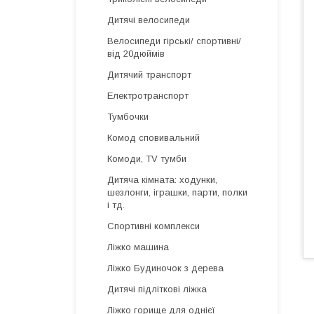
Дитячі велосипеди
Велосипеди гірські/ спортивні/
від 20дюймів
Дитячий транспорт
Електротранспорт
Тумбочки
Комод сповивальний
Комоди, TV тумби
Дитяча кімната: ходунки,
шезлонги, іграшки, парти, полки
і тд.
Спортивні комплекси
Ліжко машина
Ліжко Будиночок з дерева
Дитячі підліткові ліжка
Ліжко горище для однієї