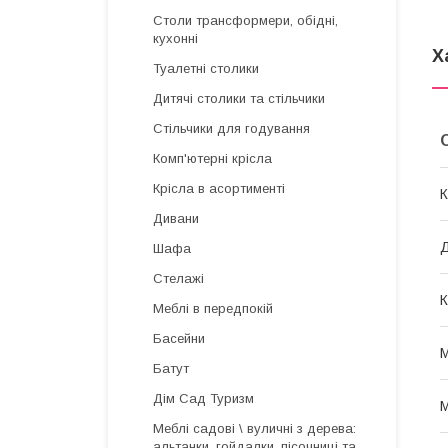
Столи трансформери, обідні,
кухонні
Х
Туалетні столики
Дитячі столики та стільчики
Стільчики для годування
Комп'ютерні крісла
Крісла в асортименті
К
Дивани
Д
Шафа
Стелажі
К
Меблі в передпокій
Басейни
М
Батут
Дім Сад Туризм
М
Меблі садові \ вуличні з дерева:
альтанки, гойдалки, пісочниці та