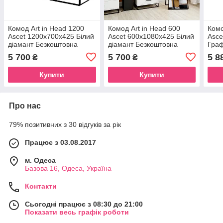
Комод Art in Head 1200
Комод Art in Head 600
Комо
Ascet 1200x700x425 Білий
Ascet 600x1080x425 Білий
Asce
діамант Безкоштовна
діамант Безкоштовна
Граф
Доставка
Доставка
Дост
5 700
5 700
5 8
₴
₴
Купити
Купити
Про нас
79% позитивних з 30 відгуків за рік
Працює з 03.08.2017
м. Одеса
Базова 16, Одеса, Україна
Контакти
Сьогодні працює з 08:30 до 21:00
Показати весь графік роботи