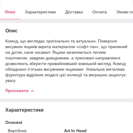
Опис
Характеристики
Доставка
Оплата
Умови п
Опис
Комод, що виглядає оригінально та актуально. Поверхня
висувних ящиків вкрита матеріалом «софт-тач», що приємний
на дотик, наче оксамит. Ящики зачиняються легким
поштовхом, завдяки доводчикам, а приховані направляючі
дозволяють зберегти привабливіший зовнішній вигляд. Комод
обладнано п’ятьма висувними ящиками. Унікальна металева
фурнітура відрізняє моделі цієї колекції та виграшно акцентує
увагу.
Приховати
Характеристики
Основні
Виробник
Art In Head