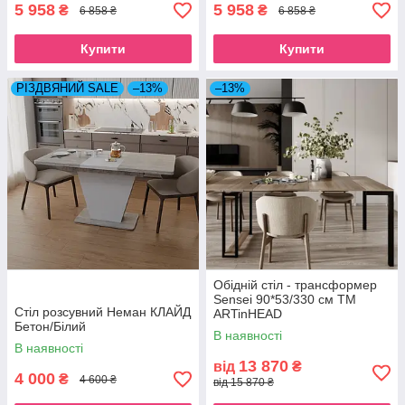
5 958
5 958
₴
₴
6 858 ₴
6 858 ₴
Купити
Купити
РІЗДВЯНИЙ SALE
–13%
–13%
Обідній стіл - трансформер
Sensei 90*53/330 см ТМ
Стіл розсувний Неман КЛАЙД
ARTinHEAD
Бетон/Білий
В наявності
В наявності
13 870
від
₴
4 000
₴
4 600 ₴
від 15 870 ₴