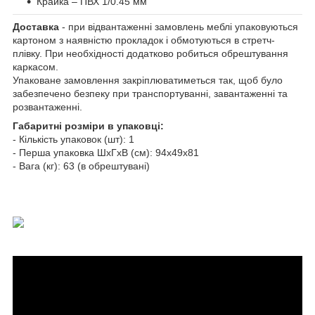
Крайка – ПВХ 1/0.45 мм
Доставка
- при відвантаженні замовлень меблі упаковуються
картоном з наявністю прокладок і обмотуються в стретч-
плівку. При необхідності додатково робиться обрештування
каркасом.
Упаковане замовлення закріплюватиметься так, щоб було
забезпечено безпеку при транспортуванні, завантаженні та
розвантаженні.
Габаритні розміри в упаковці:
- Кількість упаковок (шт): 1
- Перша упаковка ШхГхВ (см): 94х49х81
- Вага (кг): 63 (в обрештувані)