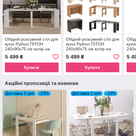
Обідній розсувний стіл для
Обідній розсувний стіл для
Обід
кухні Python ПІТОН
кухні Python ПІТОН
кухн
240х90х75 см колір на
240х90х75 см колір на
240х
вибір
вибір
вибі
5 499
5 499
5 4
₴
₴
Купити
Купити
Акційні пропозиції та новинки
Доставка 1 грн!
–13%
Доставка 1 грн!
–13%