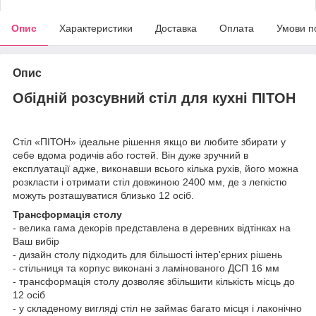
Опис
Характеристики
Доставка
Оплата
Умови п
Опис
Обідній розсувний стіл для кухні ПІТОН
Стіл «ПІТОН» ідеальне рішення якщо ви любите збирати у
себе вдома родичів або гостей. Він дуже зручний в
експлуатації адже, виконавши всього кілька рухів, його можна
розкласти і отримати стіл довжиною 2400 мм, де з легкістю
можуть розташуватися близько 12 осіб.
Трансформація столу
- велика гама декорів представлена в деревних відтінках на
Ваш вибір
- дизайн столу підходить для більшості інтер'єрних рішень
- стільниця та корпус виконані з ламінованого ДСП 16 мм
- трансформація столу дозволяє збільшити кількість місць до
12 осіб
- у складеному вигляді стіл не займає багато місця і лаконічно