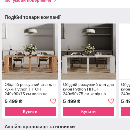
Всі умови повернення
Подібні товари компанії
Обідній розсувний стіл для
Обідній розсувний стіл для
Обід
кухні Python ПІТОН
кухні Python ПІТОН
кухн
240х90х75 см колір на
240х90х75 см колір на
240х
вибір
вибір
вибі
5 499
5 499
5 4
₴
₴
Купити
Купити
Акційні пропозиції та новинки