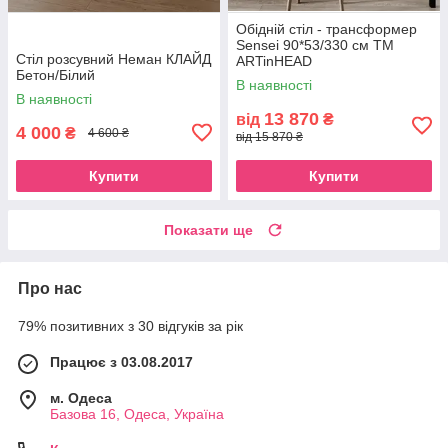
Обідній стіл - трансформер
Sensei 90*53/330 см ТМ
Стіл розсувний Неман КЛАЙД
ARTinHEAD
Бетон/Білий
В наявності
В наявності
13 870
від
₴
4 000
₴
4 600 ₴
від 15 870 ₴
Купити
Купити
Показати ще
Про нас
79% позитивних з 30 відгуків за рік
Працює з 03.08.2017
м. Одеса
Базова 16, Одеса, Україна