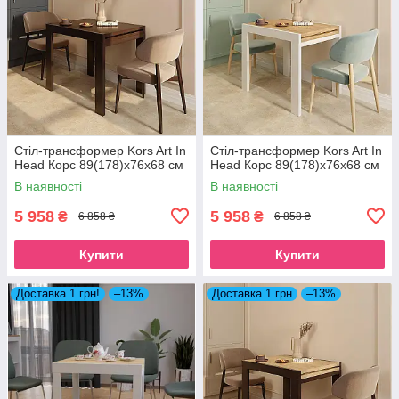
Стіл-трансформер Kors Art In
Стіл-трансформер Kors Art In
Head Корс 89(178)x76x68 см
Head Корс 89(178)x76x68 см
В наявності
В наявності
5 958
5 958
₴
₴
6 858 ₴
6 858 ₴
Купити
Купити
Доставка 1 грн!
–13%
Доставка 1 грн
–13%