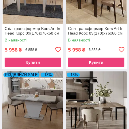
Стіл-трансформер Kors Art In
Стіл-трансформер Kors Art In
Head Корс 89(178)x76x68 см
Head Корс 89(178)x76x68 см
В наявності
В наявності
5 958
5 958
₴
₴
6 858 ₴
6 858 ₴
Купити
Купити
РІЗДВЯНИЙ SALE
–13%
–13%