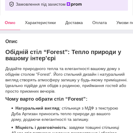
Замовлення під захистом
Опис
Характеристики
Доставка
Оплата
Умови п
Опис
Обідній стіл “Forest”: Тепло природи у
вашому інтер’єрі
Додайте природного тепла та елегантності вашому дому з
обіднім столом “Forest”. Його стильний дизайн і натуральний
вигляд створять атмосферу затишку у будь-якому приміщенні.
Ідеально підійде для обідів з родиною, приймання гостей або
просто приємних вечорів.
Чому варто обрати стіл “Forest”:
Натуральний вигляд
: стільниця з МДФ з текстурою
Дуба Артизан приносить тепло природи до вашого
дому, додаючи елегантності та затишку.
Міцність і довговічність
: завдяки товщині стільниці