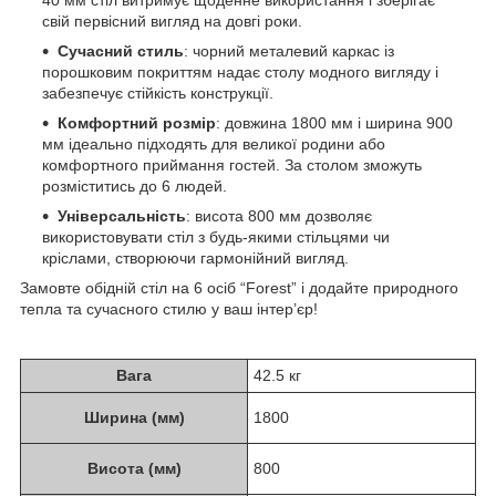
40 мм стіл витримує щоденне використання і зберігає
свій первісний вигляд на довгі роки.
Сучасний стиль
: чорний металевий каркас із
порошковим покриттям надає столу модного вигляду і
забезпечує стійкість конструкції.
Комфортний розмір
: довжина 1800 мм і ширина 900
мм ідеально підходять для великої родини або
комфортного приймання гостей. За столом зможуть
розміститись до 6 людей.
Універсальність
: висота 800 мм дозволяє
використовувати стіл з будь-якими стільцями чи
кріслами, створюючи гармонійний вигляд.
Замовте обідній стіл на 6 осіб “Forest” і додайте природного
тепла та сучасного стилю у ваш інтер’єр!
Вага
42.5 кг
Ширина (мм)
1800
Висота (мм)
800