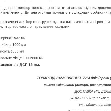
⠀
оєднання комфортного спального місця зі столом під ним допомо
итячу кімнату. Дитина отримає можливість обладнати особистий пр
⠀
ризначена для ігор конструкція здатна витримати активні розваги ді
ну, ігор або частого переміщення сходами.
⠀
ирина 1932 мм
либина 1000 мм
исота 1800 мм
пальне місце 1900*800 мм
Виконано з ДСП 16 мм.
ТОВАР ПІД ЗАМОВЛЕННЯ 7-14 днів (сроки
можна змінювати розміри, розположенн
ДОСТАВКА НП, ДЕЛІВ
АВАНС 15% на реквізт
Чек видаємо на ава