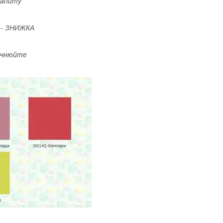
 запиту
 - ЗНИЖКА
точнюйте