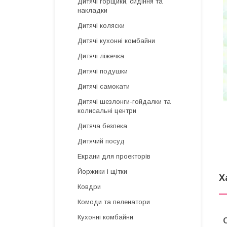
Дитячі горщики, сидіння та
накладки
Дитячі коляски
Дитячі кухонні комбайни
Дитячі ліжечка
Дитячі подушки
Дитячі самокати
Дитячі шезлонги-гойдалки та
колисальні центри
Дитяча безпека
Дитячий посуд
Екрани для проекторів
Йоржики і щітки
Х
Ковдри
Комоди та пеленатори
Кухонні комбайни