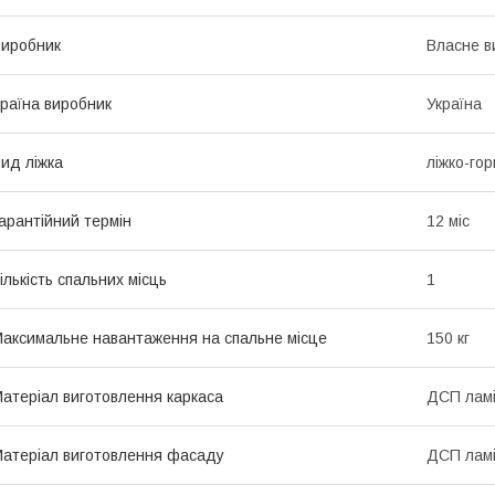
иробник
Власне в
раїна виробник
Україна
ид ліжка
ліжко-го
арантійний термін
12 міс
ількість спальних місць
1
аксимальне навантаження на спальне місце
150 кг
атеріал виготовлення каркаса
ДСП лам
атеріал виготовлення фасаду
ДСП лам