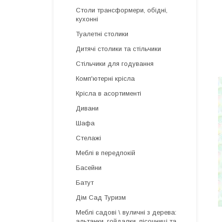
Столи трансформери, обідні,
кухонні
Туалетні столики
Дитячі столики та стільчики
Стільчики для годування
Комп'ютерні крісла
Крісла в асортименті
Дивани
Шафа
Стелажі
Меблі в передпокій
Басейни
Батут
Дім Сад Туризм
Меблі садові \ вуличні з дерева:
альтанки, гойдалки, пісочниці та