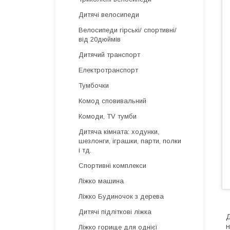
Дитячі велосипеди
Велосипеди гірські/ спортивні/
від 20дюймів
Дитячий транспорт
Електротранспорт
Тумбочки
Комод сповивальний
Комоди, TV тумби
Дитяча кімната: ходунки,
шезлонги, іграшки, парти, полки
і тд.
Спортивні комплекси
Ліжко машина
Ліжко Будиночок з дерева
Дитячі підліткові ліжка
Д
н
Ліжко горище для однієї