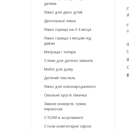
дитини
П
Ліжко для двох дітей
д
Двоспальні ліжка
П
Ліжко горище на 3-4 місця
с
Ліжко горище з місцем під
диван
Ш
Г
Матраци і топери
В
Стінки для дитячої кімнати
С
Меблі для дому
Дитячий текстиль
Ліжко для новонародженого
Овальні\ круглі ліжечка
Зимові конверти, сумки,
переноски
СТОЛИ в асортименті
Столи комп'ютерні/ офісні