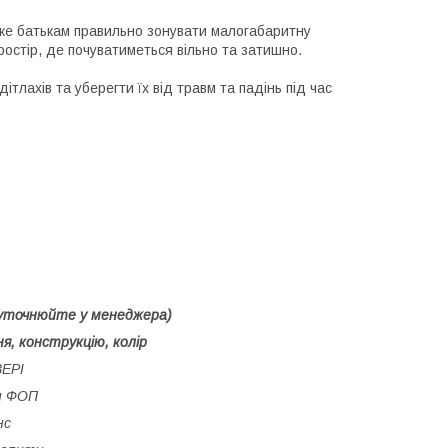
же батькам правильно зонувати малогабаритну
остір, де почуватиметься вільно та затишно.
тлахів та уберегти їх від травм та падінь під час
 уточнюйте у менеджера)
я, конструкцію, колір
ЕРІ
и ФОП
нс