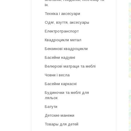
ін.
Техніка і аксесуари
Одяг, взуття, аксесуары
Електротранспорт
Квадроцикли метал
Бензинові квадроцикли
Басейни надувні
Велюрові матраци та меблі
Човни і весла
Басейни каркасні
Будиночки та меблі для
ляльок
Батути
Детские манежи
Товары для детей