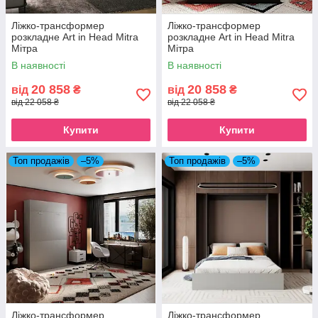
Ліжко-трансформер
Ліжко-трансформер
розкладне Art in Head Mitra
розкладне Art in Head Mitra
Мітра
Мітра
В наявності
В наявності
20 858
20 858
від
₴
від
₴
від 22 058 ₴
від 22 058 ₴
Купити
Купити
Топ продажів
–5%
Топ продажів
–5%
Ліжко-трансформер
Ліжко-трансформер