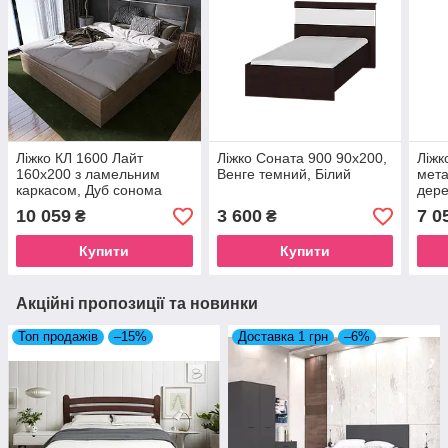
Ліжко КЛ 1600 Лайт
Ліжко Соната 900 90х200,
Ліжк
160х200 з ламельним
Венге темний, Білий
мета
каркасом, Дуб сонома
дере
Мебл
10 059
3 600
7 0
₴
₴
Купити
Купити
Акційні пропозиції та новинки
Топ продажів
–15%
Доставка 1 грн
–6%