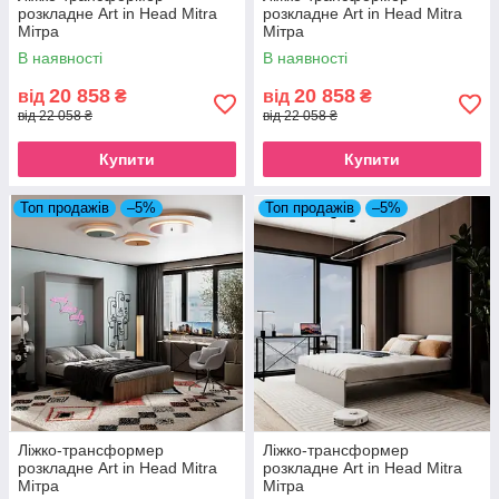
розкладне Art in Head Mitra
розкладне Art in Head Mitra
Мітра
Мітра
В наявності
В наявності
20 858
20 858
від
₴
від
₴
від 22 058 ₴
від 22 058 ₴
Купити
Купити
Топ продажів
–5%
Топ продажів
–5%
Ліжко-трансформер
Ліжко-трансформер
розкладне Art in Head Mitra
розкладне Art in Head Mitra
Мітра
Мітра