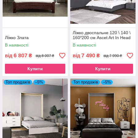
Ліжко двоспальне 120 \ 140 \
Ліжко Злата
160*200 см Ascet Art In Head
В наявності
В наявності
6 807
7 490
від
₴
від
₴
від 8 007 ₴
від 7 990 ₴
Купити
Купити
Топ продажів
–5%
Топ продажів
–5%