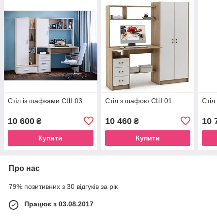
Стіл із шафками СШ 03
Стіл з шафою СШ 01
Стіл
10 600
10 460
10 
₴
₴
Купити
Купити
Про нас
79% позитивних з 30 відгуків за рік
Працює з 03.08.2017