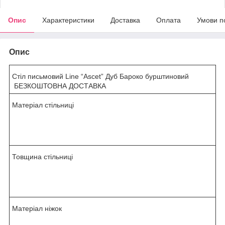
Опис
Характеристики
Доставка
Оплата
Умови п
Опис
Стіл письмовий Line “Ascet” Дуб Бароко бурштиновий
БЕЗКОШТОВНА ДОСТАВКА
Матеріал стільниці
Л
Д
С
П
Товщина стільниці
1
6
м
м
Матеріал ніжок
М
е