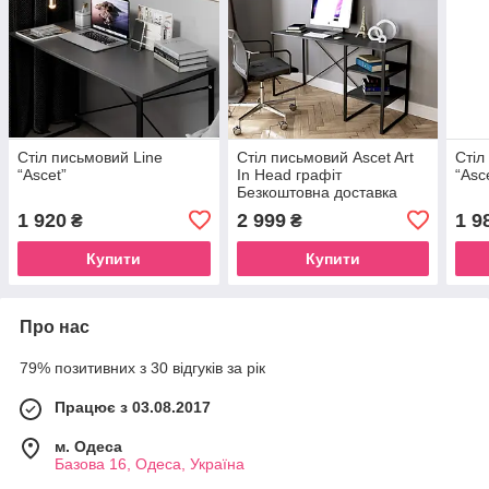
Стіл письмовий Line
Стіл письмовий Ascet Art
Стіл
“Ascet”
In Head графіт
“Asc
Безкоштовна доставка
1 920
2 999
1 9
₴
₴
Купити
Купити
Про нас
79% позитивних з 30 відгуків за рік
Працює з 03.08.2017
м. Одеса
Базова 16, Одеса, Україна