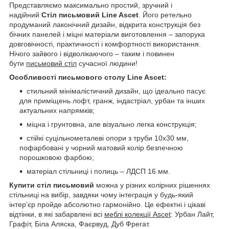
Представляємо максимально простий, зручний і
надійний
Стіл письмовий Line Ascet
. Його ретельно
продуманий лаконічний дизайн, відкрита конструкція без
бічних панелей і міцні матеріали виготовлення – запорука
довговічності, практичності і комфортності використання.
Нічого зайвого і відволікаючого – таким і повинен
бути
письмовий стіл
сучасної людини!
Особливості письмового столу Line Ascet:
стильний мінімалістичний дизайн, що ідеально пасує
для приміщень лофт, гранж, індастріал, урбан та інших
актуальних напрямків;
міцна і грунтовна, але візуально легка конструкція;
стійкі суцільнометалеві опори з труби 10х30 мм,
пофарбовані у чорний матовий колір безпечною
порошковою фарбою;
матеріал стільниці і полиць – ЛДСП 16 мм.
Купити стіл письмовий
можна у різних колірних рішеннях
стільниці на вибір, завдяки чому інтеграція у будь-який
інтер’єр пройде абсолютно гармонійно. Це ефектні і цікаві
відтінки, в які забарвлені всі
меблі колекції Ascet
: Урбан Лайт,
Графіт, Біла Аляска, Фаєрвуд, Дуб Фрегат.