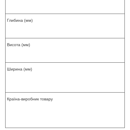
а
л
Глибина (мм)
5
0
0
Висота (мм)
7
3
0
Ширина (мм)
1
2
0
0
Країна-виробник товару
У
р
аї
н
а