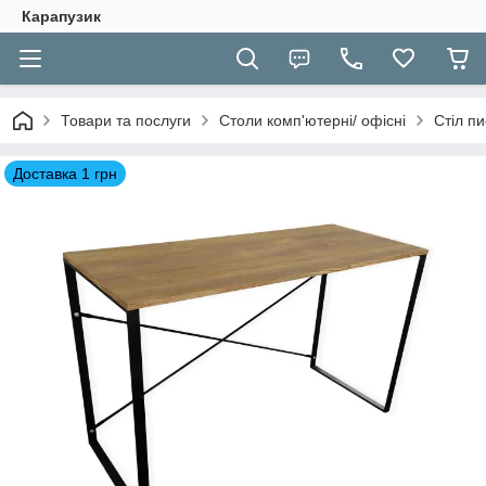
Карапузик
Товари та послуги
Столи комп'ютерні/ офісні
Стіл п
Доставка 1 грн