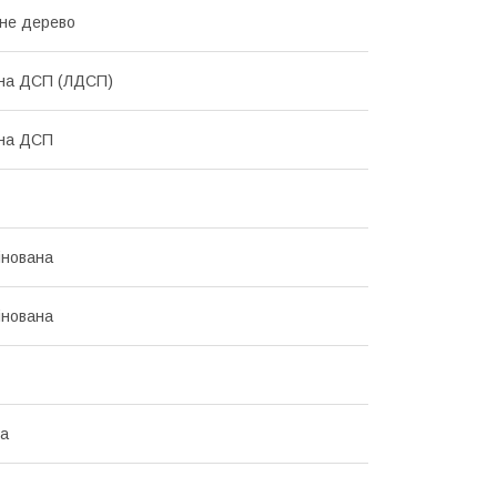
не дерево
ана ДСП (ЛДСП)
ана ДСП
інована
інована
на