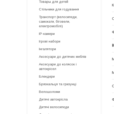
Товары для детей
К
Стільчики для годування
Транспорт (велосипеди,
С
самокати, біговели,
електромобілі)
IP-камери
Ігрові набори
Інгалятори
Аксесуари до дитячих меблів
М
Аксесуари до колясок і
автокрісел
М
Блендери
Брязкальця та гризунці
С
Велошоломи
Ф
Дитячі автокрісла
Дитячі велосипеди