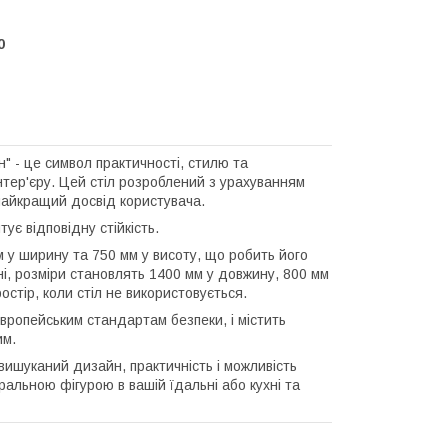
0
н" - це символ практичності, стилю та
нтер'єру. Цей стіл розроблений з урахуванням
найкращий досвід користувача.
ує відповідну стійкість.
м у ширину та 750 мм у висоту, що робить його
ні, розміри становлять 1400 мм у довжину, 800 мм
стір, коли стіл не використовується.
вропейським стандартам безпеки, і містить
им.
 вишуканий дизайн, практичність і можливість
тральною фігурою в вашій їдальні або кухні та