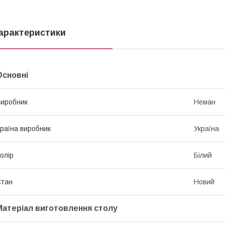
арактеристики
Основні
иробник
Неман
раїна виробник
Україна
олір
Білий
Стан
Новий
Матеріал виготовлення столу