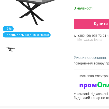
В наявності
Купити
–7%
Залишилось
0
0
днів
0
0
0
0
0
0
+380 (96) 925-72-21
Менеджер Ірина
повернення товару п
У компанії підключені
будь-який товар не п