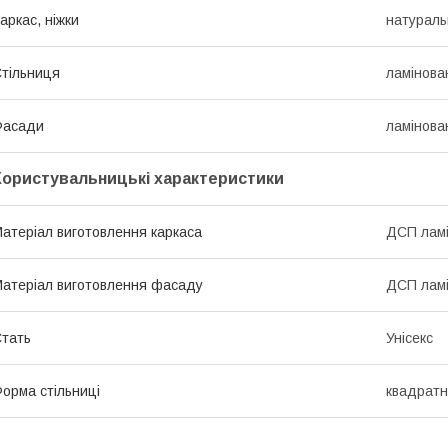
аркас, ніжки
натураль
тільниця
ламінов
Фасади
ламінов
Користувальницькі характеристики
атеріал виготовлення каркаса
ДСП лам
атеріал виготовлення фасаду
ДСП лам
тать
Унісекс
орма стільниці
квадрат