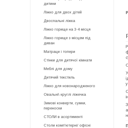
дитини
Ліжко для двох дітей
Двоспальні ліжка
Ліжко горище на 3-4 місця
Ліжко горище з місцем під
диван
Р
Матраци і топери
ф
с
Стінки для дитячої кімнати
С
Меблі для дому
У
Дитячий текстиль
і
у
Ліжко для новонародженого
С
Овальні\ круглі ліжечка
і
Зимові конверти, сумки,
З
переноски
а
н
СТОЛИ в асортименті
Столи комп'ютерні/ офісні