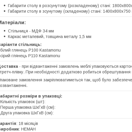
Габарити столу в розсунутому (розкладеному) стані: 1800х80
Габарити столу в зсунутому (складеному) стані: 1400х800х750
Матеріали:
Стільниця - МДФ 34 мм
Каркас металевий, товщина металу 1,5 мм
аріанти стільниць:
 білий глянець P100 Kastamonu
 сірий глянець P110 Kastamonu
Доставка
- при відвантаженні замовлень меблі упаковуються карто
третч-плівку. При необхідності додатково робиться обрештування 
паковане замовлення закріплюватиметься так, щоб було забезпече
озвантаженні.
абаритні розміри в упаковці:
 Кількість упаковок (шт):
 Перша упаковка ШхГхВ (см):
 Друга упаковка ШхГхВ (см):
арантія
: 18 місяців
Виробник
: НЕМАН