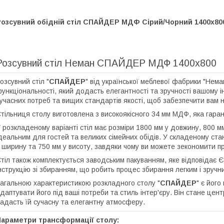
Розсувний обідній стіл СПАЙДЕР МДФ Сірий/Чорний 1400x80
Розсувний стіл Неман СПАЙДЕР МДФ 1400х800
озсувний стіл "
СПАЙДЕР
" від української меблевої фабрики "Нема
ункціональності, який додасть елегантності та зручності вашому і
учасних потреб та вищих стандартів якості, щоб забезпечити вам 
тільниця столу виготовлена з високоякісного 34 мм МДФ, яка гарант
 розкладеному варіанті стіл має розміри 1800 мм у довжину, 800 м
деальним для гостей та великих сімейних обідів. У складеному ста
 ширину та 750 мм у висоту, завдяки чому ви можете зекономити про
тіл також комплектується заводським пакуванням, яке відповідає Є
нструкцію зі збиранням, що робить процес збирання легким і зручн
агальною характеристикою розкладного столу "
СПАЙДЕР
" є його
даптувати його під ваші потреби та стиль інтер'єру. Він стане цен
адасть їй сучасну та елегантну атмосферу.
Параметри трансформації столу: