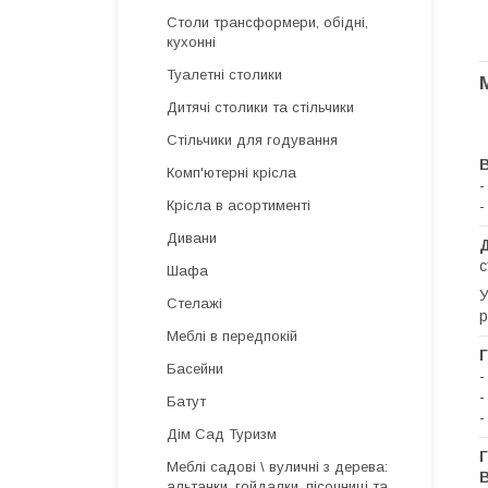
Столи трансформери, обідні,
кухонні
Туалетні столики
Дитячі столики та стільчики
Стільчики для годування
В
Комп'ютерні крісла
-
-
Крісла в асортименті
Дивани
с
Шафа
У
Стелажі
р
Меблі в передпокій
Г
Басейни
-
-
Батут
-
Дім Сад Туризм
Г
Меблі садові \ вуличні з дерева:
альтанки, гойдалки, пісочниці та