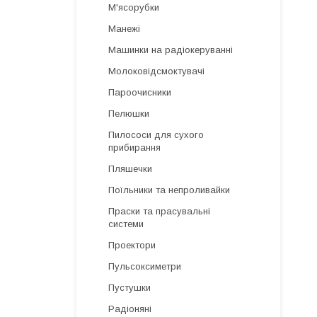
М'ясорубки
Манежі
Машинки на радіокеруванні
Молоковідсмоктувачі
Пароочисники
Пелюшки
Пилососи для сухого
прибирання
Пляшечки
Поїльники та непроливайки
Праски та прасувальні
системи
Проектори
Пульсоксиметри
Пустушки
Радіоняні