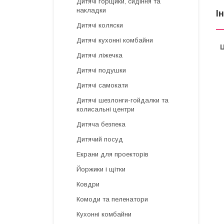
Дитячі горщики, сидіння та
накладки
І
Дитячі коляски
Дитячі кухонні комбайни
Ц
Дитячі ліжечка
Дитячі подушки
Дитячі самокати
Дитячі шезлонги-гойдалки та
колисальні центри
Дитяча безпека
Дитячий посуд
Екрани для проекторів
Йоржики і щітки
Ковдри
Комоди та пеленатори
Кухонні комбайни