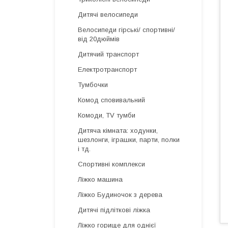
Дитячі велосипеди
Велосипеди гірські/ спортивні/
від 20дюймів
Дитячий транспорт
Електротранспорт
Тумбочки
Комод сповивальний
Комоди, TV тумби
Дитяча кімната: ходунки,
шезлонги, іграшки, парти, полки
і тд.
Спортивні комплекси
Ліжко машина
Ліжко Будиночок з дерева
Дитячі підліткові ліжка
Ліжко горище для однієї