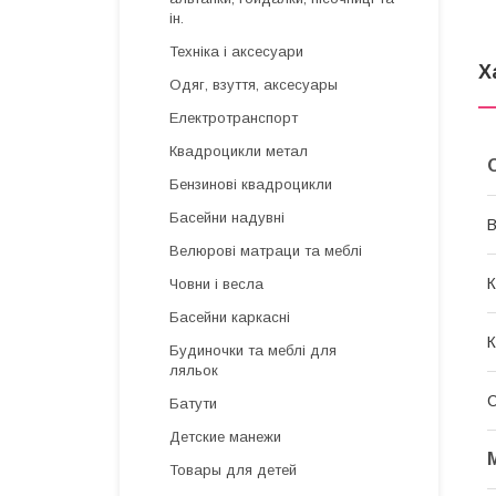
ін.
Техніка і аксесуари
Х
Одяг, взуття, аксесуары
Електротранспорт
Квадроцикли метал
Бензинові квадроцикли
Басейни надувні
В
Велюрові матраци та меблі
К
Човни і весла
Басейни каркасні
К
Будиночки та меблі для
ляльок
Батути
Детские манежи
Товары для детей