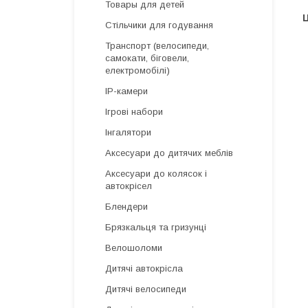
Товары для детей
Ц
Стільчики для годування
Транспорт (велосипеди,
самокати, біговели,
електромобілі)
IP-камери
Ігрові набори
Інгалятори
Аксесуари до дитячих меблів
Аксесуари до колясок і
автокрісел
Блендери
Брязкальця та гризунці
Велошоломи
Дитячі автокрісла
Дитячі велосипеди