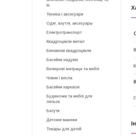
ін.
Х
Техніка і аксесуари
Одяг, взуття, аксесуары
Електротранспорт
Квадроцикли метал
В
Бензинові квадроцикли
Басейни надувні
К
Велюрові матраци та меблі
Човни і весла
Басейни каркасні
Будиночки та меблі для
Г
ляльок
Батути
Детские манежи
І
Товары для детей