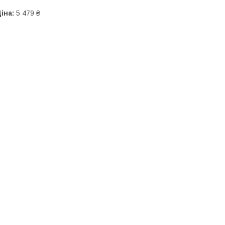
іна:
5 479 ₴