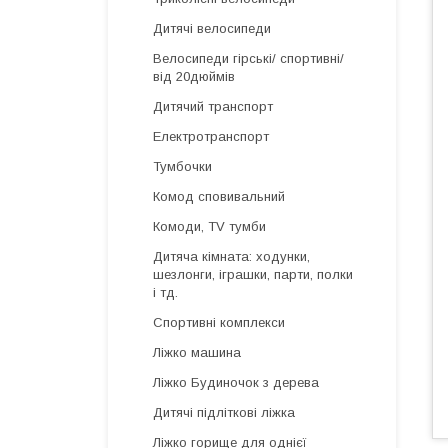
Дитячі велосипеди
Велосипеди гірські/ спортивні/
від 20дюймів
Дитячий транспорт
Електротранспорт
Тумбочки
Комод сповивальний
Комоди, TV тумби
Дитяча кімната: ходунки,
шезлонги, іграшки, парти, полки
і тд.
Спортивні комплекси
Ліжко машина
Ліжко Будиночок з дерева
Дитячі підліткові ліжка
Ліжко горище для однієї