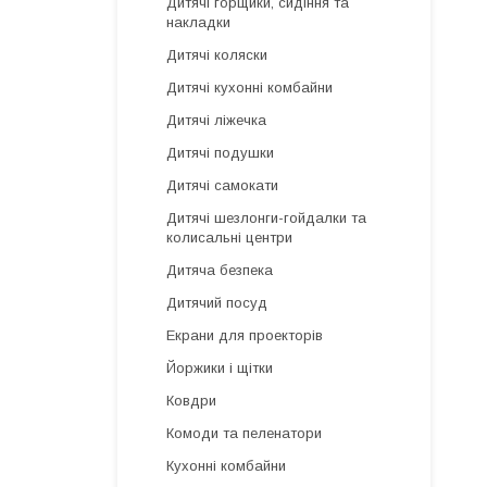
Дитячі горщики, сидіння та
накладки
Дитячі коляски
Дитячі кухонні комбайни
Дитячі ліжечка
Дитячі подушки
Дитячі самокати
Дитячі шезлонги-гойдалки та
колисальні центри
Дитяча безпека
Дитячий посуд
Екрани для проекторів
Йоржики і щітки
Ковдри
Комоди та пеленатори
Кухонні комбайни