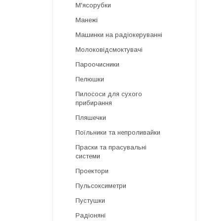
М'ясорубки
Манежі
Машинки на радіокеруванні
Молоковідсмоктувачі
Пароочисники
Пелюшки
Пилососи для сухого
прибирання
Пляшечки
Поїльники та непроливайки
Праски та прасувальні
системи
Проектори
Пульсоксиметри
Пустушки
Радіоняні