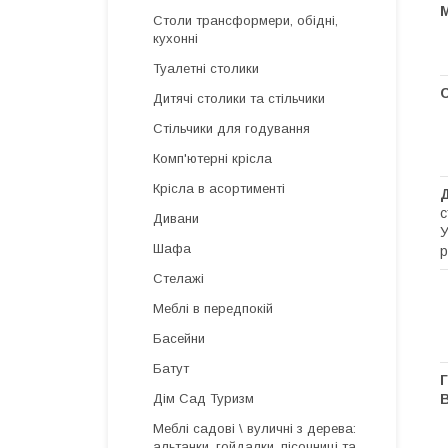
М
Столи трансформери, обідні,
кухонні
Туалетні столики
С
Дитячі столики та стільчики
Стільчики для годування
Комп'ютерні крісла
Крісла в асортименті
с
Дивани
У
Шафа
р
Стелажі
Меблі в передпокій
Басейни
Батут
Г
Дім Сад Туризм
Меблі садові \ вуличні з дерева:
альтанки, гойдалки, пісочниці та