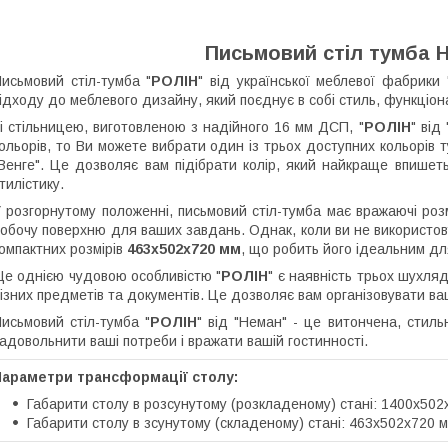
Письмовий стіл тумба 
исьмовий стіл-тумба "
РОЛІН
" від української меблевої фабрики
ідходу до меблевого дизайну, який поєднує в собі стиль, функціона
і стільницею, виготовленою з надійного 16 мм ДСП, "
РОЛІН
" від
ольорів, то Ви можете вибрати один із трьох доступних кольорів т
Венге". Це дозволяє вам підібрати колір, який найкраще впишеть
тилістику.
 розгорнутому положенні, письмовий стіл-тумба має вражаючі ро
обочу поверхню для ваших завдань. Однак, коли ви не використову
омпактних розмірів
463х502х720 мм
, що робить його ідеальним дл
е однією чудовою особливістю "
РОЛІН
" є наявність трьох шухля
ізних предметів та документів. Це дозволяє вам організовувати ва
исьмовий стіл-тумба "
РОЛІН
" від "Неман" - це витончена, стил
адовольнити ваші потреби і вражати вашій гостинності.
Параметри трансформації столу:
Габарити столу в розсунутому (розкладеному) стані: 1400х502
Габарити столу в зсунутому (складеному) стані: 463х502х720 