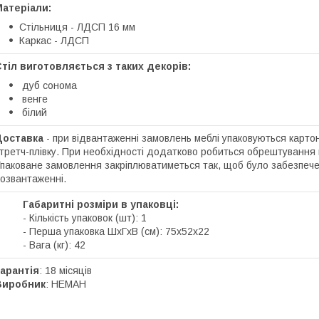
атеріали:
Стільниця - ЛДСП 16 мм
Каркас - ЛДСП
тіл виготовляється з таких декорів:
дуб сонома
венге
білий
Доставка
- при відвантаженні замовлень меблі упаковуються карто
третч-плівку. При необхідності додатково робиться обрештування 
паковане замовлення закріплюватиметься так, щоб було забезпече
озвантаженні.
Габаритні розміри в упаковці:
- Кількість упаковок (шт): 1
- Перша упаковка ШхГхВ (см): 75х52х22
- Вага (кг): 42
арантія
: 18 місяців
Виробник
: НЕМАН