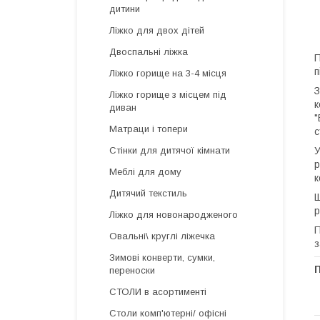
дитини
Ліжко для двох дітей
Двоспальні ліжка
П
п
Ліжко горище на 3-4 місця
З
Ліжко горище з місцем під
к
диван
"
Матраци і топери
с
У
Стінки для дитячої кімнати
р
Меблі для дому
к
Дитячий текстиль
Щ
р
Ліжко для новонародженого
П
Овальні\ круглі ліжечка
з
Зимові конверти, сумки,
переноски
СТОЛИ в асортименті
Столи комп'ютерні/ офісні