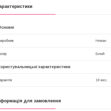
арактеристики
Основні
иробник
Неман
олір
Білий
Користувальницькі характеристики
арантія
18 мес.
нформація для замовлення