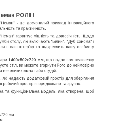
Неман РОЛІН
 "Неман" - це досконалий приклад інноваційного
льність та практичність.
 "Неман" гарантує міцність та довговічність. Щодо
умби-столу, які включають "Білий", "Дуб сонома" і
ся в ваш інтер'єр та підкреслить вашу особисту
зміри
1400х502х720 мм,
що надає вам величезну
єте стіл, ви можете згорнути його до неймовірно
я невеликих кімнат або студій.
д, які надають додатковий простір для зберігання
ш робочий простір впорядковано та зручно.
ьна та функціональна модель, яка створена, щоб
х720 мм
мм