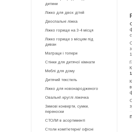
дитини
Ліжко для двох дітей
Двоспальні ліжка
ф
Ліжко горище на 3-4 місця
с
Ліжко горище з місцем під
С
диван
з
Матраци і топери
1
Г
Стінки для дитячої кімнати
К
Меблі для дому
Дитячий текстиль
К
в
Ліжко для новонародженого
ф
Овальні\ круглі ліжечка
С
з
Зимові конверти, сумки,
переноски
СТОЛИ в асортименті
Столи комп'ютерні/ офісні