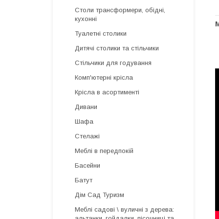
Столи трансформери, обідні,
кухонні
М
Туалетні столики
Дитячі столики та стільчики
Стільчики для годування
Комп'ютерні крісла
Крісла в асортименті
Дивани
Шафа
Стелажі
Меблі в передпокій
Басейни
Батут
Дім Сад Туризм
Меблі садові \ вуличні з дерева:
альтанки, гойдалки, пісочниці та