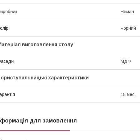
иробник
Неман
олір
Чорний
Матеріал виготовлення столу
Фасади
МДФ
Користувальницькі характеристики
арантія
18 мес.
нформація для замовлення