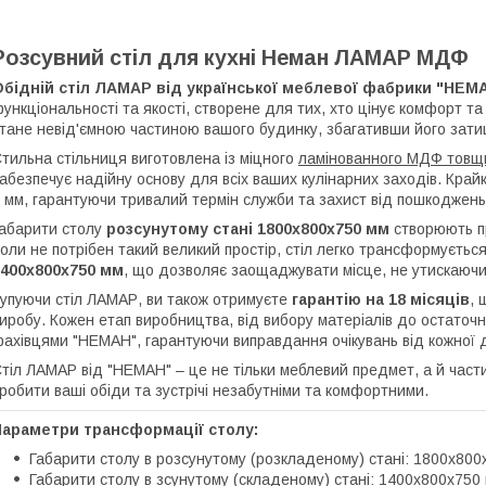
Розсувний стіл для кухні Неман ЛАМАР МДФ
Обідній стіл ЛАМАР від української меблевої фабрики "НЕМ
ункціональності та якості, створене для тих, хто цінує комфорт та е
тане невід'ємною частиною вашого будинку, збагативши його зати
тильна стільниця виготовлена із міцного
ламінованного МДФ товщ
абезпечує надійну основу для всіх ваших кулінарних заходів. Край
 мм, гарантуючи тривалий термін служби та захист від пошкоджень
абарити столу
розсунутому стані 1800х800х750 мм
створюють пр
оли не потрібен такий великий простір, стіл легко трансформуєтьс
1400х800х750 мм
, що дозволяє заощаджувати місце, не утискаючи
упуючи стіл ЛАМАР, ви також отримуєте
гарантію на 18 місяців
, 
иробу. Кожен етап виробництва, від вибору матеріалів до остаточ
ахівцями "НЕМАН", гарантуючи виправдання очікувань від кожної д
тіл ЛАМАР від "НЕМАН" – це не тільки меблевий предмет, а й час
робити ваші обіди та зустрічі незабутніми та комфортними.
Параметри трансформації столу:
Габарити столу в розсунутому (розкладеному) стані: 1800х800
Габарити столу в зсунутому (складеному) стані: 1400х800х750