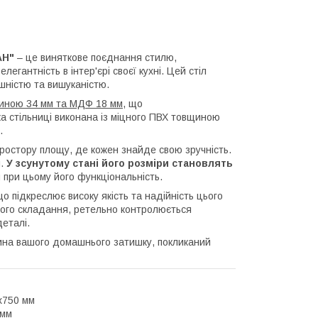
АН"
– це виняткове поєднання стилю,
легантність в інтер'єрі своєї кухні. Цей стіл
шністю та вишуканістю.
иною 34 мм та МДФ 18 мм
, що
ка стільниці виконана із міцного ПВХ товщиною
.
остору площу, де кожен знайде свою зручність.
я.
У зсунутому стані його розміри становлять
 при цьому його функціональність.
що підкреслює високу якість та надійність цього
ного складання, ретельно контролюється
еталі.
тина вашого домашнього затишку, покликаний
х750
мм
 мм