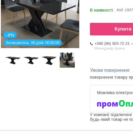
В наявності
Код:
1907
Купити
–6%
Залишилось
0
0
днів
0
0
0
0
0
0
+380 (96) 925-72-21
Менеджер Ірина
повернення товару п
У компанії підключені
будь-який товар не п