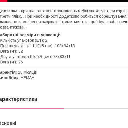
Доставка
- при відвантаженні замовлень меблі упаковуються карто
третч-плівку. При необхідності додатково робиться обрештування 
паковане замовлення закріплюватиметься так, щоб було забезпече
озвантаженні.
абаритні розміри в упаковці:
 Кількість упаковок (шт): 2
 Перша упаковка ШхГхВ (см): 105х54х15
 Вага (кг): 32
 Друга упаковка ШхГхВ (см): 73х83х11
 Вага (кг): 26
арантія
: 18 місяців
Виробник
: НЕМАН
арактеристики
Основні