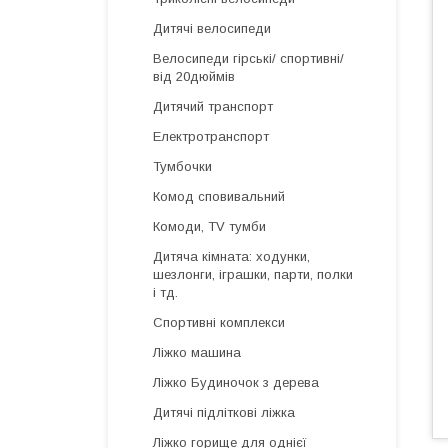
Дитячі велосипеди
Велосипеди гірські/ спортивні/
від 20дюймів
Дитячий транспорт
Електротранспорт
Тумбочки
Комод сповивальний
Комоди, TV тумби
Дитяча кімната: ходунки,
шезлонги, іграшки, парти, полки
і тд.
Спортивні комплекси
Ліжко машина
Ліжко Будиночок з дерева
Дитячі підліткові ліжка
Ліжко горище для однієї