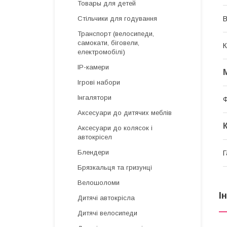
Товары для детей
В
Стільчики для годування
Транспорт (велосипеди,
самокати, біговели,
К
електромобілі)
IP-камери
Ігрові набори
Інгалятори
Аксесуари до дитячих меблів
Аксесуари до колясок і
автокрісел
Блендери
Г
Брязкальця та гризунці
Велошоломи
І
Дитячі автокрісла
Дитячі велосипеди