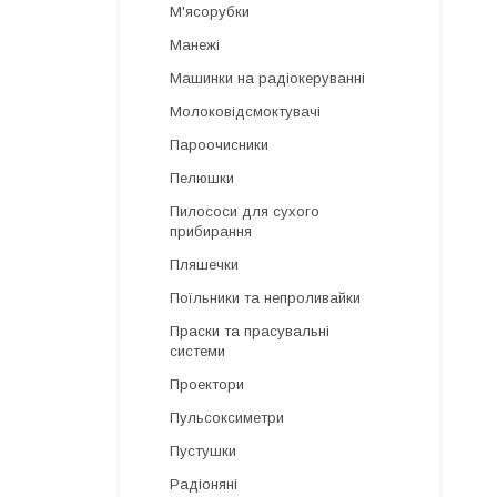
М'ясорубки
Манежі
Машинки на радіокеруванні
Молоковідсмоктувачі
Пароочисники
Пелюшки
Пилососи для сухого
прибирання
Пляшечки
Поїльники та непроливайки
Праски та прасувальні
системи
Проектори
Пульсоксиметри
Пустушки
Радіоняні