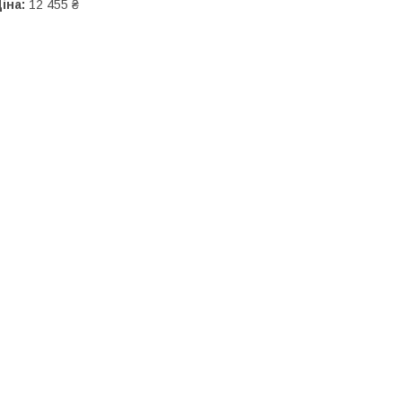
іна:
12 455 ₴