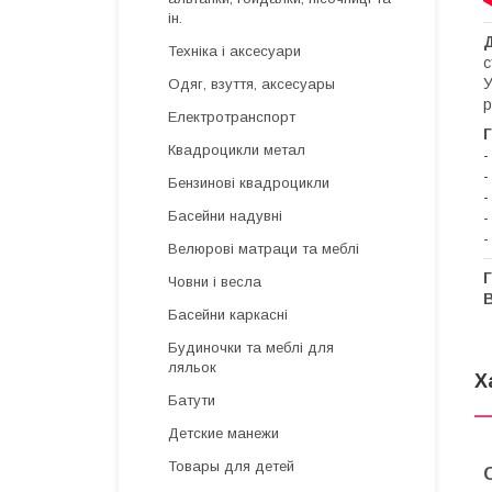
ін.
Техніка і аксесуари
с
У
Одяг, взуття, аксесуары
р
Електротранспорт
Г
Квадроцикли метал
-
-
Бензинові квадроцикли
-
Басейни надувні
-
-
Велюрові матраци та меблі
Г
Човни і весла
Басейни каркасні
Будиночки та меблі для
ляльок
Х
Батути
Детские манежи
Товары для детей