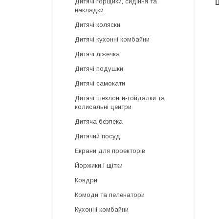
Дитячі горщики, сидіння та
Ц
накладки
Дитячі коляски
Дитячі кухонні комбайни
Дитячі ліжечка
Дитячі подушки
Дитячі самокати
Дитячі шезлонги-гойдалки та
колисальні центри
Дитяча безпека
Дитячий посуд
Екрани для проекторів
Йоржики і щітки
Ковдри
Комоди та пеленатори
Кухонні комбайни