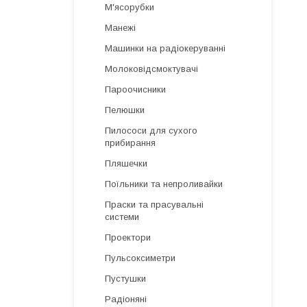
М'ясорубки
Манежі
Машинки на радіокеруванні
Молоковідсмоктувачі
Пароочисники
Пелюшки
Пилососи для сухого
прибирання
Пляшечки
Поїльники та непроливайки
Праски та прасувальні
системи
Проектори
Пульсоксиметри
Пустушки
Радіоняні