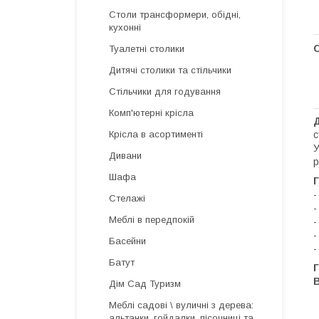
Столи трансформери, обідні,
кухонні
С
Туалетні столики
Дитячі столики та стільчики
Стільчики для годування
Комп'ютерні крісла
Крісла в асортименті
с
У
Дивани
р
Шафа
Г
-
Стелажі
-
Меблі в передпокій
-
-
Басейни
-
Батут
Г
Дім Сад Туризм
Меблі садові \ вуличні з дерева:
альтанки, гойдалки, пісочниці та