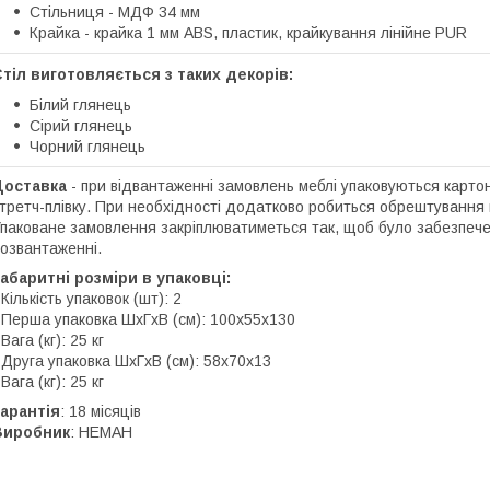
Стільниця - МДФ 34 мм
Крайка - крайка 1 мм ABS, пластик, крайкування лінійне PUR
тіл виготовляється з таких декорів:
Білий глянець
Сірий глянець
Чорний глянець
Доставка
- при відвантаженні замовлень меблі упаковуються карто
третч-плівку. При необхідності додатково робиться обрештування 
паковане замовлення закріплюватиметься так, щоб було забезпече
озвантаженні.
абаритні розміри в упаковці:
 Кількість упаковок (шт): 2
 Перша упаковка ШхГхВ (см): 100х55х130
 Вага (кг): 25 кг
 Друга упаковка ШхГхВ (см): 58х70х13
 Вага (кг): 25 кг
арантія
: 18 місяців
Виробник
: НЕМАН