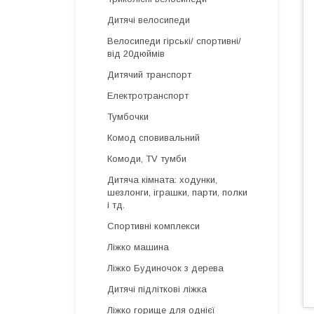
Дитячі велосипеди
Велосипеди гірські/ спортивні/
від 20дюймів
Дитячий транспорт
Електротранспорт
Тумбочки
Комод сповивальний
Комоди, TV тумби
Дитяча кімната: ходунки,
шезлонги, іграшки, парти, полки
і тд.
Спортивні комплекси
Ліжко машина
Ліжко Будиночок з дерева
Дитячі підліткові ліжка
Ліжко горище для однієї