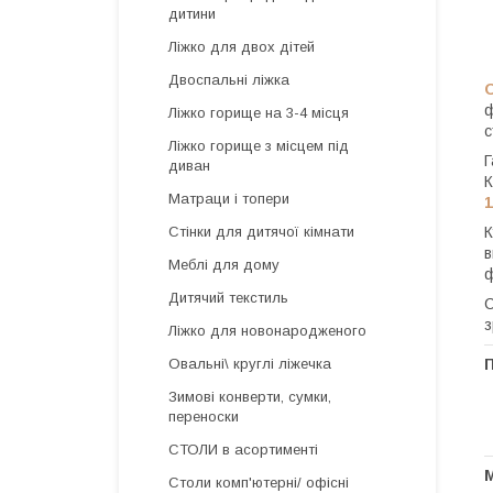
дитини
Ліжко для двох дітей
Двоспальні ліжка
О
ф
Ліжко горище на 3-4 місця
с
Ліжко горище з місцем під
Г
диван
К
Матраци і топери
К
Стінки для дитячої кімнати
в
Меблі для дому
ф
Дитячий текстиль
С
з
Ліжко для новонародженого
Овальні\ круглі ліжечка
Зимові конверти, сумки,
переноски
СТОЛИ в асортименті
М
Столи комп'ютерні/ офісні