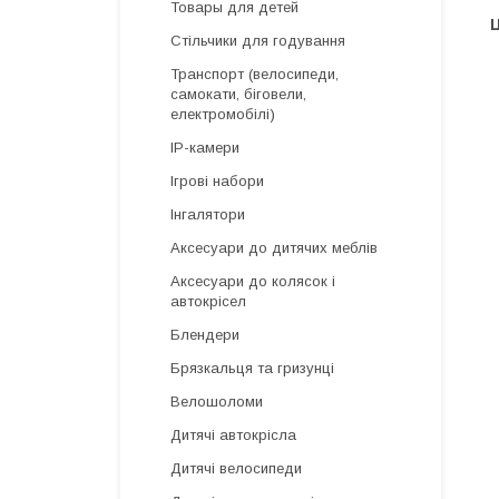
Товары для детей
Ц
Стільчики для годування
Транспорт (велосипеди,
самокати, біговели,
електромобілі)
IP-камери
Ігрові набори
Інгалятори
Аксесуари до дитячих меблів
Аксесуари до колясок і
автокрісел
Блендери
Брязкальця та гризунці
Велошоломи
Дитячі автокрісла
Дитячі велосипеди