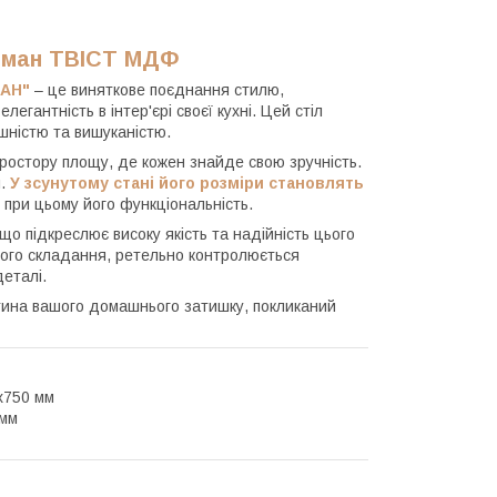
Неман ТВІСТ МДФ
МАН"
– це виняткове поєднання стилю,
легантність в інтер'єрі своєї кухні. Цей стіл
шністю та вишуканістю.
остору площу, де кожен знайде свою зручність.
я.
У зсунутому стані його розміри становлять
при цьому його функціональність.
 що підкреслює високу якість та надійність цього
ного складання, ретельно контролюється
еталі.
стина вашого домашнього затишку, покликаний
х750 мм
 мм