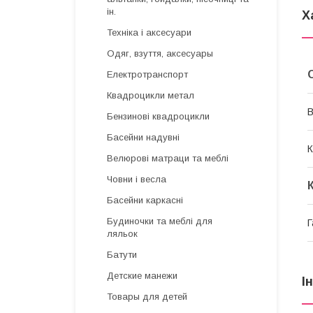
ін.
Х
Техніка і аксесуари
Одяг, взуття, аксесуары
Електротранспорт
Квадроцикли метал
В
Бензинові квадроцикли
Басейни надувні
К
Велюрові матраци та меблі
Човни і весла
Басейни каркасні
Будиночки та меблі для
Г
ляльок
Батути
Детские манежи
І
Товары для детей