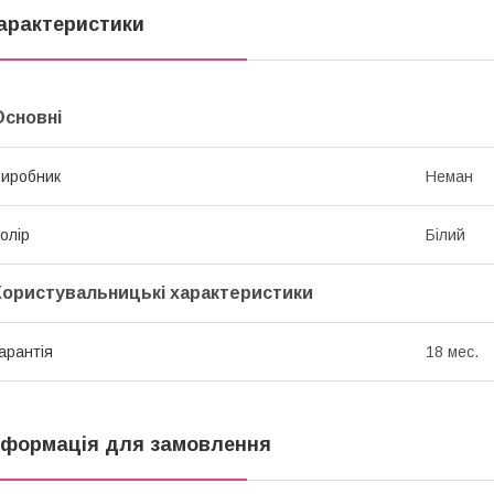
арактеристики
Основні
иробник
Неман
олір
Білий
Користувальницькі характеристики
арантія
18 мес.
нформація для замовлення