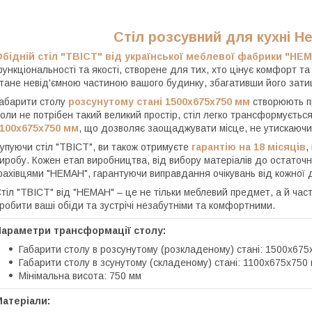
Стіл розсувний для кухні 
бідній стіл "ТВІСТ" від української меблевої фабрики "НЕ
ункціональності та якості, створене для тих, хто цінує комфорт та е
тане невід'ємною частиною вашого будинку, збагативши його зати
абарити столу
розсунутому стані 1500х675х750 мм
створюють пр
оли не потрібен такий великий простір, стіл легко трансформуєтьс
1100х675х750 мм
, що дозволяє заощаджувати місце, не утискаючи 
упуючи стіл "ТВІСТ", ви також отримуєте
гарантію на 18 місяців
,
иробу. Кожен етап виробництва, від вибору матеріалів до остаточ
ахівцями "НЕМАН", гарантуючи виправдання очікувань від кожної д
тіл "ТВІСТ" від "НЕМАН" – це не тільки меблевий предмет, а й ча
робити ваші обіди та зустрічі незабутніми та комфортними.
Параметри трансформації столу:
Габарити столу в розсунутому (розкладеному) стані: 1500х675
Габарити столу в зсунутому (складеному) стані: 1100х675х750
Мінімальна висота: 750 мм
атеріали: