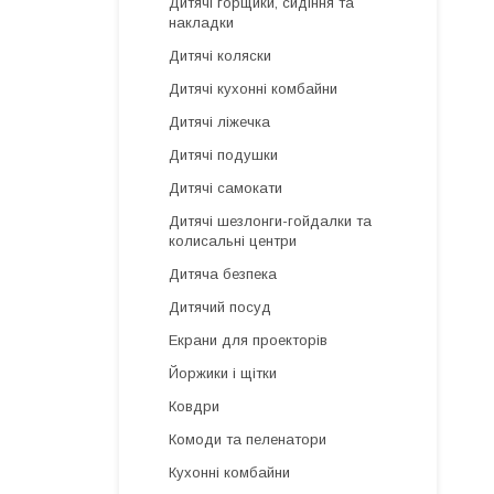
Дитячі горщики, сидіння та
накладки
Дитячі коляски
Дитячі кухонні комбайни
Дитячі ліжечка
Дитячі подушки
Дитячі самокати
Дитячі шезлонги-гойдалки та
колисальні центри
Дитяча безпека
Дитячий посуд
Екрани для проекторів
Йоржики і щітки
Ковдри
Комоди та пеленатори
Кухонні комбайни