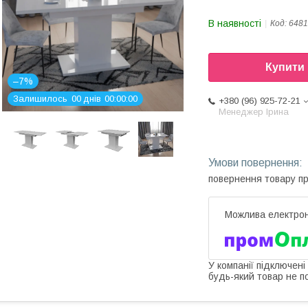
В наявності
Код:
6481
Купити
–7%
Залишилось
0
0
днів
0
0
0
0
0
0
+380 (96) 925-72-21
Менеджер Ірина
повернення товару п
У компанії підключені
будь-який товар не п