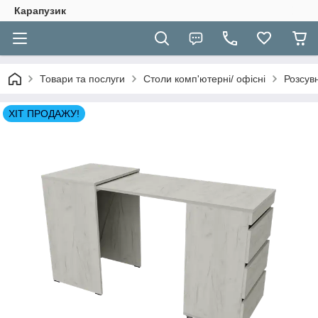
Карапузик
Товари та послуги
Столи комп'ютерні/ офісні
Розсув
ХІТ ПРОДАЖУ!