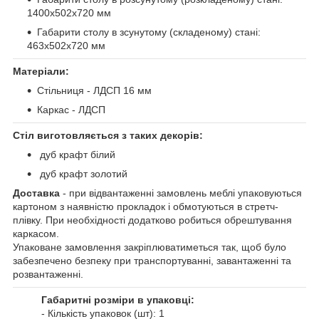
1400х502х720 мм
Габарити столу в зсунутому (складеному) стані:
463х502х720 мм
Матеріали:
Стільниця - ЛДСП 16 мм
Каркас - ЛДСП
Стіл виготовляється з таких декорів:
дуб крафт білий
дуб крафт золотий
Доставка
- при відвантаженні замовлень меблі упаковуються
картоном з наявністю прокладок і обмотуються в стретч-
плівку. При необхідності додатково робиться обрештування
каркасом.
Упаковане замовлення закріплюватиметься так, щоб було
забезпечено безпеку при транспортуванні, завантаженні та
розвантаженні.
Габаритні розміри в упаковці:
- Кількість упаковок (шт): 1