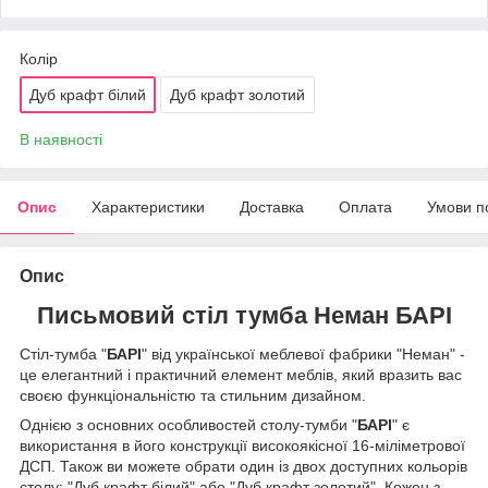
Колір
Дуб крафт білий
Дуб крафт золотий
В наявності
Опис
Характеристики
Доставка
Оплата
Умови п
Опис
Письмовий стіл тумба Неман БАРІ
Стіл-тумба "
БАРІ
" від української меблевої фабрики "Неман" -
це елегантний і практичний елемент меблів, який вразить вас
своєю функціональністю та стильним дизайном.
Однією з основних особливостей столу-тумби "
БАРІ
" є
використання в його конструкції високоякісної 16-міліметрової
ДСП. Також ви можете обрати один із двох доступних кольорів
столу: "Дуб крафт білий" або "Дуб крафт золотий". Кожен з