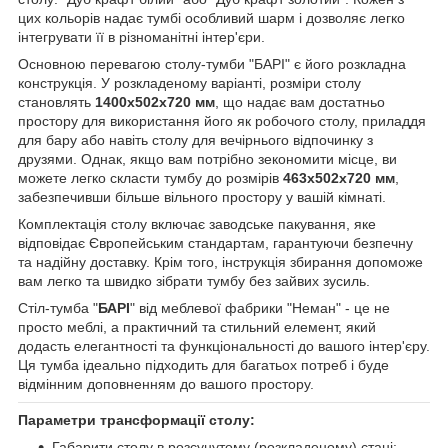
цих кольорів надає тумбі особливий шарм і дозволяє легко
інтегрувати її в різноманітні інтер'єри.
Основною перевагою столу-тумби "БАРІ" є його розкладна
конструкція. У розкладеному варіанті, розміри столу
становлять
1400х502х720 мм
, що надає вам достатньо
простору для використання його як робочого столу, приладдя
для бару або навіть столу для вечірнього відпочинку з
друзями. Однак, якщо вам потрібно зекономити місце, ви
можете легко скласти тумбу до розмірів
463х502х720 мм
,
забезпечивши більше вільного простору у вашій кімнаті.
Комплектація столу включає заводське пакування, яке
відповідає Європейським стандартам, гарантуючи безпечну
та надійну доставку. Крім того, інструкція збирання допоможе
вам легко та швидко зібрати тумбу без зайвих зусиль.
Стіл-тумба "
БАРІ
" від меблевої фабрики "Неман" - це не
просто меблі, а практичний та стильний елемент, який
додасть елегантності та функціональності до вашого інтер'єру.
Ця тумба ідеально підходить для багатьох потреб і буде
відмінним доповненням до вашого простору.
Параметри трансформації столу:
Габарити столу в розсунутому (розкладеному) стані: