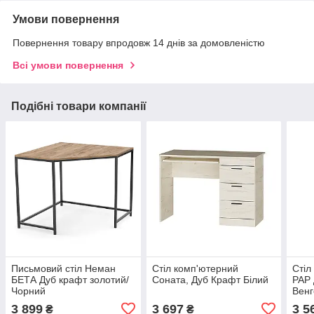
Умови повернення
Повернення товару впродовж 14 днів за домовленістю
Всі умови повернення
Подібні товари компанії
Письмовий стіл Неман
Стіл комп'ютерний
Стіл
БЕТА Дуб крафт золотий/
Соната, Дуб Крафт Білий
РАР 
Чорний
Венг
3 899
3 697
3 5
₴
₴