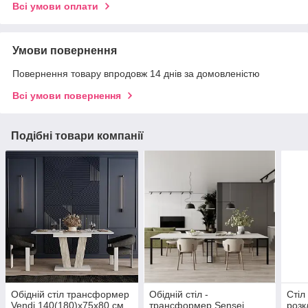
Всі умови оплати
Умови повернення
Повернення товару впродовж 14 днів за домовленістю
Всі умови повернення
Подібні товари компанії
Обідній стіл трансформер
Обідній стіл -
Стіл
Vendi 140(180)x75x80 см
трансформер Sensei
розк