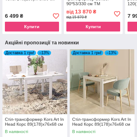
90*53/330 см ТМ
120(
ARTinHEAD
13 870
від
₴
6 499
7 9
₴
від 15 870 ₴
Купити
Купити
Акційні пропозиції та новинки
Доставка 1 грн!
–13%
Доставка 1 грн!
–13%
Стіл-трансформер Kors Art In
Стіл-трансформер Kors Art In
Head Корс 89(178)x76x68 см
Head Корс 89(178)x76x68 см
В наявності
В наявності