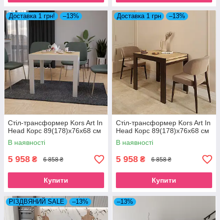
Доставка 1 грн!
–13%
Доставка 1 грн
–13%
Стіл-трансформер Kors Art In
Стіл-трансформер Kors Art In
Head Корс 89(178)x76x68 см
Head Корс 89(178)x76x68 см
В наявності
В наявності
5 958
5 958
₴
₴
6 858 ₴
6 858 ₴
Купити
Купити
РІЗДВЯНИЙ SALE
–13%
–13%