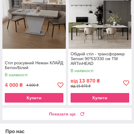
Обідній стіл - трансформер
Sensei 90*53/330 см ТМ
Стіл розсувний Неман КЛАЙД
ARTinHEAD
Бетон/Білий
В наявності
В наявності
13 870
від
₴
4 000
₴
4 600 ₴
від 15 870 ₴
Купити
Купити
Показати ще
Про нас