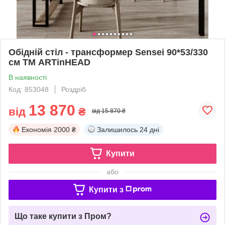
Обідній стіл - трансформер Sensei 90*53/330
см ТМ ARTinHEAD
В наявності
Код: 853048
Роздріб
13 870
від
₴
від 15 870 ₴
Економія
2000 ₴
Залишилось
24 дні
Купити
або
Купити з
Що таке купити з Пром?