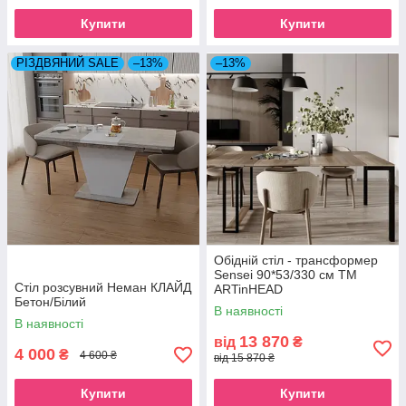
Купити
Купити
РІЗДВЯНИЙ SALE
–13%
–13%
Обідній стіл - трансформер
Sensei 90*53/330 см ТМ
Стіл розсувний Неман КЛАЙД
ARTinHEAD
Бетон/Білий
В наявності
В наявності
13 870
від
₴
4 000
₴
4 600 ₴
від 15 870 ₴
Купити
Купити