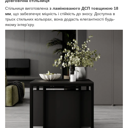
Довговічна стільниця
Стільниця виготовлена
з ламінованого ДСП товщиною 18
мм
, що забезпечує міцність і стійкість до зносу. Доступна в
трьох стильних кольорах, вона додасть елегантності будь-
якому інтер’єру.