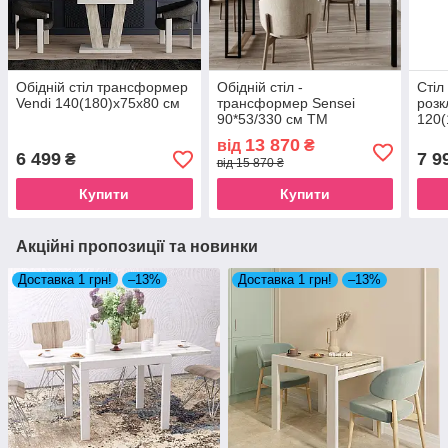
Обідній стіл трансформер
Обідній стіл -
Стіл
Vendi 140(180)x75x80 см
трансформер Sensei
розк
90*53/330 см ТМ
120(
ARTinHEAD
13 870
від
₴
6 499
7 9
₴
від 15 870 ₴
Купити
Купити
Акційні пропозиції та новинки
Доставка 1 грн!
–13%
Доставка 1 грн!
–13%