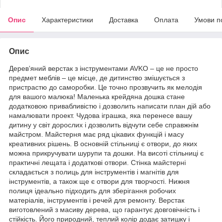
Опис
Характеристики
Доставка
Оплата
Умови п
Опис
Дерев’яний верстак з інструментами AVKO – це не просто
предмет меблів – це місце, де дитинство змішується з
пристрастю до саморобки. Це точно прозвучить як мелодія
для вашого малюка! Маленька крейдяна дошка стане
додатковою привабливістю і дозволить написати план дій або
намалювати проект. Чудова іграшка, яка перенесе вашу
дитину у світ дорослих і дозволить відчути себе справжнім
майстром. Майстерня має ряд цікавих функцій і масу
креативних рішень. В основній стільниці є отвори, до яких
можна прикручувати шурупи та дошки. На висоті стільниці є
практичні лещата і додаткові отвори. Стінка майстерні
складається з полиць для інструментів і магнітів для
інструментів, а також ще є отвори для творчості. Нижня
полиця ідеально підходить для зберігання робочих
матеріалів, інструментів і речей для ремонту. Верстак
виготовлений з масиву дерева, що гарантує довговічність і
стійкість. Його природний, теплий колір додає затишку і