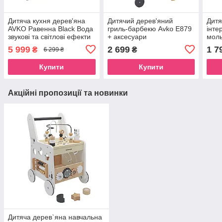
Дитяча кухня дерев'яна
Дитячий дерев'яний
Дитя
AVKO Равенна Black Вода
гриль-барбекю Avko Е879
інте
звукові та світлові ефекти
+ аксесуари
моль
+ аксесуари
аксе
5 999
2 699
1 7
₴
₴
6 299 ₴
Купити
Купити
Акційні пропозиції та новинки
Дитяча дерев`яна навчальна