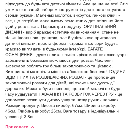
підходить до будь-якої дитячої кімнати. Але це ще не все! Стіл
укомплектований набором інструментів для юного ентузіаста
своїми руками. Маленькі молотки, викрутки, гайкові ключі -
все, що потрібно маленькому ремонтнику для втілення його
ідей у ​​реальність. Параметри продукту: ОРИГІНАЛЬНИЙ
ДИЗАЙН - виріб вражає естетичним виконанням, стане не
тільки ідеальною іграшкою, але й унікальною прикрасою
дитячої кімнати; проста форма і стримані кольори будуть
красиво виглядати в будь-якому інтер'єрі. БАГАТЕ
ОСНАЩЕННЯ - дуже велика кількість різноманітних аксесуарів
забезпечить безмежні можливості для розваг. Численні
аксесуари роблять гру більш захоплюючою та цікавою.
Використані матеріали міцні та абсолютно безпечні! ГОДИНИ
ВІДМІННИХ ТА РОЗВИВАЮЧИХ РОЗВАГ- це пропозиція
захоплюючої розваги для дітей, які охоче наслідують дії
дорослих. Можете бути впевнені, що вашій малечі не буде
часу нудьгувати! НАВЧАННЯ ТА РОЗВИТОК ЧЕРЕЗ ГРУ - це
допоможе розвинути дитячу уяву та низку ручних навичок.
Розміри продукту: Висота виробу: 67см. Ширина виробу:
46см. Глибина виробу: 26см. Вага товару в індивідуальній
упаковці: 3,8кг.
Приховати