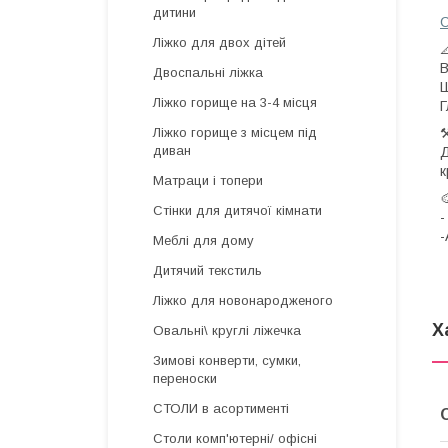
дитини
С
Ліжко для двох дітей

В
Двоспальні ліжка
Ш
Ліжко горище на 3-4 місця
Г
⚒
Ліжко горище з місцем під
диван
Д
к
Матраци і топери

Стінки для дитячої кімнати
-
Меблі для дому
Дитячий текстиль
Ліжко для новонародженого
Х
Овальні\ круглі ліжечка
Зимові конверти, сумки,
переноски
СТОЛИ в асортименті
Столи комп'ютерні/ офісні