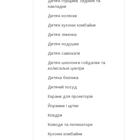
Дитячі горщики, сидіння та
накладки
Дитячі коляски
Дитячі кухонні комбайни
Дитячі ліжечка
Дитячі подушки
Дитячі самокати
Дитячі шезлонги-гойдалки та
колисальні центри
Дитяча безпека
Дитячий посуд
Екрани для проекторів
Йоржики і щітки
Ковдри
Комоди та пеленатори
Кухонні комбайни