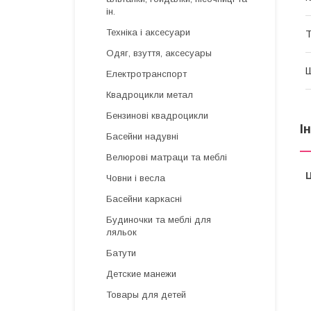
ін.
Техніка і аксесуари
Т
Одяг, взуття, аксесуары
Електротранспорт
Квадроцикли метал
Бензинові квадроцикли
І
Басейни надувні
Велюрові матраци та меблі
Ц
Човни і весла
Басейни каркасні
Будиночки та меблі для
ляльок
Батути
Детские манежи
Товары для детей