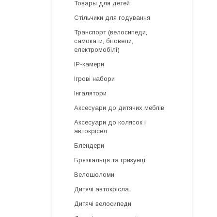
Товары для детей
Стільчики для годування
Транспорт (велосипеди,
самокати, біговели,
електромобілі)
IP-камери
Ігрові набори
Інгалятори
Аксесуари до дитячих меблів
Аксесуари до колясок і
автокрісел
Блендери
Брязкальця та гризунці
Велошоломи
Дитячі автокрісла
Дитячі велосипеди