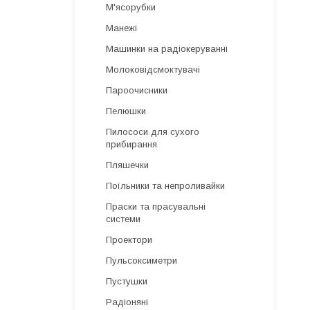
М'ясорубки
Манежі
Машинки на радіокеруванні
Молоковідсмоктувачі
Пароочисники
Пелюшки
Пилососи для сухого
прибирання
Пляшечки
Поїльники та непроливайки
Праски та прасувальні
системи
Проектори
Пульсоксиметри
Пустушки
Радіоняні