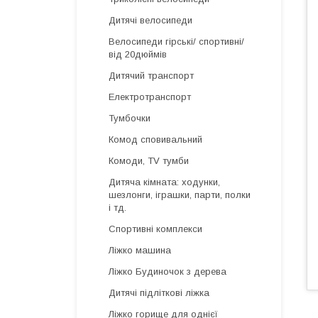
Дитячі велосипеди
Велосипеди гірські/ спортивні/
від 20дюймів
Дитячий транспорт
Електротранспорт
Тумбочки
Комод сповивальний
Комоди, TV тумби
Дитяча кімната: ходунки,
шезлонги, іграшки, парти, полки
і тд.
Спортивні комплекси
Ліжко машина
Ліжко Будиночок з дерева
Дитячі підліткові ліжка
Ліжко горище для однієї