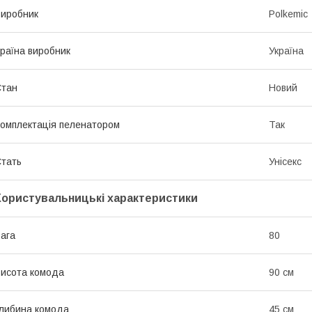
иробник
Polkemic
раїна виробник
Україна
Стан
Новий
омплектація пеленатором
Так
тать
Унісекс
Користувальницькі характеристики
ага
80
исота комода
90 см
либина комода
45 см