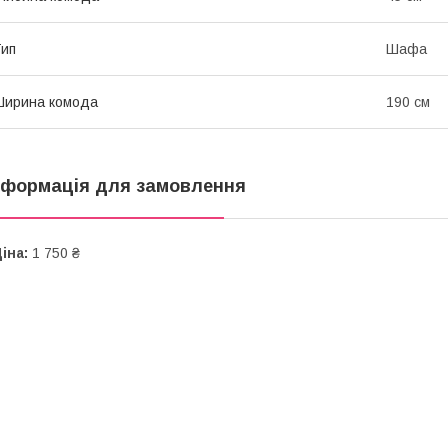
ип
Шафа
Ширина комода
190 см
нформація для замовлення
іна:
1 750 ₴