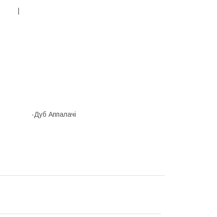
 |
б Аппалачі
тон