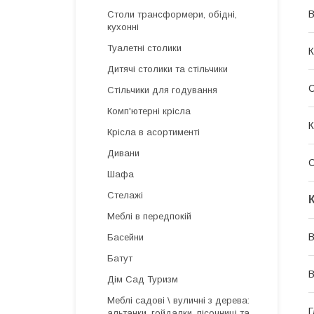
В
Столи трансформери, обідні,
кухонні
Туалетні столики
К
Дитячі столики та стільчики
Стільчики для годування
Комп'ютерні крісла
К
Крісла в асортименті
Дивани
С
Шафа
Стелажі
Меблі в передпокій
В
Басейни
Батут
В
Дім Сад Туризм
Меблі садові \ вуличні з дерева:
Г
альтанки, гойдалки, пісочниці та