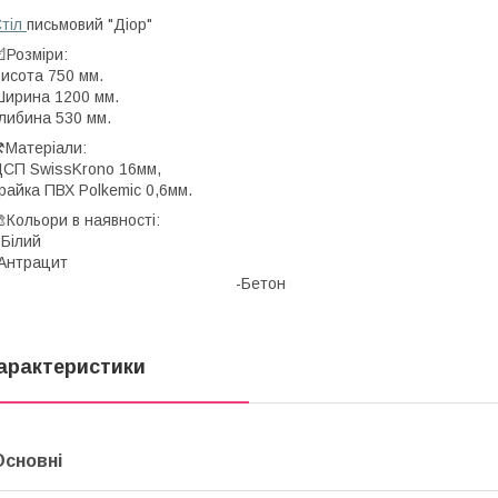
тіл
письмовий "Діор"
Розміри:
исота 750 мм.
ирина 1200 мм.
либина 530 мм.
️Матеріали:
СП SwissKrono 16мм,
райка ПВХ Polkemic 0,6мм.
Кольори в наявності:
 Білий
-Антрацит -Ду
-Бе
арактеристики
Основні