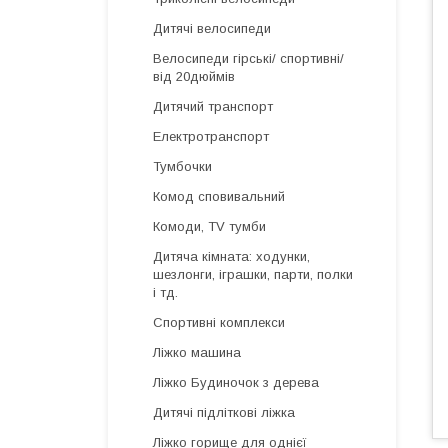
Дитячі велосипеди
Велосипеди гірські/ спортивні/
від 20дюймів
Дитячий транспорт
Електротранспорт
Тумбочки
Комод сповивальний
Комоди, TV тумби
Дитяча кімната: ходунки,
шезлонги, іграшки, парти, полки
і тд.
Спортивні комплекси
Ліжко машина
Ліжко Будиночок з дерева
Дитячі підліткові ліжка
Ліжко горище для однієї