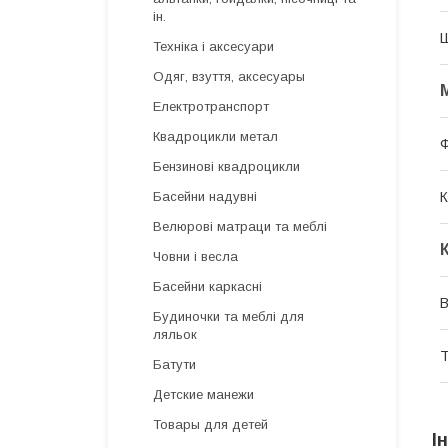
ін.
Техніка і аксесуари
Одяг, взуття, аксесуары
Електротранспорт
Квадроцикли метал
Бензинові квадроцикли
К
Басейни надувні
Велюрові матраци та меблі
Човни і весла
Басейни каркасні
В
Будиночки та меблі для
ляльок
Т
Батути
Детские манежи
Товары для детей
І