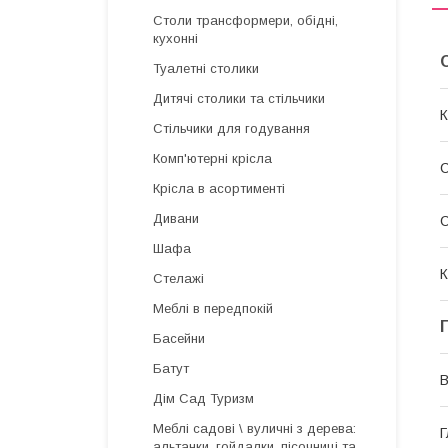
Столи трансформери, обідні,
кухонні
Туалетні столики
Дитячі столики та стільчики
К
Стільчики для годування
Комп'ютерні крісла
Крісла в асортименті
Дивани
С
Шафа
К
Стелажі
Меблі в передпокій
Басейни
Батут
В
Дім Сад Туризм
Меблі садові \ вуличні з дерева:
Г
альтанки, гойдалки, пісочниці та