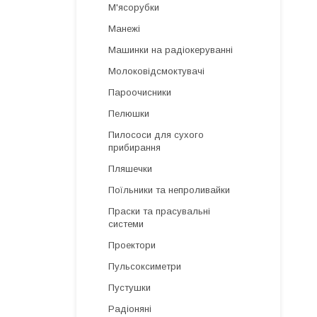
М'ясорубки
Манежі
Машинки на радіокеруванні
Молоковідсмоктувачі
Пароочисники
Пелюшки
Пилососи для сухого
прибирання
Пляшечки
Поїльники та непроливайки
Праски та прасувальні
системи
Проектори
Пульсоксиметри
Пустушки
Радіоняні