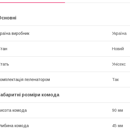
Основні
раїна виробник
Україна
Стан
Новий
тать
Унісекс
омплектація пеленатором
Так
Габаритні розміри комода
исота комода
90 мм
либина комода
45 мм