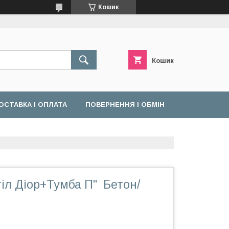
Кошик
Кошик
ОСТАВКА І ОПЛАТА
ПОВЕРНЕННЯ І ОБМІН
іл Діор+Тумба П" Бетон/