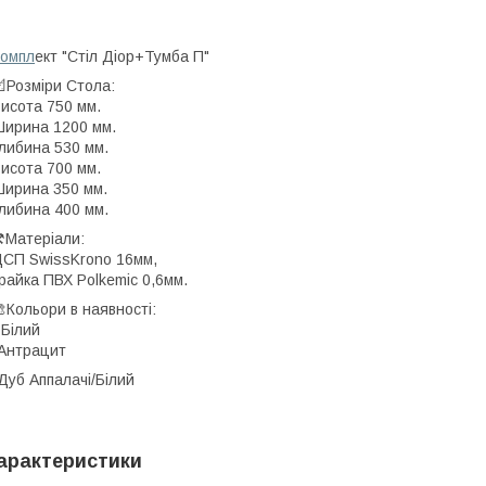
омпл
ект "Стіл Діор+Тумба
Розміри Стола:
исота 750 мм.
ирина 1200 мм.
Глибина 530 мм. 📐Розмі
исота 700 мм.
ирина 350 мм.
либина 400 мм.
️Матеріали:
СП SwissKrono 16мм,
райка ПВХ Polkemic 0,6мм.
Кольори в наявності:
 Білий
Антрацит
-Дуб Аппалачі/Білий Бетон
арактеристики