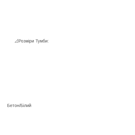
 П"
ри Тумби:
/Білий