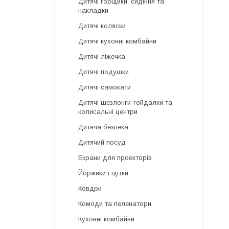
Дитячі горщики, сидіння та
накладки
Дитячі коляски
Дитячі кухонні комбайни
Дитячі ліжечка
Дитячі подушки
Дитячі самокати
Дитячі шезлонги-гойдалки та
колисальні центри
Дитяча безпека
Дитячий посуд
Екрани для проекторів
Йоржики і щітки
Ковдри
Комоди та пеленатори
Кухонні комбайни