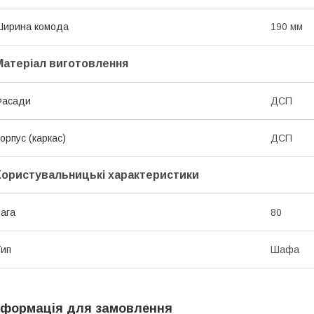
Ширина комода
190 мм
Матеріал виготовлення
Фасади
ДСП
орпус (каркас)
ДСП
Користувальницькі характеристики
ага
80
ип
Шафа
нформація для замовлення