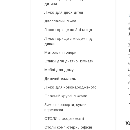
дитини
Ліжко для двох дітей
К
Двоспальні ліжка

В
Ліжко горище на 3-4 місця
Ш
Ліжко горище з місцем під
диван
В
Ш
Матраци і топери
Г
Стінки для дитячої кімнати
⚒
Д
Меблі для дому
к
Дитячий текстиль

Ліжко для новонародженого
-
-
Овальні\ круглі ліжечка
Зимові конверти, сумки,
переноски
СТОЛИ в асортименті
Х
Столи комп'ютерні/ офісні