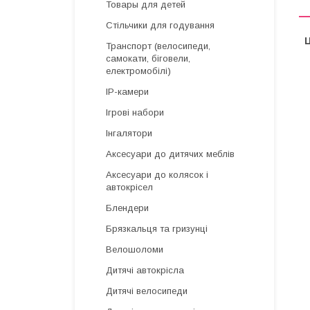
Товары для детей
Стільчики для годування
Ц
Транспорт (велосипеди,
самокати, біговели,
електромобілі)
IP-камери
Ігрові набори
Інгалятори
Аксесуари до дитячих меблів
Аксесуари до колясок і
автокрісел
Блендери
Брязкальця та гризунці
Велошоломи
Дитячі автокрісла
Дитячі велосипеди