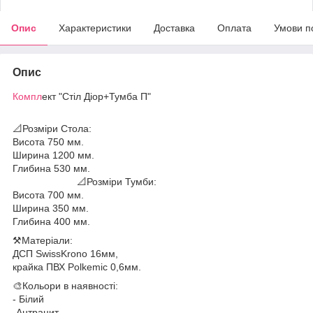
Опис
Характеристики
Доставка
Оплата
Умови п
Опис
Компл
ект "Стіл Діор+Тумба П"
📐Розміри Стола:
Висота 750 мм.
Ширина 1200 мм.
Глибина 530 мм.
📐Розміри Тумби:
Висота 700 мм.
Ширина 350 мм.
Глибина 400 мм.
⚒️Матеріали:
ДСП SwissKrono 16мм,
крайка ПВХ Polkemic 0,6мм.
🎨Кольори в наявності:
- Білий
-Антрацит