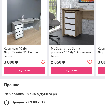
Комплект "Стіл
Мобільна тумба на
Комп
Діор+Тумба П" Бетон/
роликах "П" Дуб Аппалачі/
Діор
Білий
Білий
3 800
2 050
3 8
₴
₴
Купити
Купити
Про нас
79% позитивних з 30 відгуків за рік
Працює з 03.08.2017