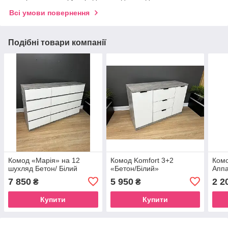
Всі умови повернення
Подібні товари компанії
Комод «Марія» на 12
Комод Komfort 3+2
Комо
шухляд Бетон/ Білий
«Бетон/Білий»
Аппа
7 850
5 950
2 2
₴
₴
Купити
Купити