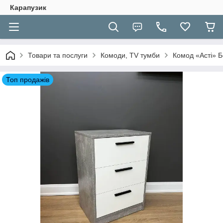
Карапузик
Товари та послуги
Комоди, TV тумби
Комод «Асті» Б
Топ продажів