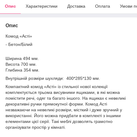
Опис
Характеристики
Доставка
Оплата
Умови п
Опис
Комод «Асті»
- Бетон/Білий
Ширина 494 мм.
Висота 700 мм.
Глибина 354 мм.
Внутрішній розміри шухляди: 400*285*130 мм.
Компактний комод «Асті» із стильної нової колекції
комплектується трьома висувними ящиками, в які можна
помістити речі, одяг та багато іншого. На ящиках є невеликі
декоративні ручки прямокутної форми. Комод Асті
незважаючи на невеликі розміри, місткий і дуже зручний у
використанні. Його можна придбати в комплекті з іншими
елементами цієї серії. Такі меблі дозволять грамотно
організувати простір у кімнаті.