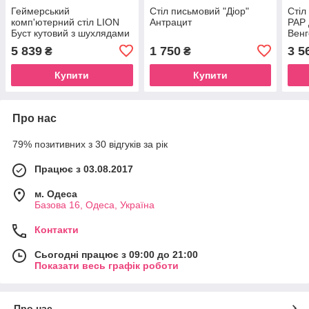
Геймерський
Стіл письмовий "Діор"
Стіл
комп'ютерний стіл LION
Антрацит
РАР 
Буст кутовий з шухлядами
Венг
Антрацит (LION-041449)
5 839
1 750
3 5
₴
₴
ТОП
Купити
Купити
Про нас
79% позитивних з 30 відгуків за рік
Працює з 03.08.2017
м. Одеса
Базова 16, Одеса, Україна
Контакти
Сьогодні працює з 09:00 до 21:00
Показати весь графік роботи
Про нас