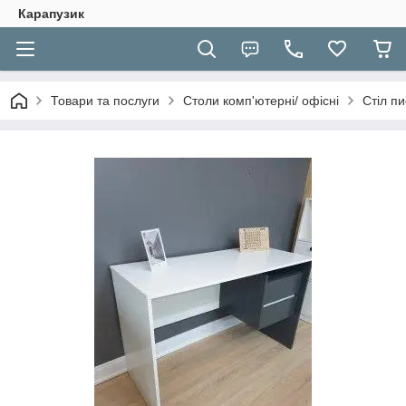
Карапузик
Товари та послуги
Столи комп'ютерні/ офісні
Стіл п