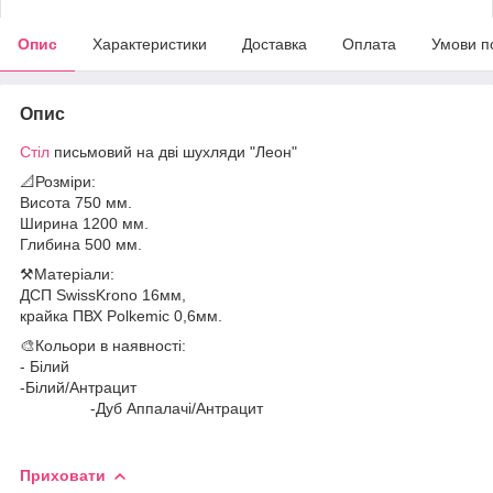
Опис
Характеристики
Доставка
Оплата
Умови п
Опис
Стіл
письмовий на дві шухляди "Леон"
📐Розміри:
Висота 750 мм.
Ширина 1200 мм.
Глибина 500 мм.
⚒️Матеріали:
ДСП SwissKrono 16мм,
крайка ПВХ Polkemic 0,6мм.
🎨Кольори в наявності:
- Білий
-Білий/Антрацит
-Дуб Аппалачі/Антрацит
Приховати