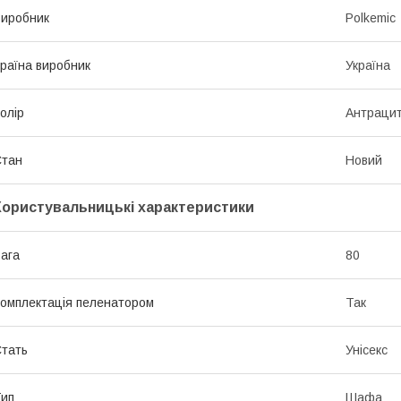
иробник
Polkemic
раїна виробник
Україна
олір
Антраци
Стан
Новий
Користувальницькі характеристики
ага
80
омплектація пеленатором
Так
тать
Унісекс
ип
Шафа