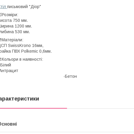
тіл
письмовий "Діор"
Розміри:
исота 750 мм.
ирина 1200 мм.
либина 530 мм.
️Матеріали:
СП SwissKrono 16мм,
райка ПВХ Polkemic 0,6мм.
Кольори в наявності:
 Білий
-Антрацит -Ду
-Бе
арактеристики
Основні