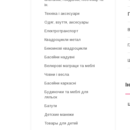
ін.
Техніка і аксесуари
Одяг, взуття, аксесуары
В
Електротранспорт
Квадроцикли метал
Г
Бензинові квадроцикли
Басейни надувні
Велюрові матраци та меблі
Човни і весла
Басейни каркасні
І
Будиночки та меблі для
ляльок
Ц
Батути
Детские манежи
Товары для детей