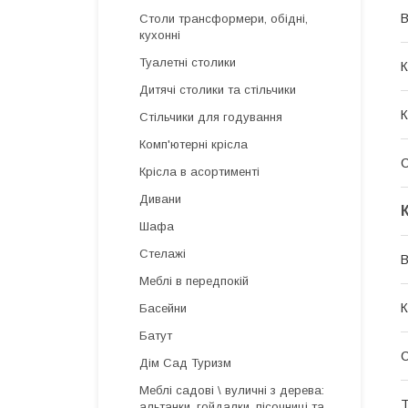
В
Столи трансформери, обідні,
кухонні
Туалетні столики
К
Дитячі столики та стільчики
К
Стільчики для годування
Комп'ютерні крісла
Крісла в асортименті
Дивани
Шафа
Стелажі
В
Меблі в передпокій
К
Басейни
Батут
С
Дім Сад Туризм
Меблі садові \ вуличні з дерева:
Т
альтанки, гойдалки, пісочниці та