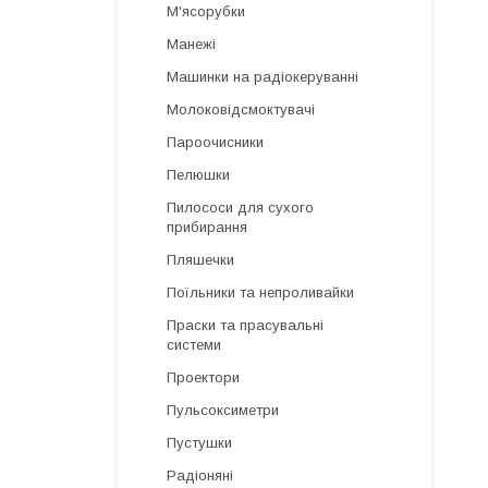
М'ясорубки
Манежі
Машинки на радіокеруванні
Молоковідсмоктувачі
Пароочисники
Пелюшки
Пилососи для сухого
прибирання
Пляшечки
Поїльники та непроливайки
Праски та прасувальні
системи
Проектори
Пульсоксиметри
Пустушки
Радіоняні