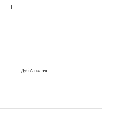
 |
б Аппалачі
тон