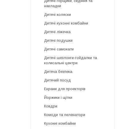
Дитячі горщики, сидіння та
накладки
Дитячі коляски
Дитячі кухонні комбайни
Дитячі ліжечка
Дитячі подушки
Дитячі самокати
Дитячі шезлонги-гойдалки та
колисальні центри
Дитяча безпека
Дитячий посуд
Екрани для проекторів
Йоржики і щітки
Ковдри
Комоди та пеленатори
Кухонні комбайни