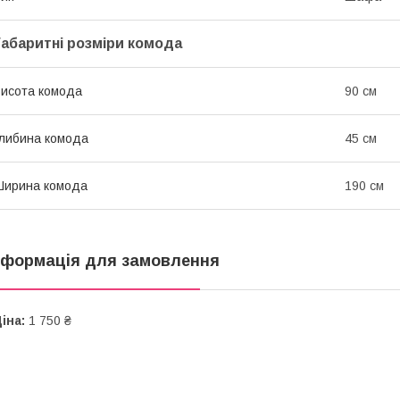
Габаритні розміри комода
исота комода
90 см
либина комода
45 см
Ширина комода
190 см
нформація для замовлення
іна:
1 750 ₴