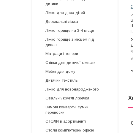
дитини
С
Ліжко для двох дітей

В
Двоспальні ліжка
Ш
Ліжко горище на 3-4 місця
Г
⚒
Ліжко горище з місцем під
диван
Д
к
Матраци і топери

Стінки для дитячої кімнати
-
Меблі для дому
Дитячий текстиль
Ліжко для новонародженого
Х
Овальні\ круглі ліжечка
Зимові конверти, сумки,
переноски
СТОЛИ в асортименті
Столи комп'ютерні/ офісні