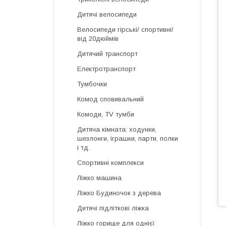
Дитячі велосипеди
Велосипеди гірські/ спортивні/
від 20дюймів
Дитячий транспорт
Електротранспорт
Тумбочки
Комод сповивальний
Комоди, TV тумби
Дитяча кімната: ходунки,
шезлонги, іграшки, парти, полки
і тд.
Спортивні комплекси
Ліжко машина
Ліжко Будиночок з дерева
Дитячі підліткові ліжка
Ліжко горище для однієї