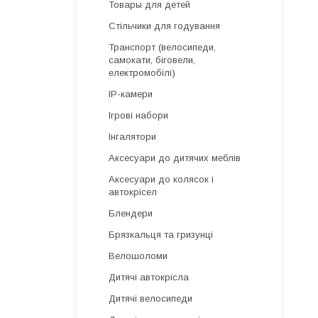
Товары для детей
Стільчики для годування
Транспорт (велосипеди,
самокати, біговели,
електромобілі)
IP-камери
Ігрові набори
Інгалятори
Аксесуари до дитячих меблів
Аксесуари до колясок і
автокрісел
Блендери
Брязкальця та гризунці
Велошоломи
Дитячі автокрісла
Дитячі велосипеди