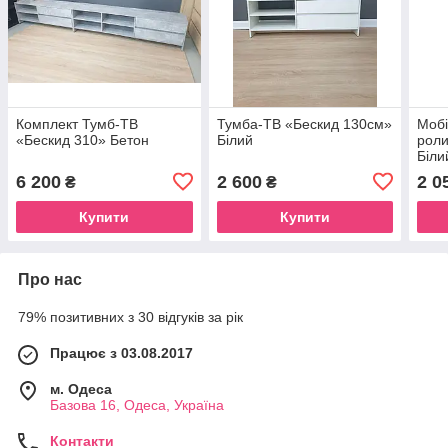
Комплект Тумб-ТВ
Тумба-ТВ «Бескид 130см»
Мобі
«Бескид 310» Бетон
Білий
роли
Біли
6 200
2 600
2 0
₴
₴
Купити
Купити
Про нас
79% позитивних з 30 відгуків за рік
Працює з 03.08.2017
м. Одеса
Базова 16, Одеса, Україна
Контакти