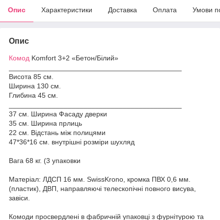
Опис
Характеристики
Доставка
Оплата
Умови п
Опис
Комод
Komfort 3+2 «Бетон/Білий»
____________________________________________
Висота 85 см.
Ширина 130 см.
Глибина 45 см.
____________________________________________
37 см. Ширина Фасаду дверки
35 см. Ширина прлиць
22 см. Відстань між полицями
47*36*16 см. внутрішні розміри шухляд
Вага 68 кг. (3 упаковки
Матеріал: ЛДСП 16 мм. SwissKrono, кромка ПВХ 0,6 мм.
(пластик), ДВП, направляючі телескопічні повного висува,
завіси.
Комоди просвердлені в фабричній упаковці з фурнітурою та