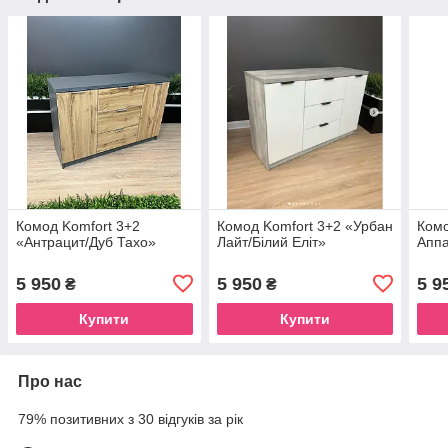
Комод Komfort 3+2
Комод Komfort 3+2 «Урбан
Комо
«Антрацит/Дуб Тахо»
Лайт/Білий Еліт»
Аппа
5 950
5 950
5 9
₴
₴
Купити
Купити
Про нас
79% позитивних з 30 відгуків за рік