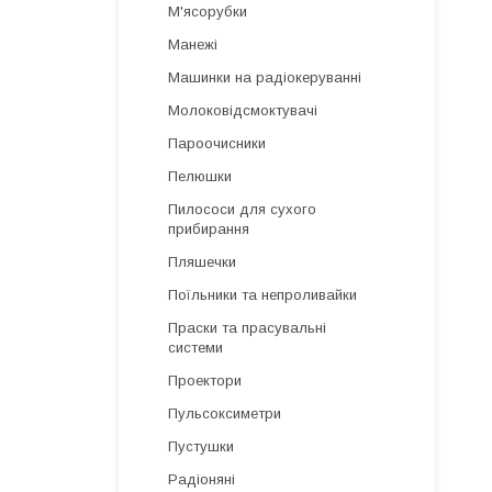
М'ясорубки
Манежі
Машинки на радіокеруванні
Молоковідсмоктувачі
Пароочисники
Пелюшки
Пилососи для сухого
прибирання
Пляшечки
Поїльники та непроливайки
Праски та прасувальні
системи
Проектори
Пульсоксиметри
Пустушки
Радіоняні