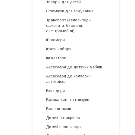
Товары для детей
Стільчики для годування
Транспорт (велосипеди,
самокати, біговели,
електромобілі)
IP-камери
Ігрові набори
Інгалятори
Аксесуари до дитячих меблів
Аксесуари до колясок і
автокрісел
Блендери
Брязкальця та гризунці
Велошоломи
Дитячі автокрісла
Дитячі велосипеди