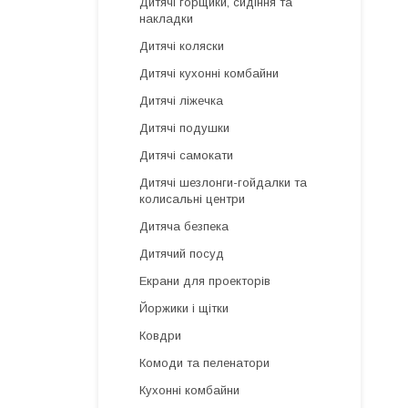
Дитячі горщики, сидіння та
накладки
Дитячі коляски
Дитячі кухонні комбайни
Дитячі ліжечка
Дитячі подушки
Дитячі самокати
Дитячі шезлонги-гойдалки та
колисальні центри
Дитяча безпека
Дитячий посуд
Екрани для проекторів
Йоржики і щітки
Ковдри
Комоди та пеленатори
Кухонні комбайни