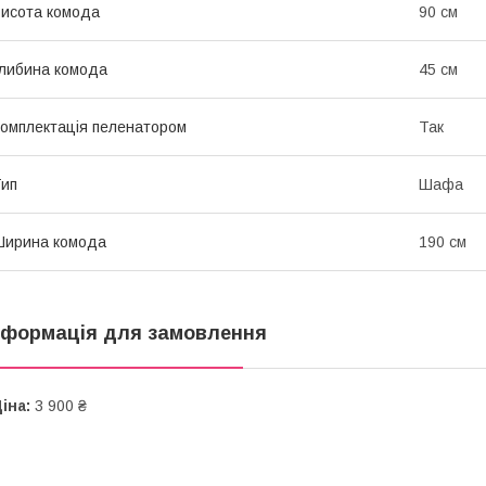
исота комода
90 см
либина комода
45 см
омплектація пеленатором
Так
ип
Шафа
Ширина комода
190 см
нформація для замовлення
іна:
3 900 ₴