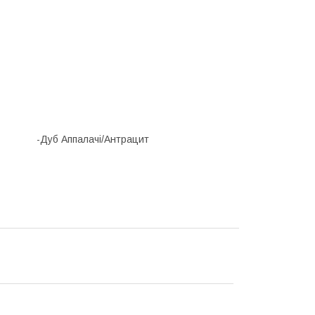
палачі/Антрацит
ит