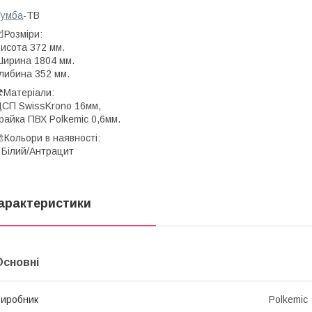
Тумба
-ТВ
Розміри:
исота 372 мм.
ирина 1804 мм.
либина 352 мм.
️Матеріали:
СП SwissKrono 16мм,
райка ПВХ Polkemic 0,6мм.
🎨Кольори в наявності: -Дуб Ап
• Білий/Антрац
арактеристики
Основні
иробник
Polkemic