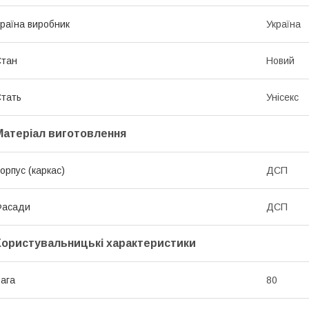
раїна виробник
Україна
Стан
Новий
тать
Унісекс
Матеріал виготовлення
орпус (каркас)
ДСП
Фасади
ДСП
Користувальницькі характеристики
ага
80