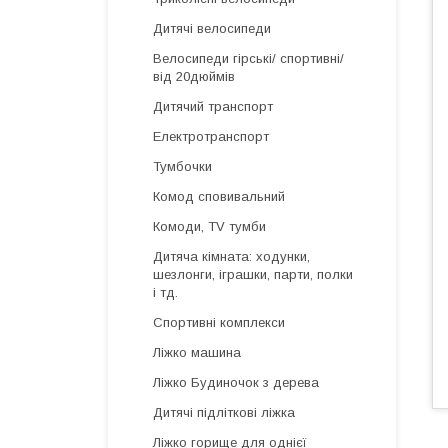
Дитячі велосипеди
Велосипеди гірські/ спортивні/
від 20дюймів
Дитячий транспорт
Електротранспорт
Тумбочки
Комод сповивальний
Комоди, TV тумби
Дитяча кімната: ходунки,
шезлонги, іграшки, парти, полки
і тд.
Спортивні комплекси
Ліжко машина
Ліжко Будиночок з дерева
Дитячі підліткові ліжка
Ліжко горище для однієї