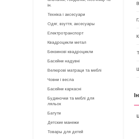
В
ін.
Техніка і аксесуари
Г
Одяг, взуття, аксесуары
Електротранспорт
К
Квадроцикли метал
Бензинові квадроцикли
Т
Басейни надувні
Велюрові матраци та меблі
Човни і весла
Басейни каркасні
І
Будиночки та меблі для
ляльок
Батути
Ц
Детские манежи
Товары для детей