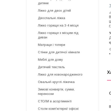
дитини
Ліжко для двох дітей

В
Двоспальні ліжка
Ш
Ліжко горище на 3-4 місця
Г
⚒
Ліжко горище з місцем під
диван
Д
к
Матраци і топери
Стінки для дитячої кімнати
Меблі для дому
Дитячий текстиль
Х
Ліжко для новонародженого
Овальні\ круглі ліжечка
Зимові конверти, сумки,
переноски
СТОЛИ в асортименті
В
Столи комп'ютерні/ офісні