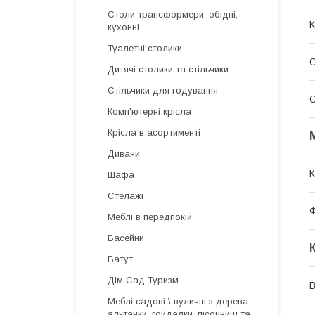
Столи трансформери, обідні,
К
кухонні
Туалетні столики
Дитячі столики та стільчики
Стільчики для годування
С
Комп'ютерні крісла
Крісла в асортименті
Дивани
К
Шафа
Стелажі
Меблі в передпокій
Басейни
Батут
Дім Сад Туризм
В
Меблі садові \ вуличні з дерева:
альтанки, гойдалки, пісочниці та