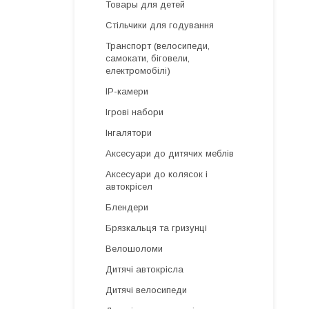
Товары для детей
Стільчики для годування
Транспорт (велосипеди,
самокати, біговели,
електромобілі)
IP-камери
Ігрові набори
Інгалятори
Аксесуари до дитячих меблів
Аксесуари до колясок і
автокрісел
Блендери
Брязкальця та гризунці
Велошоломи
Дитячі автокрісла
Дитячі велосипеди