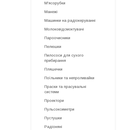
М'ясорубки
Манежі
Машинки на радіокеруванні
Молоковідсмоктувачі
Пароочисники
Пелюшки
Пилососи для сухого
прибирання
Пляшечки
Поїльники та непроливайки
Праски та прасувальні
системи
Проектори
Пульсоксиметри
Пустушки
Радіоняні