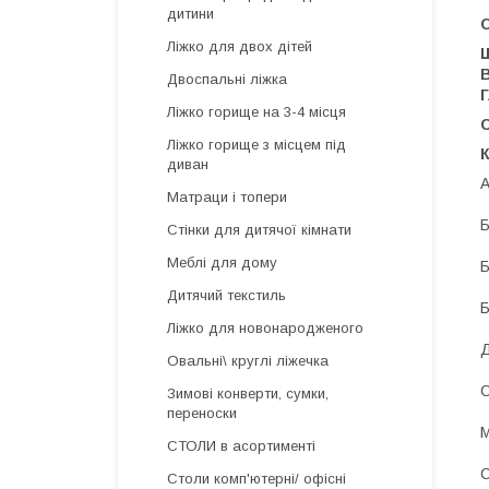
дитини
Ліжко для двох дітей
Двоспальні ліжка
Ліжко горище на 3-4 місця
Ліжко горище з місцем під
диван
А
Матраци і топери
Б
Стінки для дитячої кімнати
Меблі для дому
Б
Дитячий текстиль
Б
Ліжко для новонародженого
Д
Овальні\ круглі ліжечка
С
Зимові конверти, сумки,
переноски
М
СТОЛИ в асортименті
С
Столи комп'ютерні/ офісні