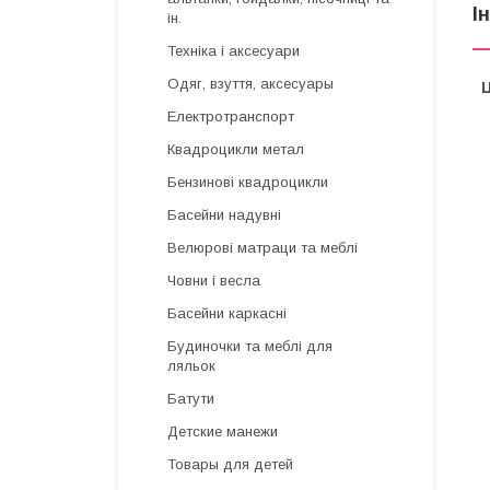
І
ін.
Техніка і аксесуари
Одяг, взуття, аксесуары
Ц
Електротранспорт
Квадроцикли метал
Бензинові квадроцикли
Басейни надувні
Велюрові матраци та меблі
Човни і весла
Басейни каркасні
Будиночки та меблі для
ляльок
Батути
Детские манежи
Товары для детей