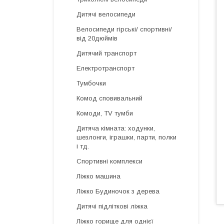
Дитячі велосипеди
Велосипеди гірські/ спортивні/
від 20дюймів
Дитячий транспорт
Електротранспорт
Тумбочки
Комод сповивальний
Комоди, TV тумби
Дитяча кімната: ходунки,
шезлонги, іграшки, парти, полки
і тд.
Спортивні комплекси
Ліжко машина
Ліжко Будиночок з дерева
Дитячі підліткові ліжка
Ліжко горище для однієї