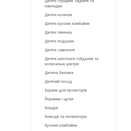
Дитячі горщики, сидіння та
накладки
Дитячі коляски
Дитячі кухонні комбайни
Дитячі ліжечка
Дитячі подушки
Дитячі самокати
Дитячі шезлонги-гойдалки та
колисальні центри
Дитяча безпека
Дитячий посуд
Екрани для проекторів
Йоржики і щітки
Ковдри
Комоди та пеленатори
Кухонні комбайни