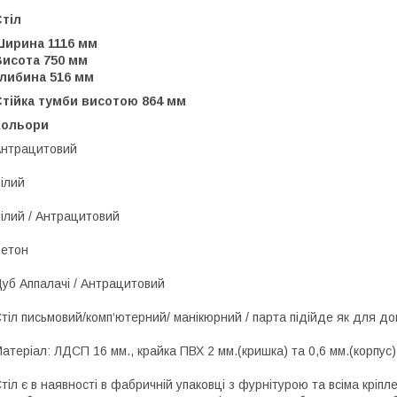
Стіл
Ширина 1116 мм
Висота 750 мм
Глибина 516 мм
Стійка тумби висотою 864 мм
Кольори
нтрацитовий
ілий
ілий / Антрацитовий
етон
уб Аппалачі / Антрацитовий
тіл письмовий/комп‘ютерний/ манікюрний / парта підійде як для дом
атеріал: ЛДСП 16 мм., крайка ПВХ 2 мм.(кришка) та 0,6 мм.(корпус)
тіл є в наявності в фабричній упаковці з фурнітурою та всіма крі