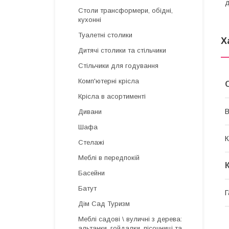
д
Столи трансформери, обідні,
кухонні
Туалетні столики
Х
Дитячі столики та стільчики
Стільчики для годування
Комп'ютерні крісла
Крісла в асортименті
В
Дивани
Шафа
К
Стелажі
Меблі в передпокій
Басейни
Батут
Г
Дім Сад Туризм
Меблі садові \ вуличні з дерева:
альтанки, гойдалки, пісочниці та