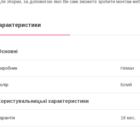
ля зборки, за допомогою якої Ви самі зможете зробити монтаж мебл
арактеристики
Основні
иробник
Неман
олір
Білий
Користувальницькі характеристики
арантія
18 мес.