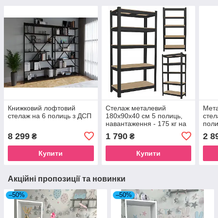
Книжковий лофтовий
Стелаж металевий
Мета
стелаж на 6 полиць з ДСП
180х90х40 см 5 полиць,
стел
навантаження - 175 кг на
поли
полицю (Чорний)
8 299
1 790
2 8
₴
₴
Купити
Купити
Акційні пропозиції та новинки
–50%
–50%