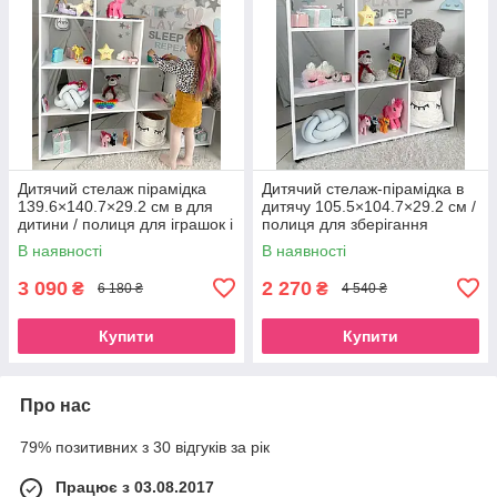
Дитячий стелаж пірамідка
Дитячий стелаж-пірамідка в
139.6×140.7×29.2 см в для
дитячу 105.5×104.7×29.2 см /
дитини / полиця для іграшок і
полиця для зберігання
книг у дитячу кімнату
іграшок та книг
В наявності
В наявності
3 090
2 270
₴
₴
6 180 ₴
4 540 ₴
Купити
Купити
Про нас
79% позитивних з 30 відгуків за рік
Працює з 03.08.2017