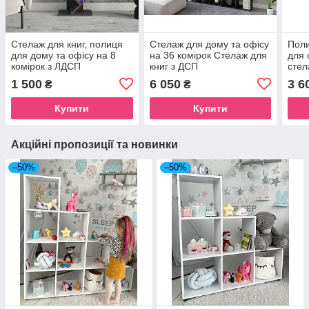
Стелаж для книг, полиця
Стелаж для дому та офісу
Поли
для дому та офісу на 8
на 36 комірок Стелаж для
для 
комірок з ЛДСП
книг з ДСП
стел
1 500
6 050
3 6
₴
₴
Купити
Купити
Акційні пропозиції та новинки
–50%
–50%