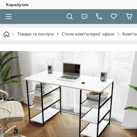
Карапузик
Товари та послуги
Столи комп'ютерні/ офісні
Комп'ю