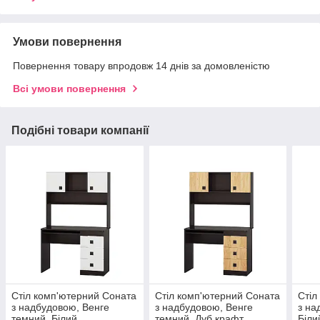
Умови повернення
Повернення товару впродовж 14 днів за домовленістю
Всі умови повернення
Подібні товари компанії
Стіл комп'ютерний Соната
Стіл комп'ютерний Соната
Стіл
з надбудовою, Венге
з надбудовою, Венге
з на
темний, Білий
темний, Дуб крафт
Біли